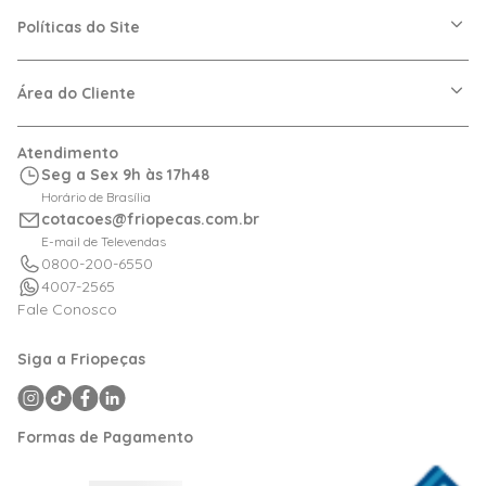
A Friopeças
Nossas Lojas
Políticas do Site
Trabalhe Conosco
VRF
Política de Entrega
Dúvidas Frequentes
Política de Privacidade
Área do Cliente
Regras de Cupons
Política de Pagamento
Relação com Investidor
Trocas e Devoluções
Minha Conta
Atendimento
Logística
Meus Pedidos
Seg a Sex 9h às 17h48
Calculadora de BTUs
Horário de Brasília
Portal de Boletos
cotacoes@friopecas.com.br
Orçamentos
E-mail de Televendas
0800-200-6550
4007-2565
Fale Conosco
Siga a Friopeças
Formas de Pagamento