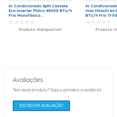
Voltagem: 220
Ar Condicionado Split Cassete
Ar Condicionado
Volts | Bitola Ou
Eco Inverter Philco 48000 BTU/h
Vias Hitachi Ai
Diâmetro Da
Frio Monofásico
BTU/h Frio Trifá
Tubulação De
PAC48000ICFM16 - 220 Volts
380 Volts
Interligação De
Sucção: 19,05
(3/4) | Bitola Ou
Produto Indisponível
Produto I
Diâmetro Da
Tubulação De
Interligação De
Descarga: 9,52
(3/8) | Cor:
Branco | Garantia:
24 Meses
Tipo de Conexão
Infra-Red
Controller
Avaliações
Garantia
Garantia (Meses)
24
Tem esse produto? Seja o primeiro a avaliá-lo!
ESCREVER AVALIAÇÃO