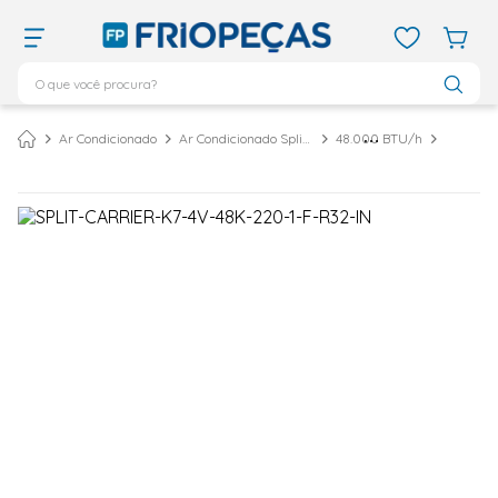
O que você procura?
TERMOS MAIS BUSCADOS
Ar Condicionado
Ar Condicionado Split Cassete
48.000 BTU/h
ar condicionado 12000
1
º
ar condicionado 9000
2
º
ar condicionado
3
º
ar condicionado 18000
4
º
geladeira
5
º
daikin
6
º
vix
7
º
midea
8
º
743
9
º
bebedouro
10
º