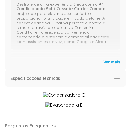
Desfrute de uma experiência única com o
Ar
Condicionado Split Cassete Carrier Connect
,
projetado para elevar o seu conforto e
proporcionar praticidade em cada detalhe. A
conectividade Wi-Fi nativa permite o controle
remoto através do aplicativo Carrier Air
Conditioner, oferecendo conveniência
comandada à distância e compatibilidade total
com assistentes de voz, como Google e Alexa.
A inovadora Função Breezeless suaviza o fluxo de
Ver mais
ar, tornando o ambiente ainda mais agradável.
Com a opção de controle individual dos
defletores de ar, você pode personalizar a
Especificações Técnicas
direção do ar em cada um dos 4 defletores,
garantindo uma distribuição precisa e eficiente.
Características
Capacidade (BTU/h)
48.000 BTU
A incorporação de uma Bomba de Dreno evita o
626
mm
acúmulo de água na unidade interna, prevenindo
Voltagem (V)
220 Volts
gotejamentos indesejados. Além disso, a
operação silenciosa, as 4 velocidades de
Classificação Energética
A
ventilação e os 4 modos de funcionamento
Perguntas Frequentes
830
mm
mm
mm
adaptam-se às suas preferências,
Ciclo
Frio