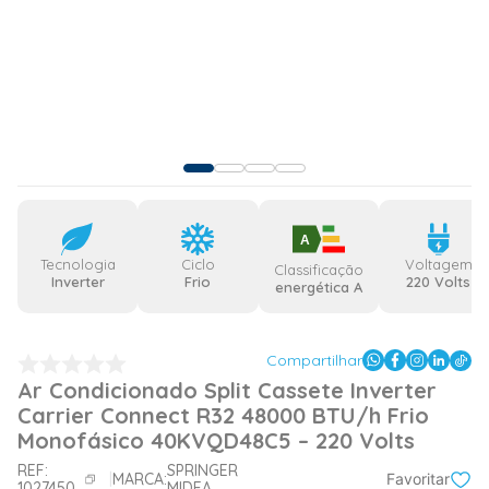
A
Tecnologia
Ciclo
Voltagem
Classificação
Inverter
Frio
220 Volts
energética A
Compartilhar
Ar Condicionado Split Cassete Inverter
Carrier Connect R32 48000 BTU/h Frio
Monofásico 40KVQD48C5 – 220 Volts
REF:
SPRINGER
MARCA:
Favoritar
1027450
MIDEA