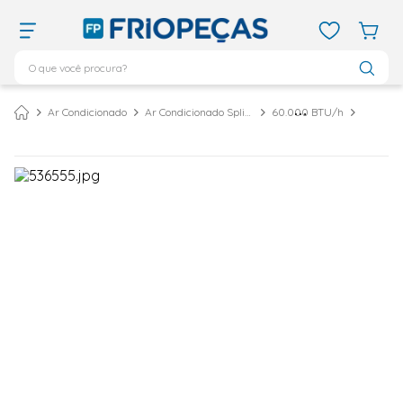
O que você procura?
TERMOS MAIS BUSCADOS
Ar Condicionado
Ar Condicionado Split Piso Teto
60.000 BTU/h
ar condicionado 12000
1
º
ar condicionado 9000
2
º
ar condicionado
3
º
ar condicionado 18000
4
º
geladeira
5
º
daikin
6
º
vix
7
º
midea
8
º
743
9
º
bebedouro
10
º