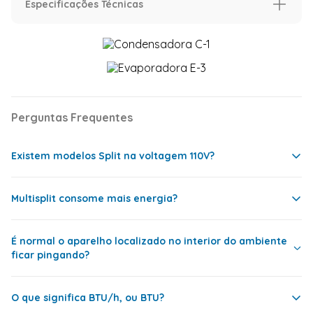
Especificações Técnicas
Características
Capacidade (BTU/h)
60.000 BTU
640
mm
Voltagem
220 Volts
Ciclo
Frio
Perguntas Frequentes
mm
Modelo Ar Condicionado
Carrier
mm
700
mm
Xpower
Inverter
870
mm
Existem modelos Split na voltagem 110V?
Código Modelo Evaporadora
42ZQVE60C5
Código Modelo Condensadora
38CCVE60515MC
Multisplit consome mais energia?
Sim, mas é bem mais comum as pessoas comprarem
Cor da Evaporadora
Branco
um modelo 220V e adaptar a instalação elétrica
56
Tipo de Condensadora
Vertical
É normal o aparelho localizado no interior do ambiente
ficar pingando?
Sim, consome mais energia que um Split comum. Isso
40,3
Tecnologia Inverter
Sim
ocorre, principalmente, por causa da tubulação que
Indicador de Temperatura na
Sim
costuma ser maior, e também porque, quando somente
Evaporadora
O que significa BTU/h, ou BTU?
uma unidade está ligada, esta fica funcionando com
Pode ser um sinal de que há algo errado, como falha