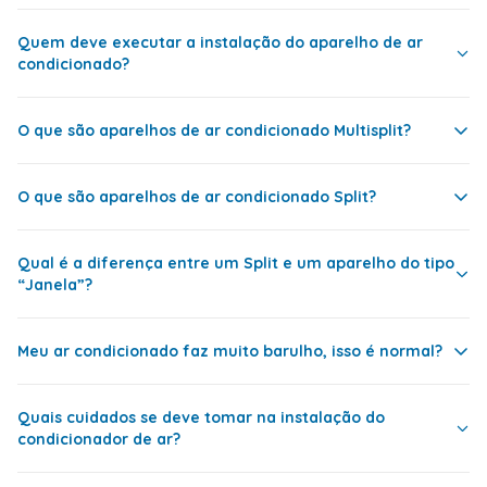
capacidade um pouco maior. Ele é recomendado em
Controle Remoto
Sim
no sensor de degelo; filtro muito sujo; ou alta umidade.
ocasiões que exijam padrão de fachada predial.
Regula Velocidade de Ventilação
Sim
Quem deve executar a instalação do aparelho de ar
condicionado?
BTU/h é a “Unidade Térmica Britânica por hora” – é a
Sleep
Sim
unidade de medida da capacidade dos
Swing
Sim
condicionadores de ar e sua carga térmica.
O que são aparelhos de ar condicionado Multisplit?
Timer
Sim
A instalação deve ser realizada por Assistências
Técnicas Credenciadas da mesma marca do aparelho
Turbo
Sim
O que são aparelhos de ar condicionado Split?
que você adquiriu.
Desumidificação
Sim
O multisplit é ideal para quem precisa climatizar mais
de um ambiente ao mesmo tempo e dispõe de pouco
Aviso Limpa Filtro
Sim
Qual é a diferença entre um Split e um aparelho do tipo
espaço externo para a instalação da unidade
Filtro anti-bactéria
Sim
“Janela”?
Os aparelhos split possuem duas partes interligadas:
condensadora. Possui um sistema moderno, com
uma corresponde ao motor, também chamado de
funções e filtros semelhantes aos tradicionais Split,
Gás Refrigerante
R-32
condensadora, e é instalado na parte exterior do
porém você pode ter duas ou mais evaporadoras com
Meu ar condicionado faz muito barulho, isso é normal?
Especificações Técnicas
<p>Modelo: Connec
ambiente; a outra parte, chamada de evaporadora, é a
apenas uma condensadora. As principais vantagens
<p>Marca: Carrier<
Split: como o motor fica instalado em área externa, o
que produz o ar condicionado, sendo instalado no
deste modelo é que todas as partes são
Refrigerante: R-32<
ambiente condicionado não recebe praticamente
ambiente normalmente.
independentes, ou seja, você escolhe quantas e quais
<p>Serpentina: Cob
Quais cuidados se deve tomar na instalação do
nenhum ruído.
<p>Voltagem: 220/1
evaporadoras deseja ligar; além disso, ele reduz o
condicionador de ar?
<p>Potência: 6064
Todos os aparelhos condicionadores de ar emitem
número de unidades externas, liberando espaço no
<p>Código de Fábri
barulho. Porém, se o barulho for muito alto, o aparelho
exterior do ambiente.
38CCVE60515MC+4
Janela: este tipo de aparelho possui uma única
pode estar com alguma peça solta, com as saídas de