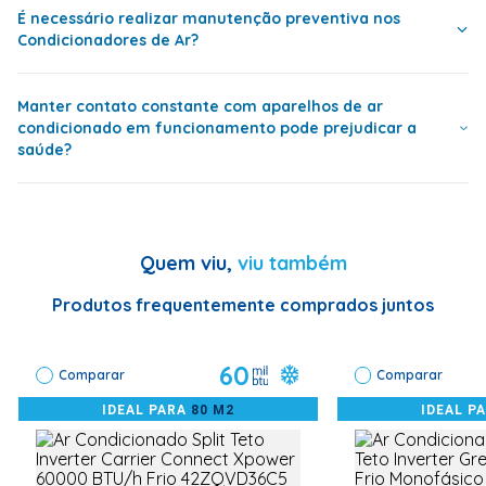
<p>Corrente Máxima
É necessário realizar manutenção preventiva nos
unidade, de forma que o funcionamento do motor no
ar obstruídas ou com pouco óleo no compressor.
<p>Vazão: 2600 (m
<p>Ciclo: Frio</p> 
Condicionadores de Ar?
É importante contar com um plano de instalação
ambiente eleva o nível de ruído se comparado ao split.
Condensadora (Hori
que especifique corretamente:
Barril</p> <p>Bitol
tubulação de inter
Manter contato constante com aparelhos de ar
sucção: (3/4)</p> 
diâmetro da tubul
condicionado em funcionamento pode prejudicar a
Sim, deve-se realizar a manutenção preventiva uma vez
Posição do produto;
interligação de des
saúde?
ao ano através de uma assistência técnica
</p> <p>Cor: Branc
credenciada.
Fase
Monofásico
Fiação elétrica a ser utilizada e outros cuidados;
Distância Máxima entre
30 Metros
A utilização racional do condicionador de ar é benéfica
Evaporadora e Condensadora
Quem viu,
viu também
à saúde. O produto filtra e mantém o ar em
Os cuidados para se evitar que a ventilação do
Serpentina
Cobre
temperatura e umidade agradáveis e constantes. Essas
aparelho seja obstruída;
Produtos frequentemente comprados juntos
medidas dificultam a proliferação de microorganismos,
Dimensões
deixando o ar mais saudável. É importante lembrar que
É importante lembrar que a instalação deve sempre ser
a limpeza constante dos filtros é fundamental para o
Peso Evaporadora
40,3
60
acompanhada por profissionais habilitados.
funcionamento adequado do aparelho.
Comparar
Comparar
Altura Evaporadora
230
IDEAL PARA
80 M2
IDEAL P
Largura Evaporadora
700
Comprimento Evaporadora
1650