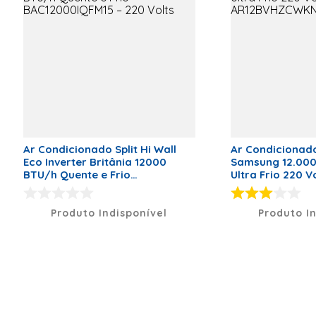
Tipo de Conexão
Infra-Red
Controller
Garantia
60
Ar Condicionado Split Hi Wall
Ar Condicionado 
Eco Inverter Britânia 12000
Samsung 12.000 
BTU/h Quente e Frio
Ultra Frio 220 V
BAC12000IQFM15 – 220 Volts
AR12BVHZCWK
Produto Indisponível
Produto I