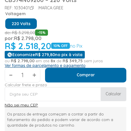
REF:
1030401
MARCA:
GREE
Voltagem
220 Volts
de:
R$
3
.
298
,
00
-
15
%
por:
R$
2
.
798
,
00
R$
2
.
518
,
20
no Pix
10
% OFF
Economize
R$
279
,
80
no pix à vista
ou
R$
2
.
798
,
00
em até
8
x
de
R$
349
,
75
sem juros
Ver formas de parcelamento e pagamento
＋
Comprar
Calcular frete e prazo
Calcular
Não sei meu CEP
Os prazos de entrega começam a contar a partir do
faturamento do pedido e podem variar de acordo com a
quantidade de produtos no carrinho.