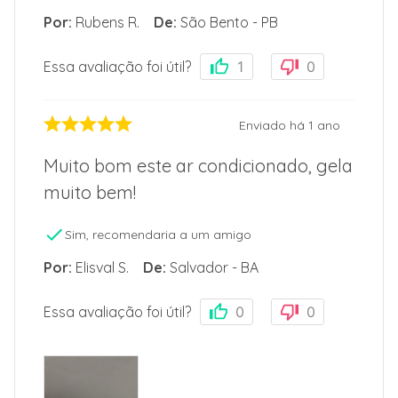
Por
:
Rubens R.
De
:
São Bento - PB
Essa avaliação foi útil?
1
0
Enviado há
1 ano
Muito bom este ar condicionado, gela
muito bem!
Sim, recomendaria a um amigo
Por
:
Elisval S.
De
:
Salvador - BA
Essa avaliação foi útil?
0
0