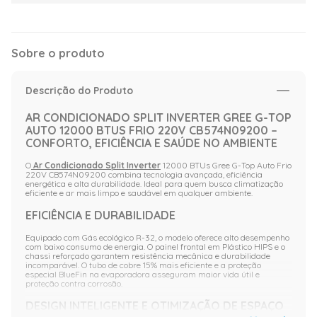
Sobre o produto
Descrição do Produto
AR CONDICIONADO SPLIT INVERTER GREE G-TOP
AUTO 12000 BTUS FRIO 220V CB574N09200 –
CONFORTO, EFICIÊNCIA E SAÚDE NO AMBIENTE
O
Ar Condicionado Split Inverter
12000 BTUs Gree G-Top Auto Frio
220V CB574N09200 combina tecnologia avançada, eficiência
energética e alta durabilidade. Ideal para quem busca climatização
eficiente e ar mais limpo e saudável em qualquer ambiente.
EFICIÊNCIA E DURABILIDADE
Equipado com Gás ecológico R-32, o modelo oferece alto desempenho
com baixo consumo de energia. O painel frontal em Plástico HIPS e o
chassi reforçado garantem resistência mecânica e durabilidade
incomparável. O tubo de cobre 15% mais eficiente e a proteção
especial BlueFin na evaporadora asseguram maior vida útil e
proteção contra corrosão.
DESIGN INTELIGENTE E OTIMIZAÇÃO DE ESPAÇO