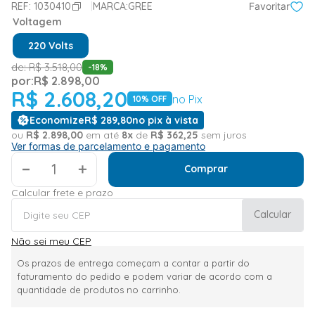
REF:
1030410
MARCA:
GREE
Favoritar
Voltagem
220 Volts
de:
R$
3
.
518
,
00
-
18
%
por:
R$
2
.
898
,
00
R$
2
.
608
,
20
no Pix
10
% OFF
Economize
R$
289
,
80
no pix à vista
ou
R$
2
.
898
,
00
em até
8
x
de
R$
362
,
25
sem juros
Ver formas de parcelamento e pagamento
＋
Comprar
Calcular frete e prazo
Calcular
Não sei meu CEP
Os prazos de entrega começam a contar a partir do
faturamento do pedido e podem variar de acordo com a
quantidade de produtos no carrinho.