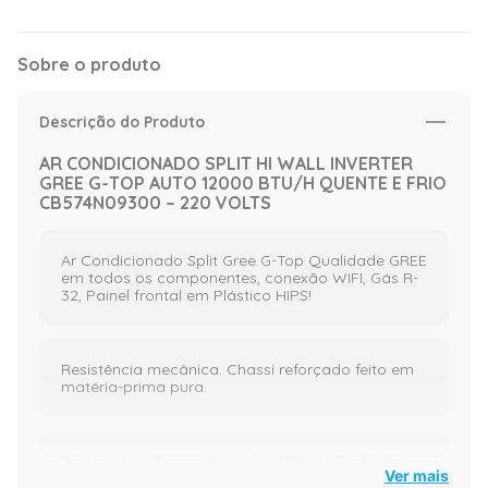
Sobre o produto
Descrição do Produto
AR CONDICIONADO SPLIT HI WALL INVERTER
GREE G-TOP AUTO 12000 BTU/H QUENTE E FRIO
CB574N09300 – 220 VOLTS
Ar Condicionado Split Gree G-Top Qualidade GREE
em todos os componentes, conexão WIFI, Gás R-
32, Painel frontal em Plástico HIPS!
Resistência mecânica. Chassi reforçado feito em
matéria-prima pura.
Design que oferece maior resistência. Proteção
Ver mais
especial BlueFin na evaporadora, tubo de cobre