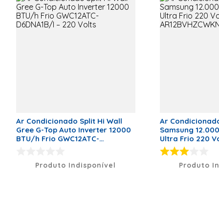
Altura Evaporadora
275
Largura Evaporadora
200
Comprimento Evaporadora
835
Peso Condensadora
20
Altura Condensadora
545
Largura Condensadora
420
Comprimento Condensadora
425
Especificação
Ar Condicionado Split Hi Wall
Ar Condicionado 
Gree G-Top Auto Inverter 12000
Samsung 12.000 
Tipo de Conexão
Infra-Red
BTU/h Frio GWC12ATC-
Ultra Frio 220 V
Controller
D6DNA1B/I – 220 Volts
AR12BVHZCWK
Garantia
Produto Indisponível
Produto I
60