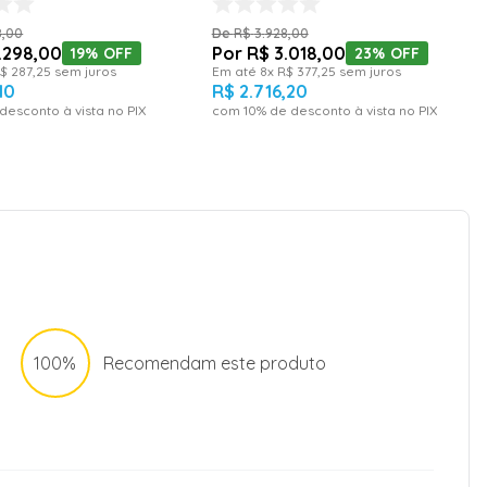
8
,
00
R$
3
.
928
,
00
.
298
,
00
R$
3
.
018
,
00
19%
OFF
23%
OFF
$
287
,
25
sem juros
Em até
8
x
R$
377
,
25
sem juros
10
R$
2
.
716
,
20
desconto à vista no PIX
com
10
% de desconto à vista no PIX
100%
Recomendam este produto