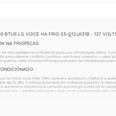
 BTUS LG VOICE +IA FRIO S3-Q12JA31B - 127 VOLT
A NA FRIOPEÇAS:
IA traz inteligência e eficiência para sua climatização diária. Com t
ção para oferecer conforto contínuo com baixo consumo — ideal p
quartos, salas e home-office que precisam de climatização precisa
 CONDICIONADO
 na rotina: Dual Filter (filtro lavável e duradouro) melhora a qu
rtir de 22 dB). A vane posicionável em múltiplas posições (6 vertic
 aumenta a resistência à corrosão e prolonga a vida útil do equi
le por voz — perfeito para quem quer um ar condicionado split com 
igeração até 40% mais rápida e, graças à tecnologia de duplo ro
o de mofo e bactérias, facilitando a manutenção e contribuindo 