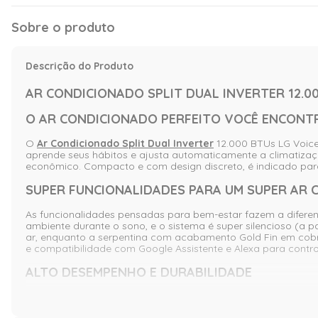
Sobre o produto
Descrição do Produto
AR CONDICIONADO SPLIT DUAL INVERTER 12.000
O AR CONDICIONADO PERFEITO VOCÊ ENCONTR
O
Ar Condicionado Split Dual Inverter
12.000 BTUs LG Voice +
aprende seus hábitos e ajusta automaticamente a climatiza
econômico. Compacto e com design discreto, é indicado para 
SUPER FUNCIONALIDADES PARA UM SUPER AR
As funcionalidades pensadas para bem-estar fazem a diferença
ambiente durante o sono, e o sistema é super silencioso (a pa
ar, enquanto a serpentina com acabamento Gold Fin em cobre
e compatibilidade com Google Assistente e Alexa para contro
ALTO DESEMPENHO E DURABILIDADE
Em desempenho, o LG Dual Inverter se destaca: oferece refr
convencionais. Funções como Auto Limpeza reduzem a formaçã