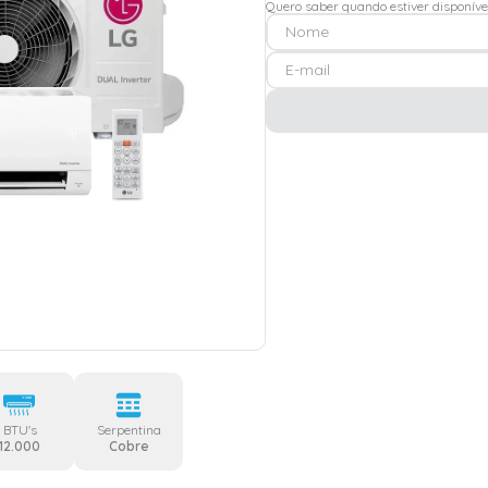
Quero saber quando estiver disponíve
BTU's
Serpentina
12.000
Cobre