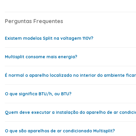
Tipo de Condensadora
Horizontal
Tecnologia Inverter
Sim
Perguntas Frequentes
Indicador de Temperatura na
Sim
Evaporadora
Existem modelos Split na voltagem 110V?
Controle Remoto
Sim
Sleep
Sim
Multisplit consome mais energia?
Swing
Sim
Sim, mas é bem mais comum as pessoas comprarem um model
Timer
Sim
É normal o aparelho localizado no interior do ambiente fica
Turbo
Sim
Sim, consome mais energia que um Split comum. Isso ocorre
esta fica funcionando com capacidade um pouco maior. Ele
Desumidificação
Sim
O que significa BTU/h, ou BTU?
Filtro anti-bactéria
Sim
Pode ser um sinal de que há algo errado, como falha no sensor
Gás Refrigerante
R-32
Quem deve executar a instalação do aparelho de ar condic
BTU/h é a “Unidade Térmica Britânica por hora” – é a unida
Distância Máxima entre
15 M
Evaporadora e Condensadora
O que são aparelhos de ar condicionado Multisplit?
Corrente
Monofásico