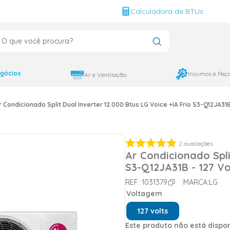
g
Calculadora de BTUs
que você procura?
CADOS
12000
gócios
Insumos e Peç
Ar e Ventilação
9000
r Condicionado Split Dual Inverter 12.000 Btus LG Voice +IA Frio S3-Q12JA31B
18000
2
avaliações
Ar Condicionado Spli
S3-Q12JA31B - 127 Vo
REF:
1031379
MARCA:
LG
Voltagem
127 volts
Este produto não está disp