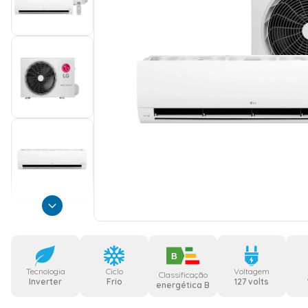
B
Tecnologia
Ciclo
Voltagem
Classificação
Inverter
Frio
127 volts
energética B