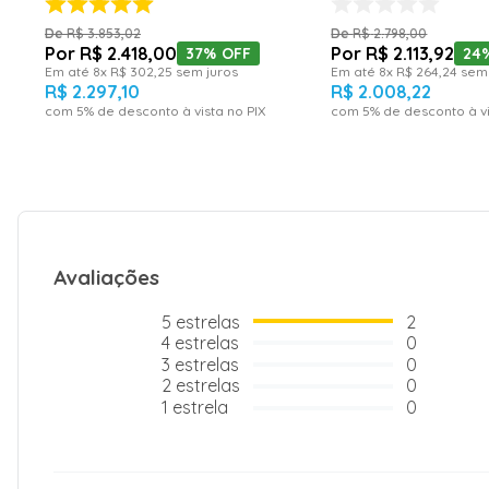
R$
3
.
853
,
02
R$
2
.
798
,
00
R$
2
.
418
,
00
R$
2
.
113
,
92
37%
OFF
24
Em até
8
x
R$
302
,
25
sem juros
Em até
8
x
R$
264
,
24
sem 
R$
2
.
297
,
10
R$
2
.
008
,
22
com
5
% de desconto à vista no PIX
com
5
% de desconto à vi
Avaliações
5
estrelas
2
4
estrelas
0
3
estrelas
0
2
estrelas
0
1
estrela
0