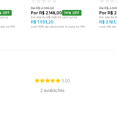
R$
2
.
488
,
00
R$
2
.
84
R$
2
.
148
,
00
R$
2
%
OFF
14%
OFF
juros
Em até
8
x
R$
268
,
50
sem juros
Em até
8
x
R
R$
1
.
933
,
20
R$
2
.
183
,
sta no PIX
com
10
% de desconto à vista no PIX
com
5
% de 
5.00
2
avaliações