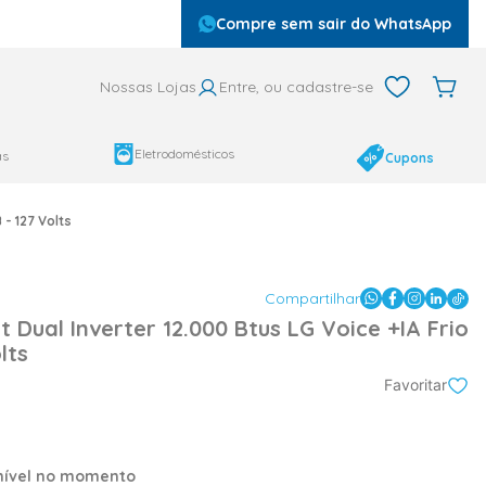
Compre sem sair do WhatsApp
Nossas Lojas
Entre, ou cadastre-se
Eletrodomésticos
as
Cupons
 - 127 Volts
Compartilhar
t Dual Inverter 12.000 Btus LG Voice +IA Frio
lts
Favoritar
onível no momento