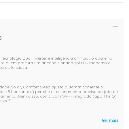
S
ecnologia Dual Inverter e inteligência artificial, o aparelho
ara quem procura um ar condicionado split LG moderno e
 e silenciosa.
alidade do ar, Comfort Sleep ajusta automaticamente o
ais e 5 horizontais) permite direcionamento preciso do jato de
pamento. Além disso, conta com Wi-Fi integrado (app ThinQ)
wi-fi.
tor, pode gerar economia de até 70% comparado a modelos
Ver mais
para um ar mais saudável. Resultado: climatização mais