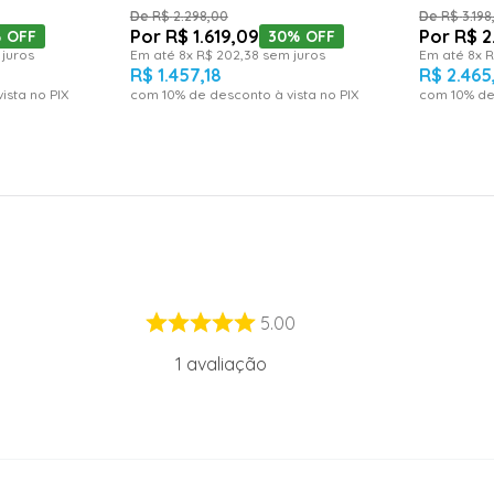
R$
2
.
298
,
00
R$
3
.
198
R$
1
.
619
,
09
R$
2
%
OFF
30%
OFF
juros
Em até
8
x
R$
202
,
38
sem juros
Em até
8
x
R
R$
1
.
457
,
18
R$
2
.
465
ista no PIX
com
10
% de desconto à vista no PIX
com
10
% de
5.00
1
avaliação