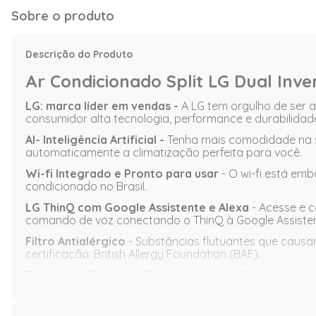
Sobre o produto
Descrição do Produto
Ar Condicionado Split LG Dual Inv
LG: marca líder em vendas -
A LG tem orgulho de ser a
consumidor alta tecnologia, performance e durabilidad
AI- Inteligência Artificial -
Tenha mais comodidade na su
automaticamente a climatização perfeita para você.
Wi-fi Integrado e Pronto para usar
- O wi-fi está emb
condicionado no Brasil.
LG ThinQ com Google Assistente e Alexa
- Acesse e c
comando de voz conectando o ThinQ à Google Assiste
Filtro Antialérgico
- Substâncias flutuantes que causa
certificação: British Allergy Foundation (BAF).
Tecnologia Exclusiva DUAL Inverter
- O Balanceamento
a vibração e desgastes do compressor proporcionando 
Controlador de Consumo de Energia
- Economize ener