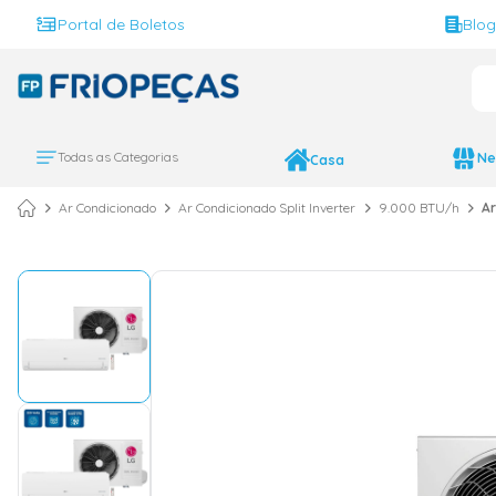
Portal de Boletos
Blo
O 
TERMOS MAIS BUS
ar condicionado 
1
º
Todas as Categorias
Ne
Casa
ar condicionado 
2
º
Ar Condicionado
Ar Condicionado Split Inverter
9.000 BTU/h
Ar
ar condicionado
3
º
ar condicionado 
4
º
geladeira
5
º
daikin
6
º
vix
7
º
743
8
º
bebedouro
9
º
midea
10
º