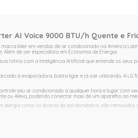
erter AI Voice 9000 BTU/h Quente e Fr
 marca líder em vendas de ar condicionado na América Lati
e. Além de ser especialista em Economia de Energia.
a rotina com a Inteligência Artificial que entende os seus 
arcado à evaporadora, basta ligar e já sair utilizando. A LG f
ontrole seu ar condicionado a qualquer hora e lugar com seu
nte ou Alexa, podendo conectar mais de um aparelho ao m
m alergia como os ácaros do pó doméstico, são removidos d
 do rotor duplo presente no compressor LG DUAL Inverter ga
economia, rápida refrigeração e durabilidade muito maior 
gia acionando a função Active Energy Control direto no con