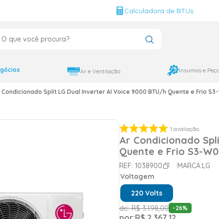
g
Calculadora de BTUs
que você procura?
CADOS
12000
gócios
Insumos e Peç
Ar e Ventilação
9000
 Condicionado Split LG Dual Inverter AI Voice 9000 BTU/h Quente e Frio S3
18000
1
avaliação
Ar Condicionado Spli
Quente e Frio S3-W0
REF:
1038900
MARCA:
LG
Voltagem
220 Volts
de:
R$
3
.
198
,
00
-
26
%
por:
R$
2
.
367
,
12