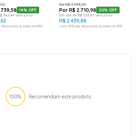
,
00
R$
3
.
398
,
00
.
739
,
58
R$
2
.
710
,
98
14%
OFF
20%
OFF
$
342
,
44
sem juros
Em até
8
x
R$
338
,
87
sem juros
,
62
R$
2
.
439
,
88
 desconto à vista no PIX
com
10
% de desconto à vista no PIX
100%
Recomendam este produto