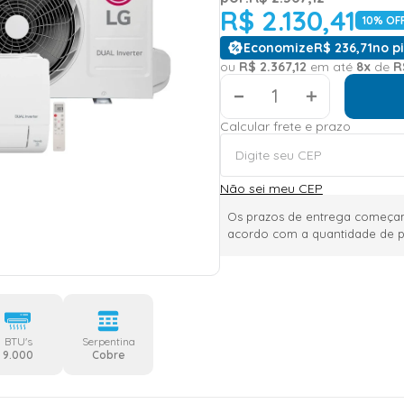
R$
2
.
130
,
41
10
% OF
Economize
R$
236
,
71
no pi
ou
R$
2
.
367
,
12
em até
8
x
de
R
＋
Calcular frete e prazo
Não sei meu CEP
Os prazos de entrega começam
acordo com a quantidade de p
BTU's
Serpentina
9.000
Cobre