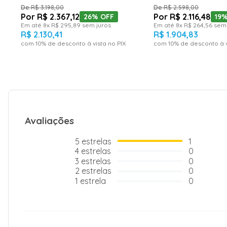
R$
3
.
198
,
00
R$
2
.
598
,
00
R$
2
.
367
,
12
R$
2
.
116
,
48
26%
OFF
19
Em até
8
x
R$
295
,
89
sem juros
Em até
8
x
R$
264
,
56
sem 
R$
2
.
130
,
41
R$
1
.
904
,
83
com
10
% de desconto à vista no PIX
com
10
% de desconto à v
Avaliações
5
estrelas
1
4
estrelas
0
3
estrelas
0
2
estrelas
0
1
estrela
0