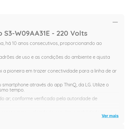
io S3-W09AA31E - 220 Volts
na, há 10 anos consecutivos, proporcionando ao
padrões de uso e as condições do ambiente e ajusta
oi a pioneira em trazer conectividade para a linha de ar
 smartphone através do app ThinQ, da LG. Utilize o
esmo tempo.
o ar; conforme verificado pela autoridade de
rante maior velocidade, rapidez, estabilidade e reduz
Ver mais
do aparelho.
trole remoto e reduza o consumo de energia elétrica