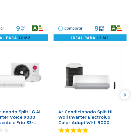
9
9
ar
Comparar
EAL PARA
12 M2
IDEAL PARA
12 M2
ONAR AO CARRINHO
ADICIONAR AO CARRINHO
ionado Split LG AI
Ar Condicionado Split Hi
erter Voice 9000
Wall Inverter Electrolux
ente e Frio S3-
Color Adapt Wi-fi 9000
 - 220 Volts
BTU/h Quente e Frio YI09R –
220 Volts