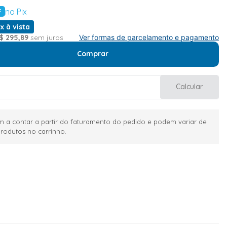
no Pix
F
x à vista
$
295
,
89
sem juros
Ver formas de parcelamento e pagamento
Comprar
Calcular
 a contar a partir do faturamento do pedido e podem variar de
rodutos no carrinho.