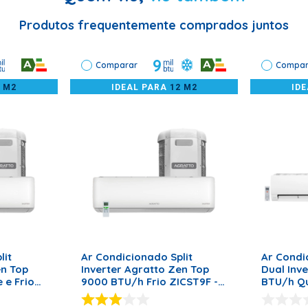
 obstruída;
Produtos frequentemente comprados juntos
panhada por profissionais habilitados.
9
Comparar
Compar
2 M2
IDEAL PARA
12 M2
ID
a
RRINHO
ADICIONAR AO CARRINHO
ADICI
lit
Ar Condicionado Split
Ar Condic
en Top
Inverter Agratto Zen Top
Dual Inv
 e Frio
9000 BTU/h Frio ZICST9F -
BTU/h Qu
ts
220 Volts
W09AA31D