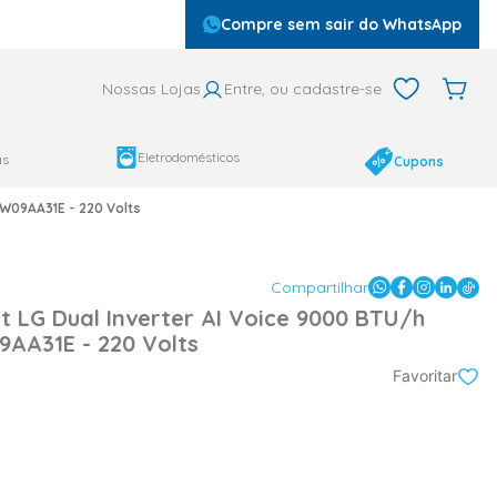
Compre sem sair do WhatsApp
Nossas Lojas
Entre, ou cadastre-se
Eletrodomésticos
as
Cupons
-W09AA31E - 220 Volts
Compartilhar
t LG Dual Inverter AI Voice 9000 BTU/h
9AA31E - 220 Volts
Favoritar