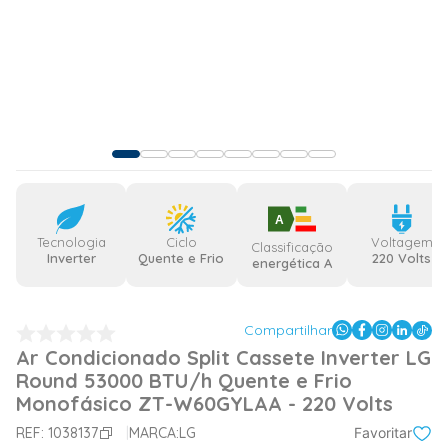
A
Tecnologia
Ciclo
Voltagem
Classificação
Inverter
Quente e Frio
220 Volts
energética A
Compartilhar
Ar Condicionado Split Cassete Inverter LG
Round 53000 BTU/h Quente e Frio
Monofásico ZT-W60GYLAA - 220 Volts
REF:
1038137
MARCA:
LG
Favoritar