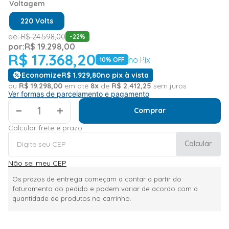
Voltagem
220 Volts
de:
R$
24
.
598
,
00
-
22
%
por:
R$
19
.
298
,
00
R$
17
.
368
,
20
no Pix
10
% OFF
Economize
R$
1
.
929
,
80
no pix à vista
ou
R$
19
.
298
,
00
em até
8
x
de
R$
2
.
412
,
25
sem juros
Ver formas de parcelamento e pagamento
＋
Comprar
Calcular frete e prazo
Calcular
Não sei meu CEP
Os prazos de entrega começam a contar a partir do
faturamento do pedido e podem variar de acordo com a
quantidade de produtos no carrinho.