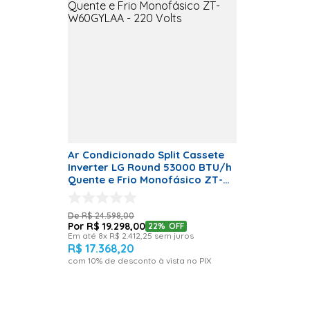
ZTUW60GYLAA.AN
/ Código de Fábric
ZTUW60GYLAA.ANWZ
Evap: ZTNW60GYLA
Inverter / Gás Refri
Cobre / Voltagem: 
energética: A / Di
cond: 50 metros / C
5400 (w) / Vazão: 
Corrente Máxima: 2
kWh/ano / Código 
05908-24-00574 / C
004733/2023 / Paine
Timer, Turbo, filtro
Ar Condicionado Split Cassete
WI-FI / Tipo De Con
Inverter LG Round 53000 BTU/h
Horizontal / Cor: B
Quente e Frio Monofásico ZT-
Bitola ou diâmetro
W60GYLAA - 220 Volts
sucção: 3/4 / Bito
interligação de des
R$
24
.
598
,
00
R$
19
.
298
,
00
22%
OFF
Modelo
Round
Em até
8
x
R$
2
.
412
,
25
sem juros
R$
17
.
368
,
20
Garantia
com
10
% de desconto à vista no PIX
Garantia (Meses)
12 meses