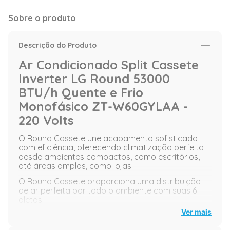
Sobre o produto
Descrição do Produto
Ar Condicionado Split Cassete
Inverter LG Round 53000
BTU/h Quente e Frio
Monofásico ZT-W60GYLAA -
220 Volts
O Round Cassete une acabamento sofisticado
com eficiência, oferecendo climatização perfeita
desde ambientes compactos, como escritórios,
até áreas amplas, como lojas.
O Round Cassete proporciona uma distribuição
de ar perfeita por todo o ambiente com suas 6
aletas.
Ver mais
Inteligente é simplificar sua rotina: Monitore o
consumo de energia e controle o seu aparelho