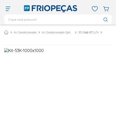
O que você procura?
TERMOS MAIS BUSCADOS
Ar Condicionado
Ar Condicionado Split Cassete
35.000 BTU/h
ar condicionado 12000
1
º
ar condicionado 9000
2
º
ar condicionado
3
º
ar condicionado 18000
4
º
geladeira
5
º
vix
6
º
daikin
7
º
midea
8
º
bebedouro
9
º
tubo cobre
10
º