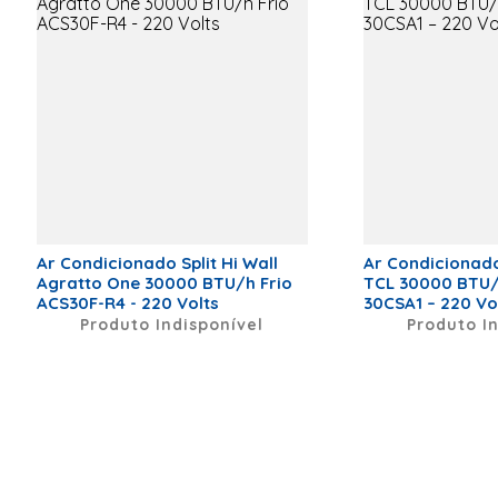
Tipo de Conexão
Infra-Red
Controller
Ar Condicionado Split Hi Wall
Ar Condicionado 
Agratto One 30000 BTU/h Frio
TCL 30000 BTU/
ACS30F-R4 - 220 Volts
30CSA1 – 220 Vo
Produto I
Produto Indisponível