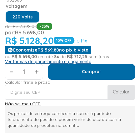
Voltagem
220 Volts
de:
R$
7
.
398
,
00
-
23
%
por:
R$
5
.
698
,
00
R$
5
.
128
,
20
no Pix
10
% OFF
Economize
R$
569
,
80
no pix à vista
ou
R$
5
.
698
,
00
em até
8
x
de
R$
712
,
25
sem juros
Ver formas de parcelamento e pagamento
＋
Comprar
Calcular frete e prazo
Calcular
Não sei meu CEP
Os prazos de entrega começam a contar a partir do
faturamento do pedido e podem variar de acordo com a
quantidade de produtos no carrinho.