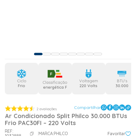
F
Ciclo
Voltagem
BTU's
Classificação
Frio
220 Volts
30.000
energética F
Compartilhar
2
avaliações
Ar Condicionado Split Philco 30.000 BTUs
Frio PAC30FI – 220 Volts
REF:
MARCA:
PHILCO
Favoritar
1032888