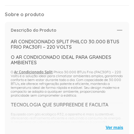
Sobre o produto
Descrição do Produto
AR CONDICIONADO SPLIT PHILCO 30.000 BTUS
FRIO PAC30FI – 220 VOLTS
O AR CONDICIONADO IDEAL PARA GRANDES
AMBIENTES
O
Ar Condicionado Split
Philco 30.000 BTUs Frio (PAC30FI) – 220
Volts é a solução ideal para climatizar ambientes amplos, garantindo
conforto e bem-estar durante todo o dia. Com capacidade de 30.000
BTUs, ele oferece refrigeração potente e eficiente, mantendo a
temperatura ideal de forma rápida e estável. Seu design moderno e
compacto se adapta a qualquer ambiente, proporcionando
praticidade sem comprometer a estética.
TECNOLOGIA QUE SURPREENDE E FACILITA
Equipado com gás ecológico R32, o aparelho é mais sustentável,
oferecendo resfriamento eficiente e reduzindo o consumo de energia.
A serpentina de cobre garante maior resistência à corrosão,
enquanto o filtro lavável, anti-pó e antibacteriano facilita a limpeza e
Ver mais
melhora a qualidade do ar no ambiente. Além disso, a pintura
anticorrosiva do
ar condicionado
protege as partes metálicas