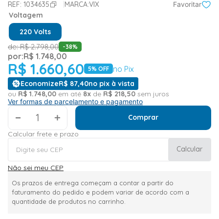
REF:
1034635
MARCA:
VIX
Favoritar
Voltagem
220 Volts
de:
R$
2
.
798
,
00
-
38
%
por:
R$
1
.
748
,
00
R$
1
.
660
,
60
no Pix
5
% OFF
Economize
R$
87
,
40
no pix à vista
ou
R$
1
.
748
,
00
em até
8
x
de
R$
218
,
50
sem juros
Ver formas de parcelamento e pagamento
＋
Comprar
Calcular frete e prazo
Calcular
Não sei meu CEP
Os prazos de entrega começam a contar a partir do
faturamento do pedido e podem variar de acordo com a
quantidade de produtos no carrinho.