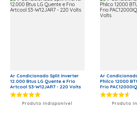
Aviso Limpa Filtro
Sim
Filtro anti-bactéria
Sim
Gás Refrigerante
R-32
Distância Máxima entre
15 Metros
Evaporadora e Condensadora
Corrente
Monofásico
Serpentina
Cobre
Tecnologia Wi-fi
Não
Ar Condicionado Split Inverter
Ar Condicionado 
Dimensões
12.000 Btus LG Quente e Frio
Philco 12000 BT
Artcool S3-W12JAR7 - 220 Volts
Frio PAC12000IQ
Peso Evaporadora
8
Altura Evaporadora
206
Produto Indisponível
Produto I
Largura Evaporadora
780
Comprimento Evaporadora
270
Peso Condensadora
20
Altura Condensadora
240