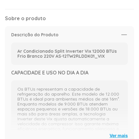
Sobre o produto
Descrição do Produto
Ar Condicionado Split Inverter Vix 12000 BTUs
Frio Branco 220V AS-12TW2RLDDK01_VIX
CAPACIDADE E USO NO DIA A DIA
Os BTUs representam a capacidade de
refrigeração do aparelho. Este modelo de 12.000
BTUs é ideal para ambientes médios de até 16m².
Enquanto modelos de 9.000 BTUs atendem
espaços pequenos e versões de 18.000 BTUs ou
mais são para áreas amplas, a tecnologia
Inverter deste Vix ajusta automaticamente a
velocidade do compressor. Isso garante máxima
eficiência energética, funcionamento silencioso e
controle preciso da temperatura, evitando picos
Ver mais
de consumo.