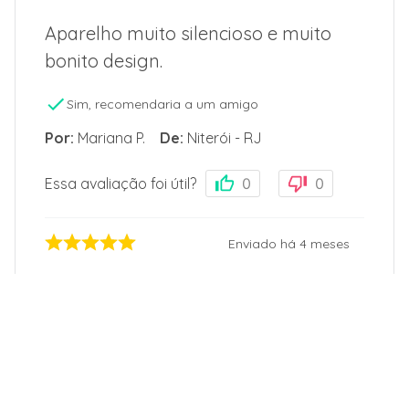
Aparelho muito silencioso e muito
bonito design.
Sim, recomendaria a um amigo
Por
:
Mariana P.
De
:
Niterói - RJ
Essa avaliação foi útil?
0
0
Enviado há
4 meses
Superou as minhas expectativas.. “
Sonho realizado “🙏
Sim, recomendaria a um amigo
Por
:
Cinara A.
De
:
Sete Lagoas - MG