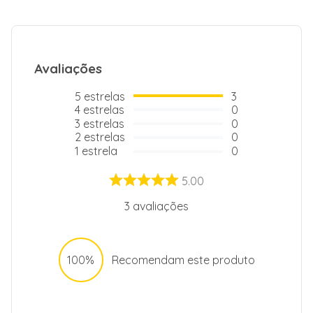
Largura Condensadora
660
Comprimento Condensadora
482
Especificação
Avaliações
Quantidade de caixas de
2
5
estrelas
3
embalagem
4
estrelas
0
Tipo de Conexão
Infra-Red
3
estrelas
0
Controller
2
estrelas
0
1
estrela
0
Garantia
12
5.00
3
avaliações
100%
Recomendam este produto