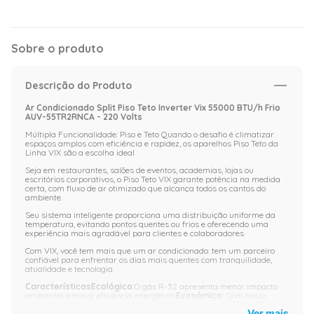
Sobre o produto
Descrição do Produto
Ar Condicionado Split Piso Teto Inverter Vix 55000 BTU/h Frio
AUV-55TR2RNCA - 220 Volts
Múltipla Funcionalidade: Piso e Teto Quando o desafio é climatizar
espaços amplos com eficiência e rapidez, os aparelhos Piso Teto da
Linha VIX são a escolha ideal
Seja em restaurantes, salões de eventos, academias, lojas ou
escritórios corporativos, o Piso Teto VIX garante potência na medida
certa, com fluxo de ar otimizado que alcança todos os cantos do
ambiente.
Seu sistema inteligente proporciona uma distribuição uniforme da
temperatura, evitando pontos quentes ou frios e oferecendo uma
experiência mais agradável para clientes e colaboradores
Com VIX, você tem mais que um ar condicionado: tem um parceiro
confiável para enfrentar os dias mais quentes com tranquilidade,
atualidade e tecnologia.
CaracterísticasEcológico:
O gás R-32 apresenta menor impacto
ambiental e maior eficiência energética.
Econômico:
Com baixo
consumo de energia, possui classificação A no Inmetro.
Fluxo 15m:
O
Ver mais
fluxo de ar pode atingir até 15m de distância. Atendendo grandes