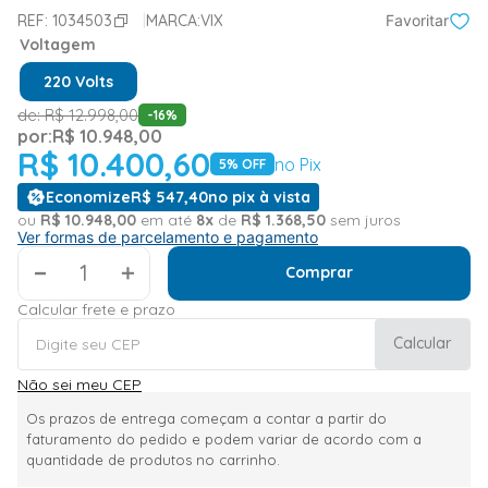
REF:
1034503
MARCA:
VIX
Favoritar
Voltagem
220 Volts
de:
R$
12
.
998
,
00
-
16
%
por:
R$
10
.
948
,
00
R$
10
.
400
,
60
no Pix
5
% OFF
Economize
R$
547
,
40
no pix à vista
ou
R$
10
.
948
,
00
em até
8
x
de
R$
1
.
368
,
50
sem juros
Ver formas de parcelamento e pagamento
＋
Comprar
Calcular frete e prazo
Calcular
Não sei meu CEP
Os prazos de entrega começam a contar a partir do
faturamento do pedido e podem variar de acordo com a
quantidade de produtos no carrinho.