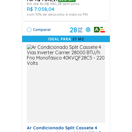
Em até
8
x
R$
980
,
28
sem juros
R$
7
.
058
,
04
com
10
% de desconto à vista no PIX
28
Comparar
IDEAL PARA
37 M2
Ar Condicionado Split Cassete 4