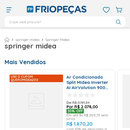
O que você procura?
TERMOS MAIS BUSCADOS
ar condicionado 12000
1
º
springer midea
Springer Midea
springer midea
ar condicionado 9000
2
º
ar condicionado
3
º
Mais Vendidos
ar condicionado 18000
4
º
geladeira
5
º
Ar Condicionado
USE O CUPOM:
QUEROMIDEA200
Split Midea Inverter
743
6
º
AI AirVolution 9000
BTU/h Frio
daikin
7
º
42EFVCA09M5 - 220
Volts
R$
3
.
191
,
34
bebedouro
8
º
R$
2
.
078
,
00
35%
OFF
vix
9
º
Em até
8
x
R$
259
,
75
sem
juros
midea
10
º
R$
1
.
870
,
20
com
10
% de desconto à