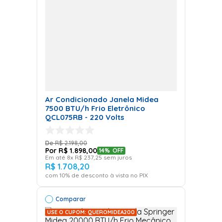
Ar Condicionado Janela Midea
7500 BTU/h Frio Eletrônico
QCL075RB - 220 Volts
R$
2
.
198
,
00
R$
1
.
898
,
00
14%
OFF
Em até
8
x
R$
237
,
25
sem juros
R$
1
.
708
,
20
com
10
% de desconto à vista no PIX
Comparar
USE O CUPOM: QUEROMIDEA200