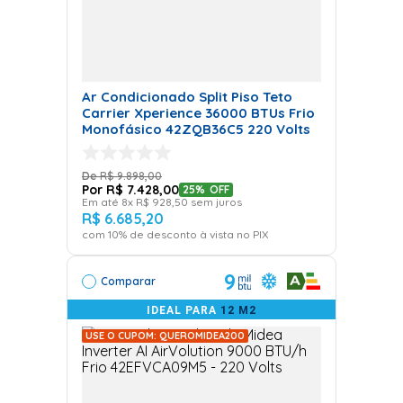
Ar Condicionado Split Piso Teto
Carrier Xperience 36000 BTUs Frio
Monofásico 42ZQB36C5 220 Volts
R$
9
.
898
,
00
R$
7
.
428
,
00
25%
OFF
Em até
8
x
R$
928
,
50
sem juros
R$
6
.
685
,
20
com
10
% de desconto à vista no PIX
9
Comparar
IDEAL PARA
12 M2
USE O CUPOM: QUEROMIDEA200