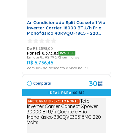
Ar Condicionado Split Cassete 1 Via
Inverter Carrier 18000 BTU/h Frio
Monofásico 40KVQOF18C5 - 220
Volts
R$
7
.
598
,
00
R$
6
.
373
,
83
16%
OFF
Em até
8
x
R$
796
,
72
sem juros
R$
5
.
736
,
45
com
10
% de desconto à vista no PIX
30
Comparar
IDEAL PARA
40 M2
FRETE GRÁTIS - EXCETO NORTE