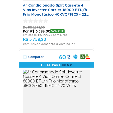
Ar Condicionado Split Cassete 4
Vias Inverter Carrier 18000 BTU/h
Frio Monofásico 40KVQF18C5 - 220
Volts
R$
7
.
598
,
00
R$
6
.
398
,
00
16%
OFF
Em até
8
x
R$
799
,
75
sem juros
R$
5
.
758
,
20
com
10
% de desconto à vista no PIX
60
Comparar
IDEAL PARA
80 M2