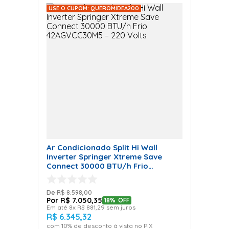
USE O CUPOM: QUEROMIDEA200
Ar Condicionado Split Hi Wall
Inverter Springer Xtreme Save
Connect 30000 BTU/h Frio
42AGVCC30M5 – 220 Volts
R$
8
.
598
,
00
R$
7
.
050
,
35
18%
OFF
Em até
8
x
R$
881
,
29
sem juros
R$
6
.
345
,
32
com
10
% de desconto à vista no PIX