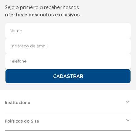
Seja o primeiro a receber nossas
ofertas e descontos exclusivos.
CADASTRAR
Institucional
A Friopeças
Nossas Lojas
Políticas do Site
Trabalhe Conosco
VRF
Política de Entrega