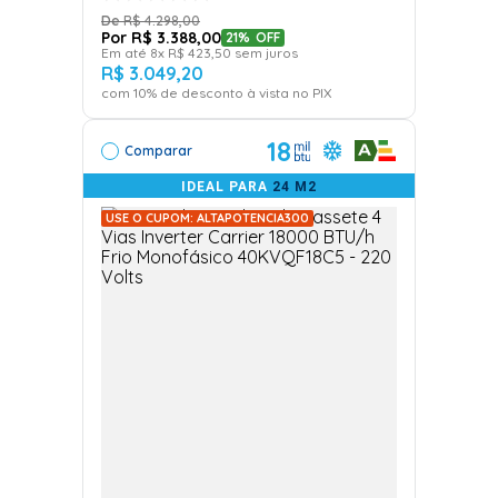
R$
4
.
298
,
00
R$
3
.
388
,
00
21%
OFF
Em até
8
x
R$
423
,
50
sem juros
R$
3
.
049
,
20
com
10
% de desconto à vista no PIX
18
Comparar
IDEAL PARA
24 M2
USE O CUPOM: ALTAPOTENCIA300