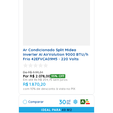
Ar Condicionado Split Midea
Inverter AI AirVolution 9000 BTU/h
Frio 42EFVCA09M5 - 220 Volts
R$
3
.
191
,
34
R$
2
.
078
,
00
35%
OFF
Em até
8
x
R$
259
,
75
sem juros
R$
1
.
870
,
20
com
10
% de desconto à vista no PIX
30
Comparar
IDEAL PARA
40 M2