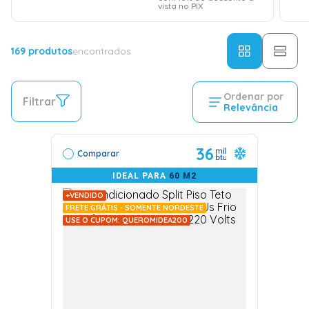
vista no PIX
169
produtos
encontrados
Ordenar por
Filtrar
Relevância
36
Comparar
IDEAL PARA
60 M2
+VENDIDO
FRETE GRÁTIS - SOMENTE NORDESTE
USE O CUPOM: QUEROMIDEA200