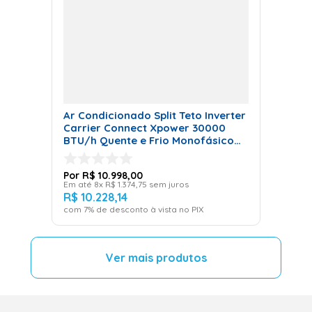
Ar Condicionado Split Teto Inverter
Carrier Connect Xpower 30000
BTU/h Quente e Frio Monofásico
38CQVE30515MC 220 Volts
R$
10
.
998
,
00
Em até
8
x
R$
1
.
374
,
75
sem juros
R$
10
.
228
,
14
com
7
% de desconto à vista no PIX