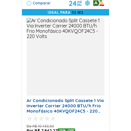
24
Comparar
IDEAL PARA
32 M2
Ar Condicionado Split Cassete 1 Via
Inverter Carrier 24000 BTU/h Frio
Monofásico 40KVQOF24C5 - 220
Volts
R$
10
.
430
,
50
R$
7
.
842
,
27
25%
OFF