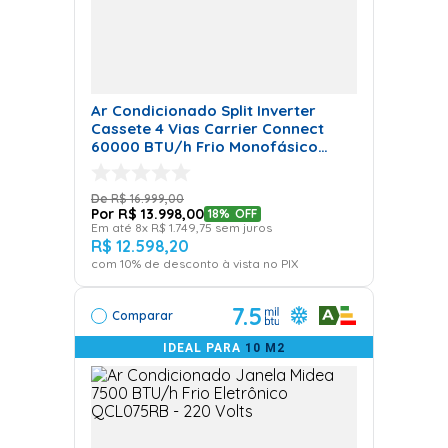
Ar Condicionado Split Inverter
Cassete 4 Vias Carrier Connect
60000 BTU/h Frio Monofásico
38CCVE60515MC – 220 Volts
R$
16
.
999
,
00
R$
13
.
998
,
00
18%
OFF
Em até
8
x
R$
1
.
749
,
75
sem juros
R$
12
.
598
,
20
com
10
% de desconto à vista no PIX
7.5
Comparar
IDEAL PARA
10 M2