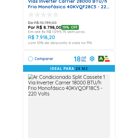
Vias Inverter Carrier 28000 BTU/h
Frio Monofásico 40KVQF28C5 - 220
Volts
R$
10
.
799
,
00
R$
8
.
798
,
00
19%
OFF
Em até
8
x
R$
1
.
099
,
75
sem juros
R$
7
.
918
,
20
com
10
% de desconto à vista no PIX
18
Comparar
IDEAL PARA
24 M2