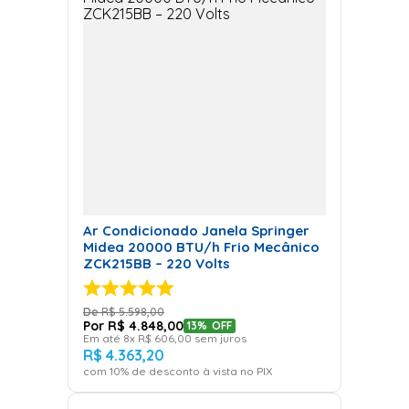
Ar Condicionado Janela Springer
Midea 20000 BTU/h Frio Mecânico
ZCK215BB – 220 Volts
R$
5
.
598
,
00
R$
4
.
848
,
00
13%
OFF
Em até
8
x
R$
606
,
00
sem juros
R$
4
.
363
,
20
com
10
% de desconto à vista no PIX