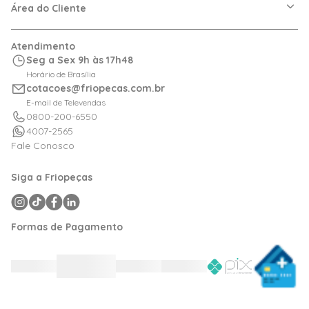
Dúvidas Frequentes
Política de Privacidade
Área do Cliente
Regras de Cupons
Política de Pagamento
Relação com Investidor
Trocas e Devoluções
Minha Conta
Atendimento
Logística
Meus Pedidos
Seg a Sex 9h às 17h48
Calculadora de BTUs
Horário de Brasília
Portal de Boletos
cotacoes@friopecas.com.br
Orçamentos
E-mail de Televendas
0800-200-6550
4007-2565
Fale Conosco
Siga a Friopeças
Formas de Pagamento