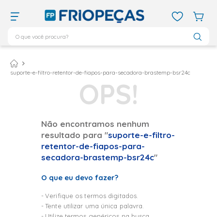
O que você procura?
TERMOS MAIS BUSCADOS
ar condicionado 12000
1
º
suporte-e-filtro-retentor-de-fiapos-para-secadora-brastemp-bsr24c
ar condicionado 9000
2
º
ar condicionado
3
º
ar condicionado 18000
4
º
Não encontramos nenhum
vix
5
º
resultado para "
suporte-e-filtro-
geladeira
6
º
retentor-de-fiapos-para-
secadora-brastemp-bsr24c
"
daikin
7
º
midea
8
º
O que eu devo fazer?
bebedouro
9
º
Verifique os termos digitados.
tubo cobre
10
º
Tente utilizar uma única palavra.
Utilize termos genéricos na busca.