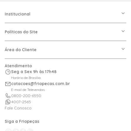
Institucional
A Friopeças
Nossas Lojas
Políticas do Site
Trabalhe Conosco
VRF
Política de Entrega
Dúvidas Frequentes
Política de Privacidade
Área do Cliente
Regras de Cupons
Política de Pagamento
Relação com Investidor
Trocas e Devoluções
Minha Conta
Atendimento
Logística
Meus Pedidos
Seg a Sex 9h às 17h48
Calculadora de BTUs
Horário de Brasília
Portal de Boletos
cotacoes@friopecas.com.br
Orçamentos
E-mail de Televendas
0800-200-6550
4007-2565
Fale Conosco
Siga a Friopeças