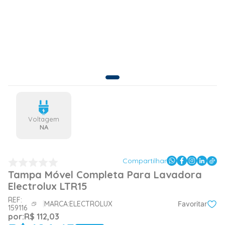
Voltagem
NA
Compartilhar
Tampa Móvel Completa Para Lavadora
Electrolux LTR15
REF:
MARCA:
ELECTROLUX
Favoritar
159116
por:
R$
112
,
03