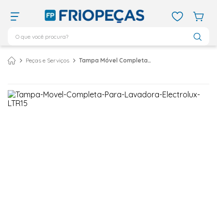
O que você procura?
TERMOS MAIS BUSCADOS
Peças e Serviços
Tampa Móvel Completa Para Lavadora Electrolux LTR15
ar condicionado 12000
1
º
ar condicionado 9000
2
º
ar condicionado
3
º
ar condicionado 18000
4
º
geladeira
5
º
743
6
º
daikin
7
º
vix
8
º
bebedouro
9
º
midea
10
º