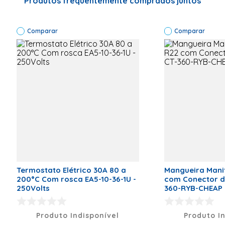
Produtos frequentemente comprados juntos
| Código Comercia
| Modelo: ELECTRO
|Garantia em mese
Comparar
Comparar
Código de Fábrica
LTR15
Termostato Elétrico 30A 80 a
Mangueira Mani
200°C Com rosca EA5-10-36-1U -
com Conector de
250Volts
360-RYB-CHEAP
Produto Indisponível
Produto I