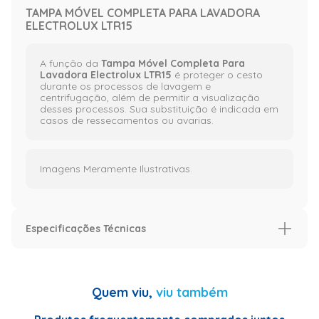
TAMPA MÓVEL COMPLETA PARA LAVADORA
ELECTROLUX LTR15
A função da
Tampa Móvel Completa Para
Lavadora Electrolux LTR15
é proteger o cesto
durante os processos de lavagem e
centrifugação, além de permitir a visualização
desses processos. Sua substituição é indicada em
casos de ressecamentos ou avarias.
Imagens Meramente Ilustrativas.
Especificações Técnicas
Especificação
Voltagem (V)
NA
Quem viu,
viu também
Informações Técnicas
Código de
Fábrica:00000000