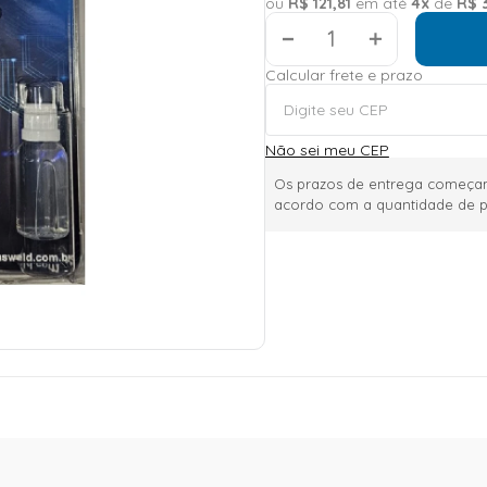
ou
R$
121
,
81
em até
4
x
de
R$
＋
Calcular frete e prazo
Não sei meu CEP
Os prazos de entrega começam
acordo com a quantidade de p