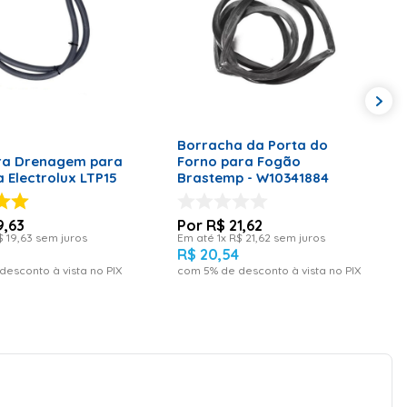
ADICIONAR AO CARRINHO
ONAR AO CARRINHO
Borracha da Porta do
ra Drenagem para
Forno para Fogão
 Electrolux LTP15
Brastemp - W10341884
9
,
63
R$
21
,
62
$
19
,
63
sem juros
Em até
1
x
R$
21
,
62
sem juros
R$
20
,
54
desconto à vista no PIX
com
5
% de desconto à vista no PIX