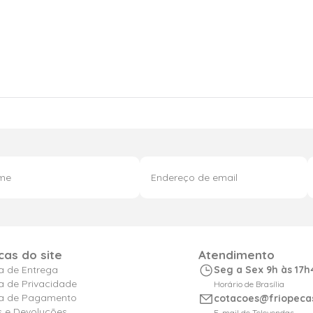
icas do site
Atendimento
ca de Entrega
Seg a Sex 9h às 17h
ca de Privacidade
Horário de Brasília
ica de Pagamento
cotacoes@friopeca
s e Devoluções
E-mail de Televendas