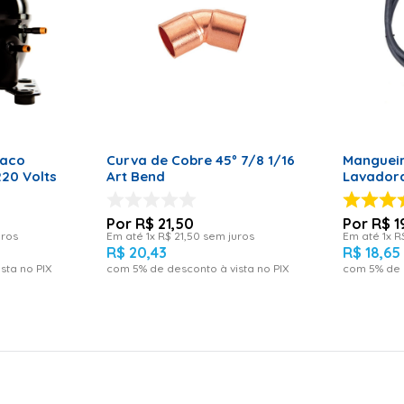
RRINHO
ADICIONAR AO CARRINHO
ADICI
raco
Curva de Cobre 45º 7/8 1/16
Manguei
20 Volts
Art Bend
Lavadora
R$
21
,
50
R$
1
uros
Em até
1
x
R$
21
,
50
sem juros
Em até
1
x
R
R$
20
,
43
R$
18
,
65
sta no PIX
com
5
% de desconto à vista no PIX
com
5
% de 