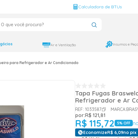
g
Calculadora de BTUs
que você procura?
CADOS
12000
gócios
Insumos e Peç
Ar e Ventilação
9000
eira para Refrigerador e Ar Condicionado
18000
Tapa Fugas Braswel
Refrigerador e Ar C
REF:
1033587
MARCA:
BRAS
por:
R$
121
,
81
R$
115
,
72
no
5
% OFF
Economize
R$
6
,
09
no pix 