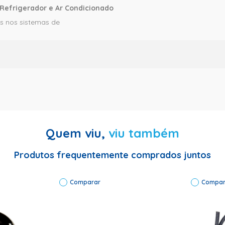
Refrigerador e Ar Condicionado
s nos sistemas de
Quem viu,
viu também
odelo: F5 SUPER | Código de Fábrica: 288 | Cor: Produto transparen
Produtos frequentemente comprados juntos
Comparar
Compar