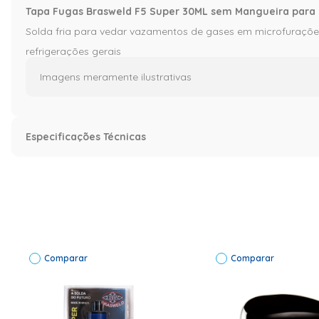
Tapa Fugas Brasweld F5 Super 30ML sem Mangueira para 
Solda fria para vedar vazamentos de gases em microfuraçõe
refrigerações gerais
Imagens meramente ilustrativas
Especificações Técnicas
Especificação
Informações Técnicas
Marca: Brasweld | M
Código de Fábrica
288
Comparar
Comparar