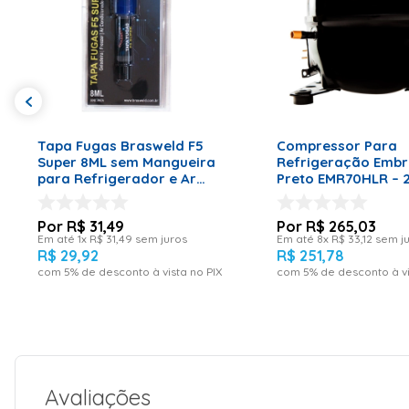
ADICIONAR AO CARRINHO
ADICIONAR AO CA
Tapa Fugas Brasweld F5
Compressor Para
Super 8ML sem Mangueira
Refrigeração Emb
para Refrigerador e Ar
Preto EMR70HLR – 2
Condicionado
R$
31
,
49
R$
265
,
03
Em até
1
x
R$
31
,
49
sem juros
Em até
8
x
R$
33
,
12
sem j
R$
29
,
92
R$
251
,
78
com
5
% de desconto à vista no PIX
com
5
% de desconto à vi
Avaliações