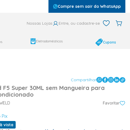
Compre sem sair do WhatsApp
Nossas Lojas
Entre, ou cadastre-se
Eletrodomésticos
as
Cupons
Compartilhar
d F5 Super 30ML sem Mangueira para
ondicionado
WELD
Favoritar
 Pix
à vista