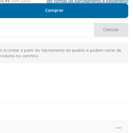
30
,
45
sem juros
Ver formas de parcelamento e pagamento
Comprar
Calcular
 a contar a partir do faturamento do pedido e podem variar de
rodutos no carrinho.