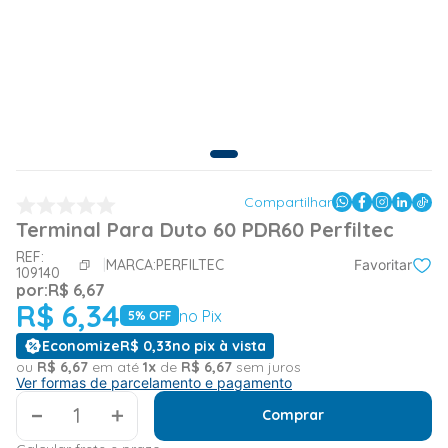
Compartilhar
Terminal Para Duto 60 PDR60 Perfiltec
REF:
MARCA:
PERFILTEC
Favoritar
109140
por:
R$
6
,
67
R$
6
,
34
no Pix
5
% OFF
Economize
R$
0
,
33
no pix à vista
ou
R$
6
,
67
em até
1
x
de
R$
6
,
67
sem juros
Ver formas de parcelamento e pagamento
＋
Comprar