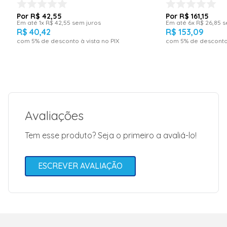
R$
42
,
55
R$
161
,
15
Em até
1
x
R$
42
,
55
sem juros
Em até
6
x
R$
26
,
85
s
R$
40
,
42
R$
153
,
09
com
5
% de desconto à vista no PIX
com
5
% de desconto 
Avaliações
Tem esse produto? Seja o primeiro a avaliá-lo!
ESCREVER AVALIAÇÃO