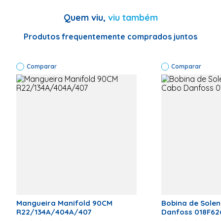
Garantia (meses)
12 meses
Quem viu,
viu também
Informações Técnicas
Marca:PERFILTEC
INDUSTRIA DE
Produtos frequentemente comprados juntos
PERFIS LTDA
Tipo de
produto:Terminal
Comparar
Para Duto
Comparar
Código
Fábrica:11021002
Código
Comercial:TDR60
Matéria prima:
ABS.
Mangueira Manifold 90CM
Bobina de Sole
R22/134A/404A/407
Danfoss 018F62