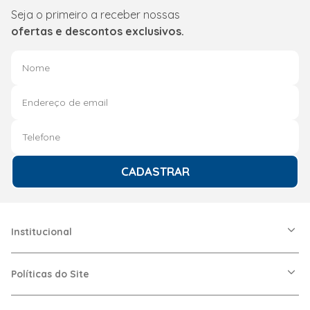
Seja o primeiro a receber nossas
ofertas e descontos exclusivos.
CADASTRAR
Institucional
A Friopeças
Nossas Lojas
Políticas do Site
Trabalhe Conosco
VRF
Política de Entrega