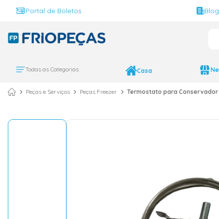
Portal de Boletos
Blo
O 
TERMOS MAIS BUS
ar condicionado 
1
º
Todas as Categorias
Ne
Casa
ar condicionado 
2
º
Peças e Serviços
Peças Freezer
Termostato para Conservador 
ar condicionado
3
º
ar condicionado 
4
º
geladeira
5
º
743
6
º
daikin
7
º
vix
8
º
bebedouro
9
º
midea
10
º