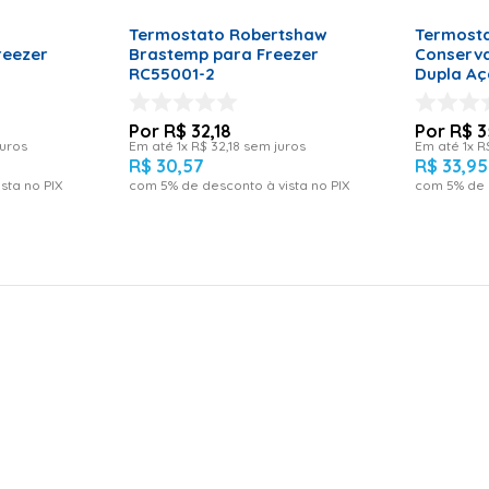
RRINHO
Termostato Robertshaw
Termost
reezer
Brastemp para Freezer
Conserva
RC55001-2
Dupla A
R$
32
,
18
R$
3
uros
Em até
1
x
R$
32
,
18
sem juros
Em até
1
x
R
R$
30
,
57
R$
33
,
95
sta no PIX
com
5
% de desconto à vista no PIX
com
5
% de 