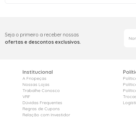
Seja o primeiro a receber nossas
ofertas e descontos exclusivos.
Institucional
Polít
A Friopeças
Políti
Nossas Lojas
Políti
Trabalhe Conosco
Polít
VRF
Troca
Dúvidas Frequentes
Logíst
Regras de Cupons
Relação com Investidor