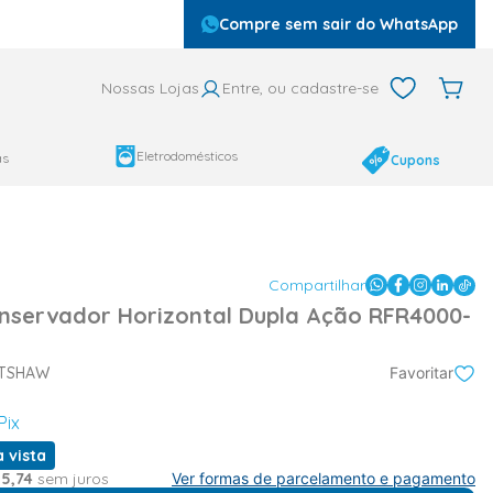
Compre sem sair do WhatsApp
Nossas Lojas
Entre, ou cadastre-se
Eletrodomésticos
as
Cupons
Compartilhar
nservador Horizontal Dupla Ação RFR4000-
TSHAW
Favoritar
Pix
à vista
35
,
74
sem juros
Ver formas de parcelamento e pagamento