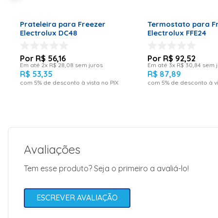
ADICIONAR AO CARRINHO
ADICIONAR AO CA
Prateleira para Freezer
Termostato para F
Electrolux DC48
Electrolux FFE24
R$
56
,
16
R$
92
,
52
Em até
2
x
R$
28
,
08
sem juros
Em até
3
x
R$
30
,
84
sem j
R$
53
,
35
R$
87
,
89
com
5
% de desconto à vista no PIX
com
5
% de desconto à vi
Avaliações
Tem esse produto? Seja o primeiro a avaliá-lo!
ESCREVER AVALIAÇÃO