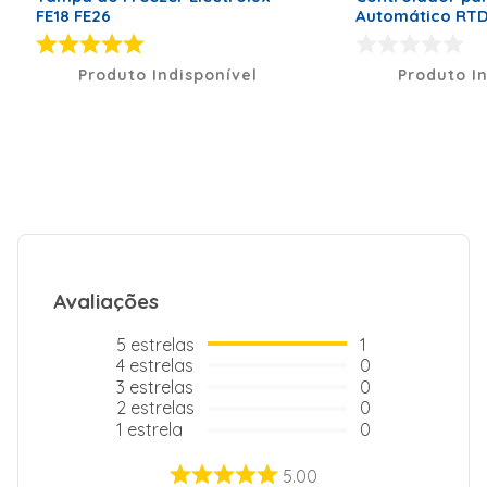
FE18 FE26
Automático RT
Produto Indisponível
Produto I
Avaliações
5
estrelas
1
4
estrelas
0
3
estrelas
0
2
estrelas
0
1
estrela
0
5.00