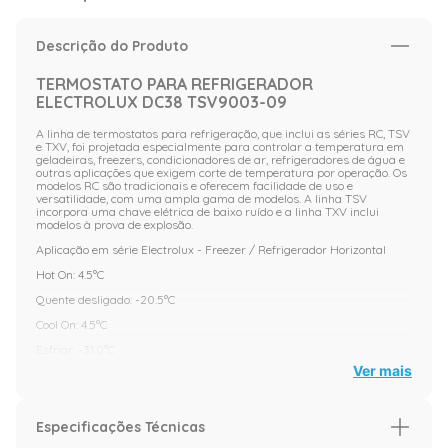
Descrição do Produto
TERMOSTATO PARA REFRIGERADOR
ELECTROLUX DC38 TSV9003-09
A linha de termostatos para refrigeração, que inclui as séries RC, TSV
e TXV, foi projetada especialmente para controlar a temperatura em
geladeiras, freezers, condicionadores de ar, refrigeradores de água e
outras aplicações que exigem corte de temperatura por operação. Os
modelos RC são tradicionais e oferecem facilidade de uso e
versatilidade, com uma ampla gama de modelos. A linha TSV
incorpora uma chave elétrica de baixo ruído e a linha TXV inclui
modelos à prova de explosão.
Aplicação em série Electrolux - Freezer / Refrigerador Horizontal
Hot On: 4.5°C
Quente desligado: -20.5°C
Cool On: 4.5°C
Esfriar: -31.0°C
Ver mais
Garantia: 3 meses
Especificações Técnicas