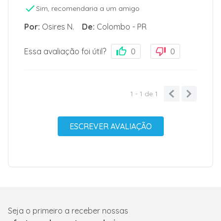
Sim, recomendaria a um amigo
Por
:
Osires N.
De
:
Colombo - PR
Essa avaliação foi útil?
0
0
1 - 1
de
1
ESCREVER AVALIAÇÃO
Seja o primeiro a receber nossas