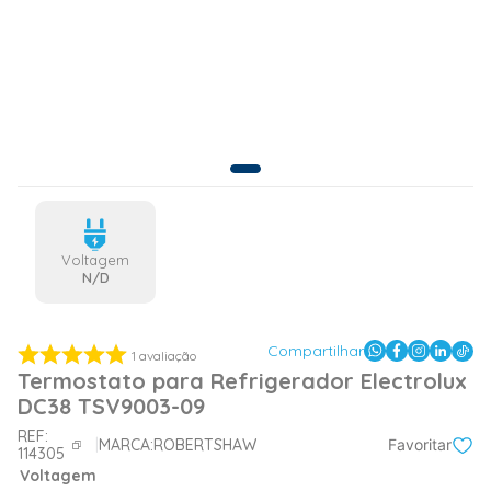
Voltagem
N/D
Compartilhar
1
avaliação
Termostato para Refrigerador Electrolux
DC38 TSV9003-09
REF:
MARCA:
ROBERTSHAW
Favoritar
114305
Voltagem