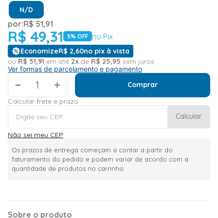
N/D
por:
R$
51
,
91
R$
49
,
31
no Pix
5
% OFF
Economize
R$
2
,
60
no pix à vista
ou
R$
51
,
91
em até
2
x
de
R$
25
,
95
sem juros
Ver formas de parcelamento e pagamento
＋
Comprar
Calcular frete e prazo
Calcular
Não sei meu CEP
Os prazos de entrega começam a contar a partir do
faturamento do pedido e podem variar de acordo com a
quantidade de produtos no carrinho.
Sobre o produto