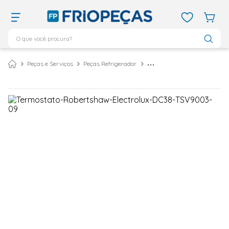
O que você procura?
TERMOS MAIS BUSCADOS
Peças e Serviços
Peças Refrigerador
Termostato para Refrigerador Electrolux DC38 TSV9003-09
ar condicionado 12000
1
º
ar condicionado 9000
2
º
ar condicionado
3
º
ar condicionado 18000
4
º
vix
5
º
geladeira
6
º
daikin
7
º
midea
8
º
bebedouro
9
º
tubo cobre
10
º