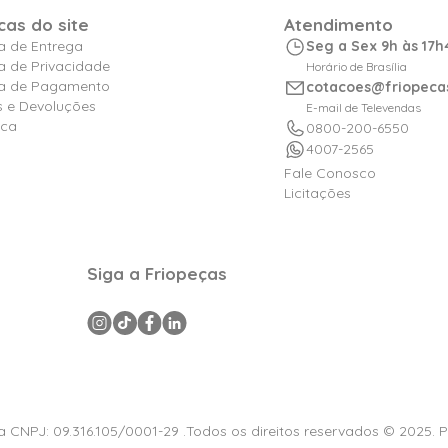
icas do site
Atendimento
ca de Entrega
Seg a Sex 9h às 17h
ca de Privacidade
Horário de Brasília
ica de Pagamento
cotacoes@friopeca
s e Devoluções
E-mail de Televendas
ica
0800-200-6550
4007-2565
Fale Conosco
Licitações
Siga a Friopeças
a CNPJ: 09.316.105/0001-29 .Todos os direitos reservados © 2025. 