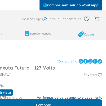
Compre sem sair do WhatsApp
Nossas Lojas
Entre, ou cadastre-se
Eletrodomésticos
as
Cupons
Compartilhar
xuta Futura - 127 Volts
TSHAW
Favoritar
Pix
à vista
1
,
75
sem juros
Ver formas de parcelamento e pagamento
Comprar