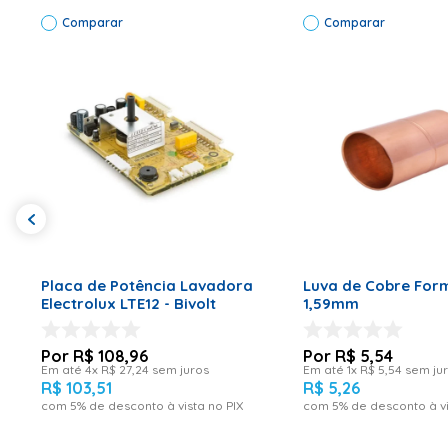
Comparar
Comparar
ADICIONAR AO CARRINHO
ADICIONAR AO CA
Placa de Potência Lavadora
Luva de Cobre For
Electrolux LTE12 - Bivolt
1,59mm
R$
108
,
96
R$
5
,
54
Em até
4
x
R$
27
,
24
sem juros
Em até
1
x
R$
5
,
54
sem ju
R$
103
,
51
R$
5
,
26
com
5
% de desconto à vista no PIX
com
5
% de desconto à vi