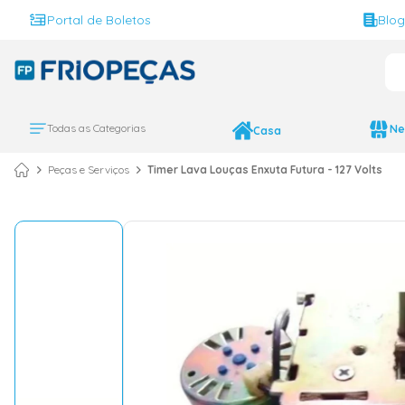
Portal de Boletos
Blo
O 
TERMOS MAIS BUS
ar condicionado 
1
º
Todas as Categorias
Ne
Casa
ar condicionado 
2
º
Peças e Serviços
Timer Lava Louças Enxuta Futura - 127 Volts
ar condicionado
3
º
ar condicionado 
4
º
geladeira
5
º
743
6
º
daikin
7
º
vix
8
º
bebedouro
9
º
midea
10
º