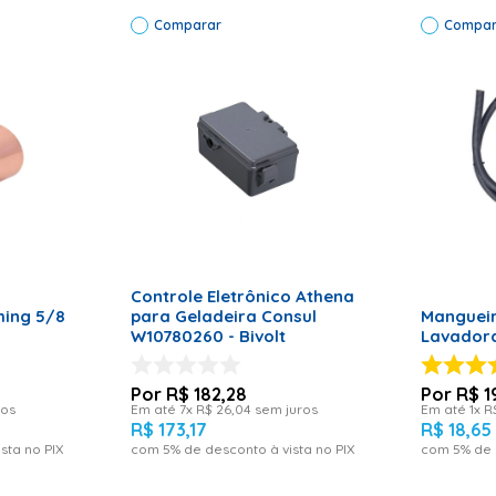
Comparar
Compar
ADICIONAR AO CARRINHO
RRINHO
ADICI
Controle Eletrônico Athena
ming 5/8
para Geladeira Consul
Manguei
W10780260 - Bivolt
Lavadora
R$
182
,
28
R$
1
ros
Em até
7
x
R$
26
,
04
sem juros
Em até
1
x
R
R$
173
,
17
R$
18
,
65
sta no PIX
com
5
% de desconto à vista no PIX
com
5
% de 