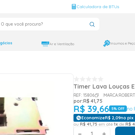
g
Calculadora de BTUs
que você procura?
CADOS
12000
gócios
Insumos e Peç
Ar e Ventilação
9000
18000
Timer Lava Louças En
REF:
15806
MARCA:
ROBER
por:
R$
41
,
75
R$
39
,
66
no 
5
% OFF
Economize
R$
2
,
09
no pix 
ou
R$
41
,
75
em até
1
x
de
R$
4
＋