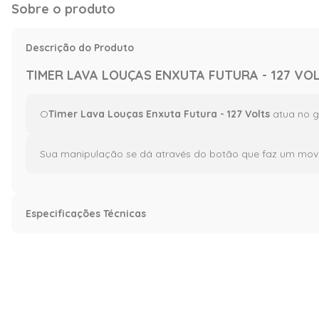
Sobre o produto
Descrição do Produto
TIMER LAVA LOUÇAS ENXUTA FUTURA - 127 VO
O
Timer Lava Louças Enxuta Futura - 127 Volts
atua no g
Sua manipulação se dá através do botão que faz um movi
Especificações Técnicas
Especificação
Voltagem (V)
127 v
Informações Técnicas
Garantia da Fabric