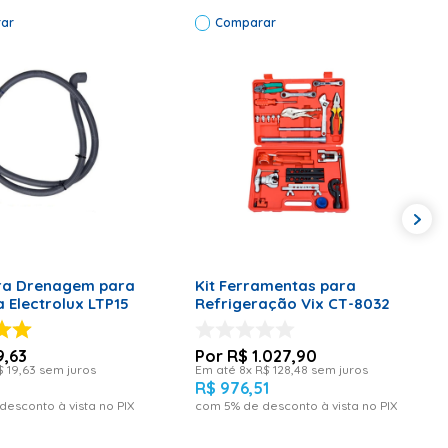
ar
Comparar
ONAR AO CARRINHO
ADICIONAR AO CARRINHO
ra Drenagem para
Kit Ferramentas para
 Electrolux LTP15
Refrigeração Vix CT-8032
9
,
63
R$
1
.
027
,
90
$
19
,
63
sem juros
Em até
8
x
R$
128
,
48
sem juros
R$
976
,
51
desconto à vista no PIX
com
5
% de desconto à vista no PIX