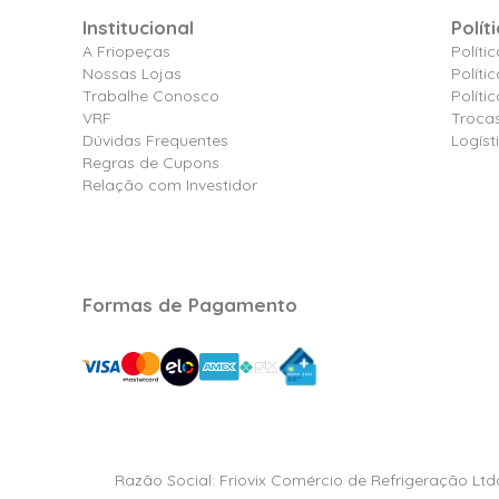
Institucional
Polít
A Friopeças
Políti
Nossas Lojas
Políti
Trabalhe Conosco
Polít
VRF
Troca
Dúvidas Frequentes
Logíst
Regras de Cupons
Relação com Investidor
Formas de Pagamento
Razão Social: Friovix Comércio de Refrigeração Ltd