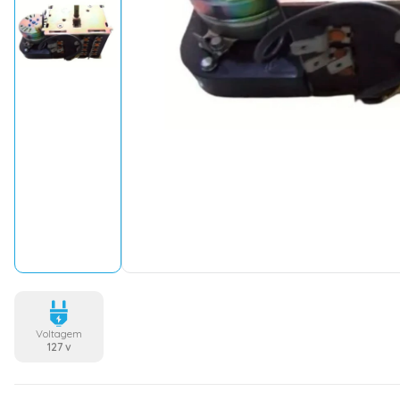
Voltagem
127 v