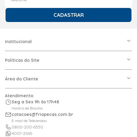
CADASTRAR
Institucional
A Friopeças
Nossas Lojas
Políticas do Site
Trabalhe Conosco
VRF
Política de Entrega
Dúvidas Frequentes
Política de Privacidade
Área do Cliente
Regras de Cupons
Política de Pagamento
Relação com Investidor
Trocas e Devoluções
Minha Conta
Atendimento
Logística
Meus Pedidos
Seg a Sex 9h às 17h48
Calculadora de BTUs
Horário de Brasília
Portal de Boletos
cotacoes@friopecas.com.br
Orçamentos
E-mail de Televendas
0800-200-6550
4007-2565