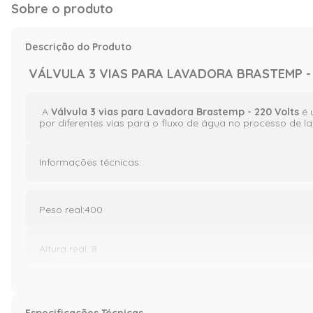
Sobre o produto
Descrição do Produto
VÁLVULA 3 VIAS PARA LAVADORA BRASTEMP 
A
Válvula 3 vias para Lavadora Brastemp - 220 Volts
é 
por diferentes vias para o fluxo de água no processo de 
Informações técnicas:
Peso real:400
Altura real: 8
Largura real: 11
Especificações Técnicas