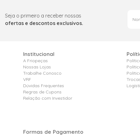
Seja o primeiro a receber nossas
ofertas e descontos exclusivos.
Institucional
Polít
A Friopeças
Políti
Nossas Lojas
Políti
Trabalhe Conosco
Polít
VRF
Troca
Dúvidas Frequentes
Logíst
Regras de Cupons
Relação com Investidor
Formas de Pagamento