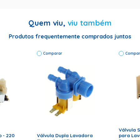
Quem viu,
viu também
BWQ22C-BWQ22C-BWQ22D-BWQ22D-BWQ24A-BWQ24A-BWQ24B
BWT09A-BWT09B-BWT09B-BWX09A-BWX09A-BWX09B-BWX09B-X
Produtos frequentemente comprados juntos
Comparar
Compar
__________________________________________________
RRINHO
ADICI
ADICIONAR AO CARRINHO
Válvula 
 - 220
Válvula Dupla Lavadora
para La