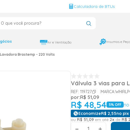
g
Calculadora de BTUs
que você procura?
CADOS
12000
gócios
Insumos e Peç
Ar e Ventilação
9000
a Lavadora Brastemp - 220 Volts
18000
Válvula 3 vias para
REF:
119727
MARCA:
WHIRL
por:
R$
51
,
09
R$
48
,
54
no 
5
% OFF
Economize
R$
2
,
55
no pix 
ou
R$
51
,
09
em até
2
x
de
R$
＋