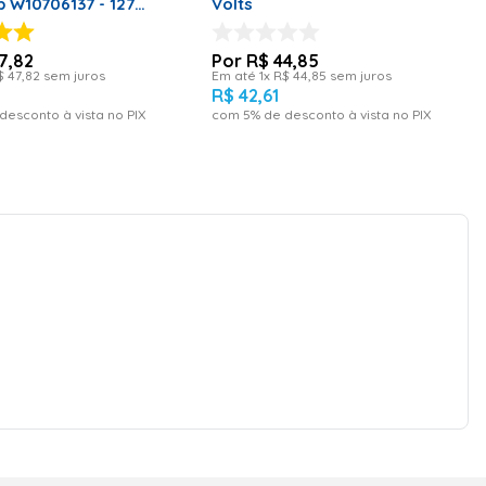
 W10706137 - 127
Volts
7
,
82
R$
44
,
85
$
47
,
82
sem juros
Em até
1
x
R$
44
,
85
sem juros
R$
42
,
61
desconto à vista no PIX
com
5
% de desconto à vista no PIX