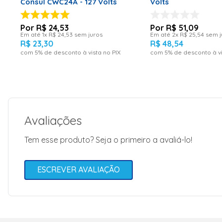
Consul CWC24A - 127 Volts
Volts
Largura para frete:11
R$
24
,
53
R$
51
,
09
Em até
1
x
R$
24
,
53
sem juros
Em até
2
x
R$
25
,
54
sem j
R$
23
,
30
R$
48
,
54
Comprimento para frete:23
com
5
% de desconto à vista no PIX
com
5
% de desconto à vi
Avaliações
Tem esse produto? Seja o primeiro a avaliá-lo!
ESCREVER AVALIAÇÃO