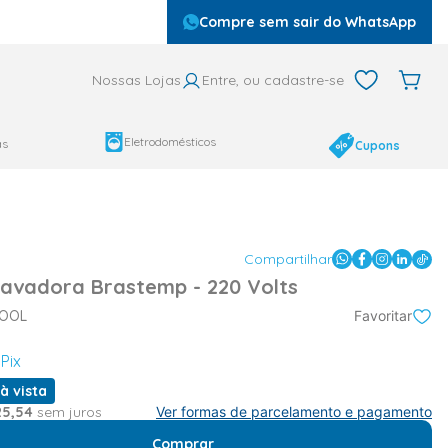
Compre sem sair do WhatsApp
Nossas Lojas
Entre, ou cadastre-se
Eletrodomésticos
as
Cupons
Compartilhar
 Lavadora Brastemp - 220 Volts
POOL
Favoritar
Pix
à vista
25
,
54
sem juros
Ver formas de parcelamento e pagamento
Comprar