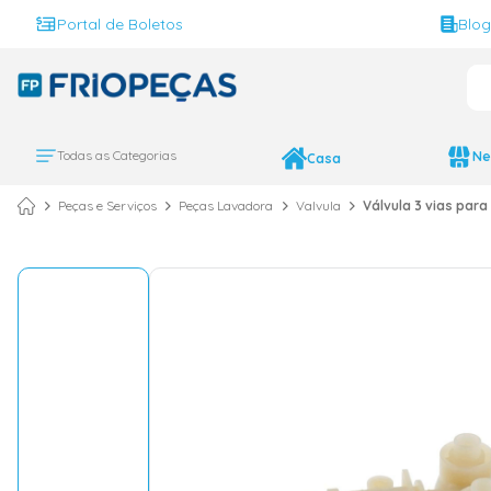
Portal de Boletos
Blo
O 
TERMOS MAIS BUS
ar condicionado 
1
º
Todas as Categorias
Ne
Casa
ar condicionado 
2
º
Peças e Serviços
Peças Lavadora
Valvula
Válvula 3 vias par
ar condicionado
3
º
ar condicionado 
4
º
geladeira
5
º
vix
6
º
daikin
7
º
midea
8
º
bebedouro
9
º
tubo cobre
10
º