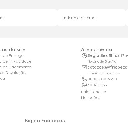
icas do site
Atendimento
ca de Entrega
Seg a Sex 9h às 17h
ca de Privacidade
Horário de Brasília
ica de Pagamento
cotacoes@friopeca
s e Devoluções
E-mail de Televendas
ica
0800-200-6550
4007-2565
Fale Conosco
Licitações
Siga a Friopeças