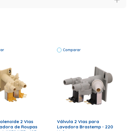
-BWQ24B-BWR22C-BWR22C-BWT08A-BWT08A-BWT08C-
WH08A-XWH08A
ar
Comparar
_
ONAR AO CARRINHO
ADICIONAR AO CARRINHO
Solenoide 2 Vias
Válvula 2 Vias para
vadora de Roupas
Lavadora Brastemp - 220