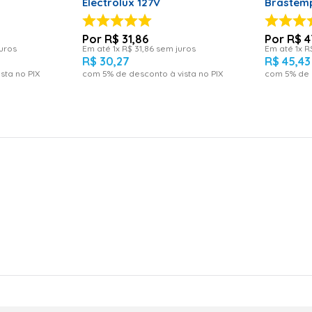
Electrolux 127V
Brastemp
Volts
R$
31
,
86
R$
4
uros
Em até
1
x
R$
31
,
86
sem juros
Em até
1
x
R
R$
30
,
27
R$
45
,
43
sta no PIX
com
5
% de desconto à vista no PIX
com
5
% de 