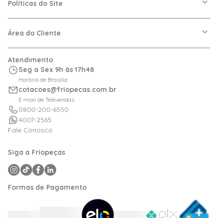
Nossas Lojas
Políticas do Site
Trabalhe Conosco
VRF
Política de Entrega
Dúvidas Frequentes
Política de Privacidade
Área do Cliente
Regras de Cupons
Política de Pagamento
Relação com Investidor
Trocas e Devoluções
Minha Conta
Atendimento
Logística
Meus Pedidos
Seg a Sex 9h às 17h48
Calculadora de BTUs
Horário de Brasília
Portal de Boletos
cotacoes@friopecas.com.br
Orçamentos
E-mail de Televendas
0800-200-6550
4007-2565
Fale Conosco
Siga a Friopeças
Formas de Pagamento