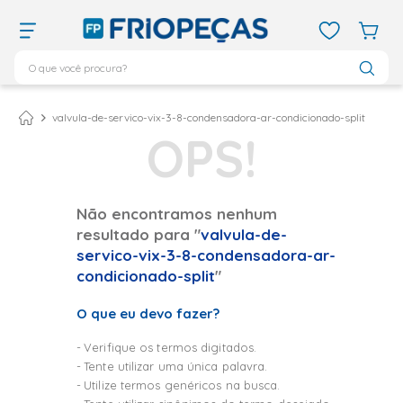
O que você procura?
TERMOS MAIS BUSCADOS
ar condicionado 12000
1
º
valvula-de-servico-vix-3-8-condensadora-ar-condicionado-split
ar condicionado 9000
2
º
ar condicionado
3
º
ar condicionado 18000
4
º
Não encontramos nenhum
resultado para "
valvula-de-
geladeira
5
º
servico-vix-3-8-condensadora-ar-
daikin
6
º
condicionado-split
"
vix
7
º
O que eu devo fazer?
midea
8
º
Verifique os termos digitados.
743
9
º
Tente utilizar uma única palavra.
bebedouro
10
º
Utilize termos genéricos na busca.