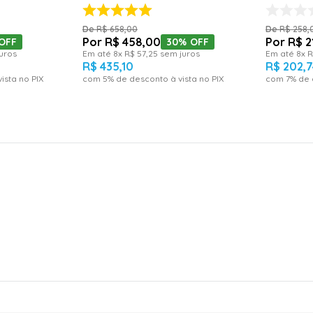
R$
658
,
00
R$
258
,
R$
458
,
00
R$
2
OFF
30%
OFF
uros
Em até
8
x
R$
57
,
25
sem juros
Em até
8
x
R
R$
435
,
10
R$
202
,
7
ista no PIX
com
5
% de desconto à vista no PIX
com
7
% de 