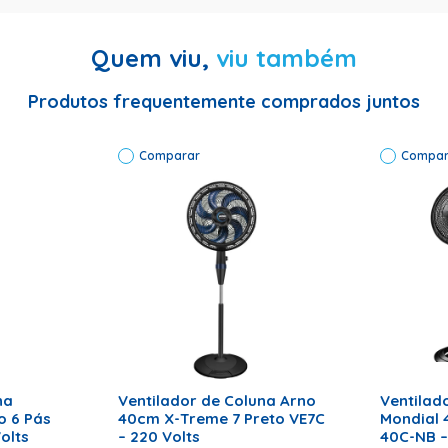
Quem viu,
viu também
Produtos frequentemente comprados juntos
Comparar
Compar
delo: VOC40 Código de Fábrica: 3851 Cor: Preto Classificação Ene
RRINHO
ADICIONAR AO CARRINHO
ADICI
na
Ventilador de Coluna Arno
Ventilad
o 6 Pás
40cm X-Treme 7 Preto VE7C
Mondial 
olts
– 220 Volts
40C-NB –