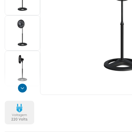
Voltagem
220 Volts