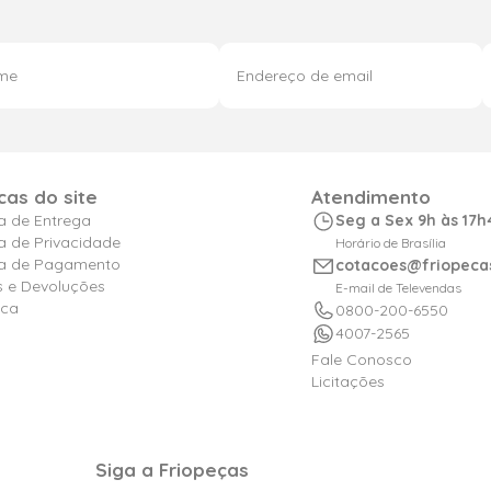
icas do site
Atendimento
ca de Entrega
Seg a Sex 9h às 17h
ca de Privacidade
Horário de Brasília
ica de Pagamento
cotacoes@friopeca
s e Devoluções
E-mail de Televendas
ica
0800-200-6550
4007-2565
Fale Conosco
Licitações
Siga a Friopeças