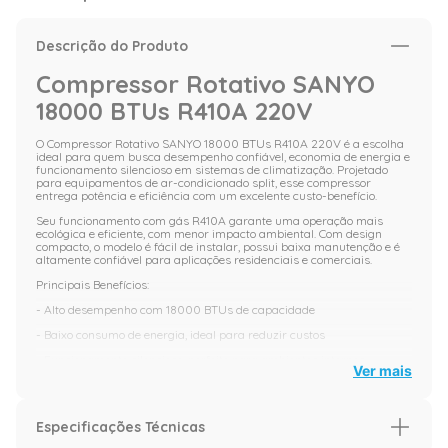
Descrição do Produto
Compressor Rotativo SANYO
18000 BTUs R410A 220V
O Compressor Rotativo SANYO 18000 BTUs R410A 220V é a escolha
ideal para quem busca desempenho confiável, economia de energia e
funcionamento silencioso em sistemas de climatização. Projetado
para equipamentos de ar-condicionado split, esse compressor
entrega potência e eficiência com um excelente custo-benefício.
Seu funcionamento com gás R410A garante uma operação mais
ecológica e eficiente, com menor impacto ambiental. Com design
compacto, o modelo é fácil de instalar, possui baixa manutenção e é
altamente confiável para aplicações residenciais e comerciais.
Principais Benefícios:
- Alto desempenho com 18000 BTUs de capacidade
- Baixo consumo de energia, ideal para reduzir custos
- Funcionamento silencioso, perfeito para ambientes internos
Ver mais
- Gás R410A: mais eficiência e menos impacto ambiental
- Construção compacta e durável, com manutenção simplificada
Especificações Técnicas
Especificações Técnicas: