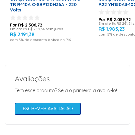
TR R410A C-SBP120H36A - 220
R22 YH150A3-100
Volts
R$
2
.
089
,
72
Em até
8
x
R$
261
,
21
s
R$
2
.
306
,
72
R$
1
.
985
,
23
Em até
8
x
R$
288
,
34
sem juros
R$
2
.
191
,
38
com
5
% de desconto 
com
5
% de desconto à vista no PIX
Avaliações
Tem esse produto? Seja o primeiro a avaliá-lo!
ESCREVER AVALIAÇÃO