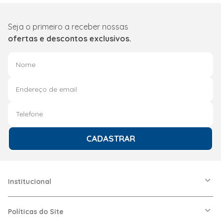
Seja o primeiro a receber nossas
ofertas e descontos exclusivos.
CADASTRAR
Institucional
A Friopeças
Nossas Lojas
Políticas do Site
Trabalhe Conosco