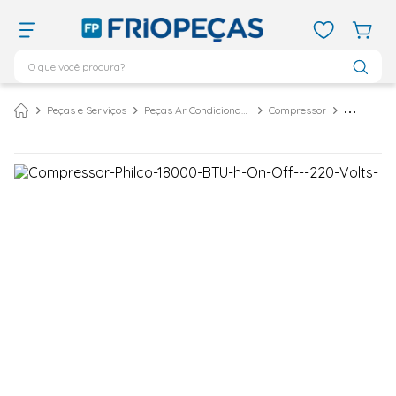
O que você procura?
TERMOS MAIS BUSCADOS
Peças e Serviços
Peças Ar Condicionado
Compressor
ar condicionado 12000
1
º
ar condicionado 9000
2
º
ar condicionado
3
º
ar condicionado 18000
4
º
geladeira
5
º
vix
6
º
daikin
7
º
midea
8
º
bebedouro
9
º
tubo cobre
10
º