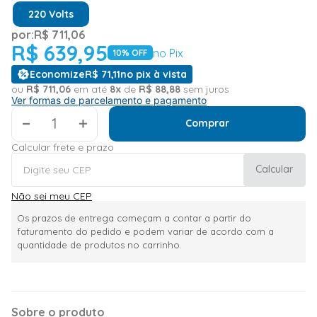
220 Volts
por:
R$
711
,
06
R$
639
,
95
no Pix
10
% OFF
Economize
R$
71
,
11
no pix à vista
ou
R$
711
,
06
em até
8
x
de
R$
88
,
88
sem juros
Ver formas de parcelamento e pagamento
＋
Comprar
Calcular frete e prazo
Calcular
Não sei meu CEP
Os prazos de entrega começam a contar a partir do
faturamento do pedido e podem variar de acordo com a
quantidade de produtos no carrinho.
Sobre o produto