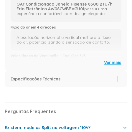
O
Ar Condicionado Janela Hisense 8500 BTU/h
Frio Eletrônico AW08CWBRVGU01
possui uma
experiência confortável com design elegante
Fluxo do ar em 4 direções
A oscilação horizontal e vertical melhora o fluxo
do ar, potencializando a sensação de conforto.
Velocidades de Ventilação – Cool/Fan 3/3
Ver mais
3 velocidades de resfriamento e ventilação
permitem que você personalize sua climatização.
Especificações Técnicas
Modo dormir (Sleep mode)
Especificação
Para que você tenha o melhor sono possível, a
função dormir ajusta automaticamente a
Capacidade (BTU/h)
8.500 BTU
temperatura ambiente e a velocidade de
ventilação e desliga a luz do aparelho.
Perguntas Frequentes
Ciclo
Frio
Voltagem
127 Volts
Filtro lavável
Existem modelos Split na voltagem 110V?
Tipo
Eletrônico