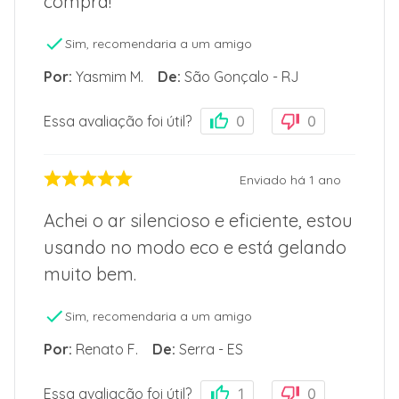
compra!
Sim, recomendaria a um amigo
Por
:
Yasmim M.
De
:
São Gonçalo - RJ
Essa avaliação foi útil?
0
0
Enviado há
1 ano
Achei o ar silencioso e eficiente, estou
usando no modo eco e está gelando
muito bem.
Sim, recomendaria a um amigo
Por
:
Renato F.
De
:
Serra - ES
Essa avaliação foi útil?
1
0