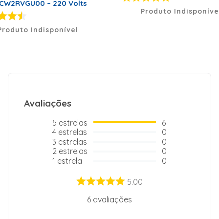
W2RVGU00 – 220 Volts
Produto Indisponíve
Produto Indisponível
Avaliações
5
estrelas
6
4
estrelas
0
3
estrelas
0
2
estrelas
0
1
estrela
0
5.00
6
avaliações