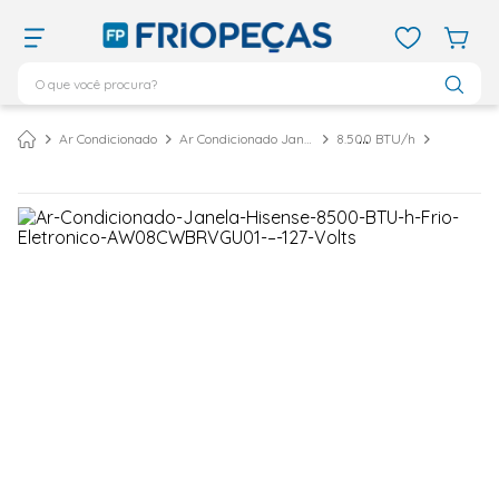
O que você procura?
TERMOS MAIS BUSCADOS
Ar Condicionado
Ar Condicionado Janela
8.500 BTU/h
ar condicionado 12000
1
º
ar condicionado 9000
2
º
ar condicionado
3
º
ar condicionado 18000
4
º
geladeira
5
º
daikin
6
º
vix
7
º
midea
8
º
743
9
º
bebedouro
10
º