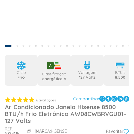
A
Ciclo
Voltagem
BTU's
Classificação
Frio
127 Volts
8.500
energética A
Compartilhar
6
avaliações
Ar Condicionado Janela Hisense 8500
BTU/h Frio Eletrônico AW08CWBRVGU01–
127 Volts
REF:
MARCA:
HISENSE
Favoritar
1027415