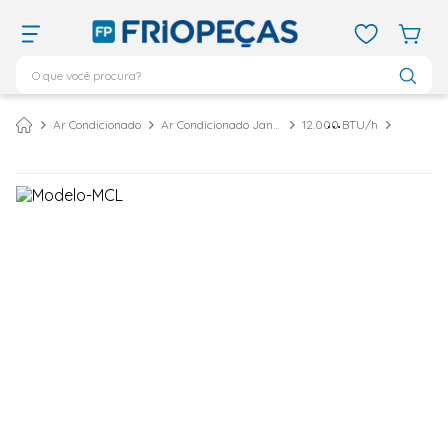
O que você procura?
TERMOS MAIS BUSCADOS
Ar Condicionado
Ar Condicionado Janela
12.000 BTU/h
ar condicionado 12000
1
º
ar condicionado 9000
2
º
ar condicionado
3
º
ar condicionado 18000
4
º
geladeira
5
º
vix
6
º
daikin
7
º
midea
8
º
bebedouro
9
º
tubo cobre
10
º