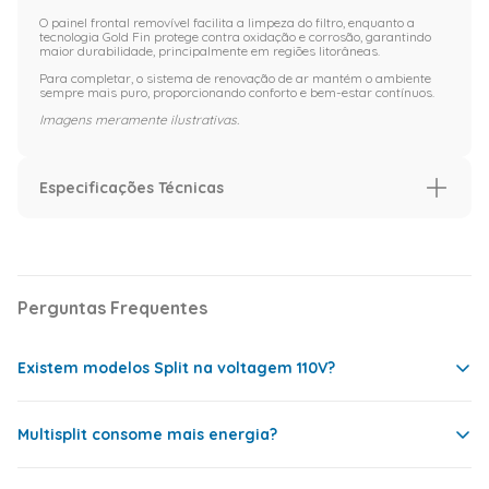
O painel frontal removível facilita a limpeza do filtro, enquanto a
tecnologia Gold Fin protege contra oxidação e corrosão, garantindo
maior durabilidade, principalmente em regiões litorâneas.
Para completar, o sistema de renovação de ar mantém o ambiente
sempre mais puro, proporcionando conforto e bem-estar contínuos.
Imagens meramente ilustrativas.
Especificações Técnicas
Especificação
Capacidade (BTU/h)
12.000 BTU
Perguntas Frequentes
Ciclo
Frio
Informações técnicas
ACJ MIDEA
12K 220 F
Existem modelos Split na voltagem 110V?
MECANICO
Marca: Midea
Modelo:
MCL125BB
Multisplit consome mais energia?
Mecânico
Sim, mas é bem mais comum as pessoas comprarem
Código de
um modelo 220V e adaptar a instalação elétrica
Fábrica: