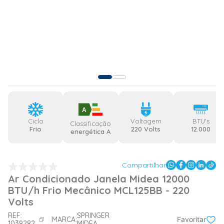
A
Ciclo
Voltagem
BTU's
Classificação
Frio
220 Volts
12.000
energética A
Compartilhar
Ar Condicionado Janela Midea 12000
BTU/h Frio Mecânico MCL125BB - 220
Volts
REF:
SPRINGER
MARCA:
Favoritar
1039282
MIDEA