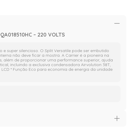
QA018510HC – 220 VOLTS
 e super silencioso. O Split Versatile pode ser embutido
erna não deve ficar a mostra. A Carrier é a pioneira na
ue, além de proporcionar uma performance superior, ajuda
al, incluindo a exclusiva condensadora Airvolution 38T,
ay LCD * Função Eco para economia de energia da unidade