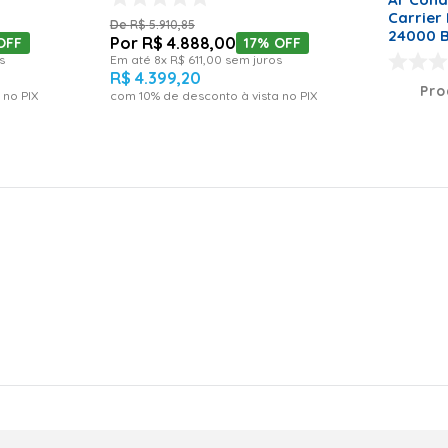
Carrier 
R$
5
.
910
,
85
24000 B
R$
4
.
888
,
00
OFF
17%
OFF
42BQA02
s
Em até
8
x
R$
611
,
00
sem juros
R$
4
.
399
,
20
Pro
 no PIX
com
10
% de desconto à vista no PIX