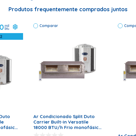
 obstruída;
Produtos frequentemente comprados juntos
panhada por profissionais habilitados.
0
Comparar
Compa
M2
INHO
ADICIONAR AO CARRINHO
 Duto
Ar Condicionado Split Duto
le
Carrier Built-in Versatile
nofásico
18000 BTU/h Frio monofásico
Volts
42BQA018510HC – 220 Volts
Ar Cond