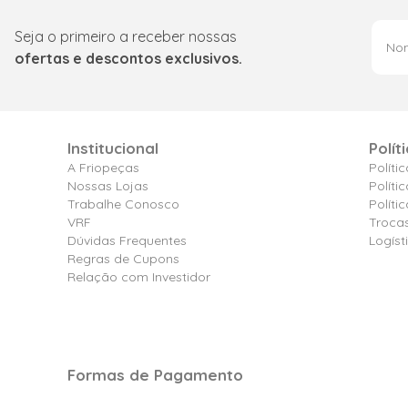
Seja o primeiro a receber nossas
ofertas e descontos exclusivos.
Institucional
Polít
A Friopeças
Políti
Nossas Lojas
Políti
Trabalhe Conosco
Polít
VRF
Troca
Dúvidas Frequentes
Logíst
Regras de Cupons
Relação com Investidor
Formas de Pagamento