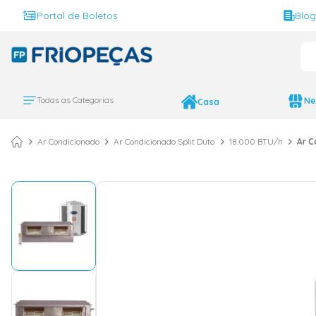
Portal de Boletos
Blo
O 
TERMOS MAIS BUS
ar condicionado 
1
º
Todas as Categorias
Ne
Casa
ar condicionado 
2
º
ar condicionado
3
º
Ar Condicionado
Ar Condicionado Split Duto
18.000 BTU/h
Ar C
ar condicionado 
4
º
geladeira
5
º
743
6
º
daikin
7
º
vix
8
º
bebedouro
9
º
midea
10
º