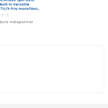
Built-in Versatile
TU/h Frio monofásico
4510HC – 220 Volts
duto Indisponível