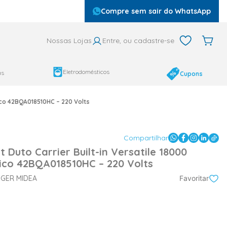
Compre sem sair do WhatsApp
Nossas Lojas
Entre, ou cadastre-se
Eletrodomésticos
as
Cupons
sico 42BQA018510HC – 220 Volts
Compartilhar
 Duto Carrier Built-in Versatile 18000
ico 42BQA018510HC – 220 Volts
NGER MIDEA
Favoritar