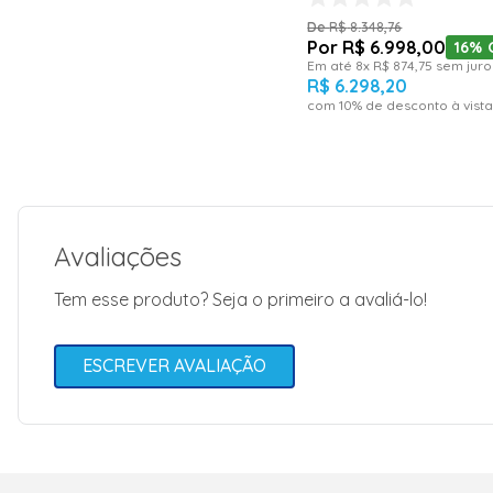
R$
8
.
348
,
76
R$
6
.
998
,
00
16%
Em até
8
x
R$
874
,
75
sem juro
R$
6
.
298
,
20
com
10
% de desconto à vista
Avaliações
Tem esse produto? Seja o primeiro a avaliá-lo!
ESCREVER AVALIAÇÃO