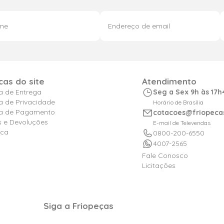
icas do site
Atendimento
ca de Entrega
Seg a Sex 9h às 17h
ca de Privacidade
Horário de Brasília
ica de Pagamento
cotacoes@friopeca
s e Devoluções
E-mail de Televendas
ica
0800-200-6550
4007-2565
Fale Conosco
Licitações
Siga a Friopeças