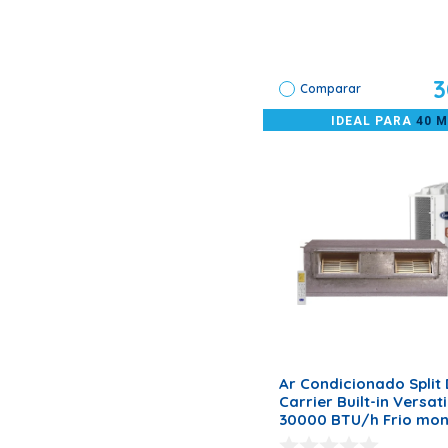
Os cuidados para se evitar que a ventilação do aparelho seja
É importante lembrar que a instalação deve sempre ser acom
3
Comparar
IDEAL PARA
40 
ADICIONAR AO CARR
Ar Condicionado Split
Carrier Built-in Versati
30000 BTU/h Frio mo
42BQA030510HC – 220 