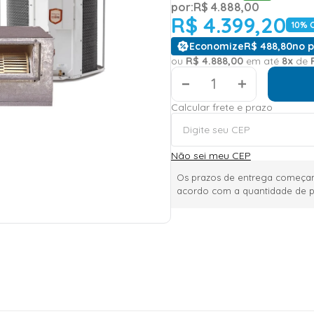
por:
R$
4
.
888
,
00
R$
4
.
399
,
20
10
% 
Economize
R$
488
,
80
no p
ou
R$
4
.
888
,
00
em até
8
x
de
＋
Calcular frete e prazo
Não sei meu CEP
Os prazos de entrega começam
acordo com a quantidade de p