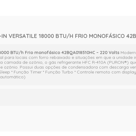
-IN VERSATILE 18000 BTU/H FRIO MONOFÁSICO 42B
e 18000 BTU/h Frio monofásico 42BQA018510HC – 220 Volts
Moderno
l para locais com forro rebaixado e situações em que a unidade int
ide a camada de ozônio, o gás refrigerante HFC R-410A (PURON®) q
e ozônio. Possui duas opções de condensadora com descarga vertic
leep * Função Timer * Função Turbo * Controle remoto com displ
e automático)