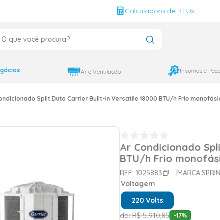
g
Calculadora de BTUs
que você procura?
CADOS
12000
gócios
Insumos e Peç
Ar e Ventilação
9000
ondicionado Split Duto Carrier Built-in Versatile 18000 BTU/h Frio monofá
18000
Ar Condicionado Split
BTU/h Frio monofás
REF:
1025883
MARCA:
SPRI
Voltagem
220 Volts
de:
R$
5
.
910
,
85
-
17
%