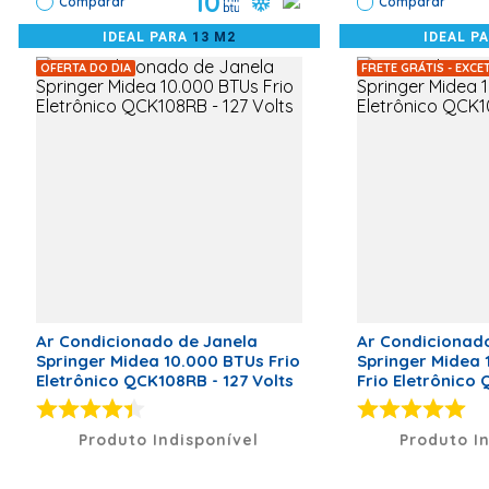
10
acompanhada por profissionais habilitados.
funcionamento adequado do aparelho.
Comparar
Comparar
Largura
324
IDEAL PARA
13 M2
IDEAL P
OFERTA DO DIA
Comprimento
400
FRETE GRÁTIS - EXC
Vetor
E-2
Garantia
12
Cor
Cor
Ar Condicionado de Janela
Ar Condicionad
Springer Midea 10.000 BTUs Frio
Springer Midea
Eletrônico QCK108RB - 127 Volts
Frio Eletrônico
Volts
Produto Indisponível
Produto I