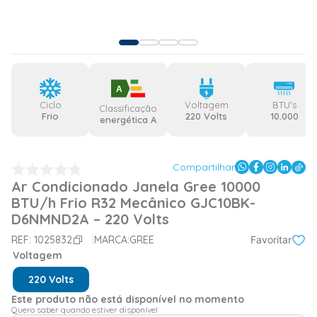
A
Ciclo
Voltagem
BTU's
Classificação
Frio
220 Volts
10.000
energética A
Compartilhar
Ar Condicionado Janela Gree 10000
BTU/h Frio R32 Mecânico GJC10BK-
D6NMND2A – 220 Volts
REF:
1025832
MARCA:
GREE
Favoritar
Voltagem
220 Volts
Este produto não está disponível no momento
Quero saber quando estiver disponível