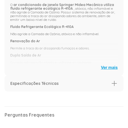
O
ar condicionado de janela Springer Midea Mecânico utiliza
fluido refrigerante ecológico R-410A
, atóxico, não inflamável e
não agride a Camada de Ozônio. Possui sistema de renovação de ar,
permitindo a troca do ar dissipando odores do ambiente, além de
emitir um baixo nível de ruído.
Fluido Refrigerante Ecológico R-410A
Não agride a Camada de Ozônio, atóxico e não inflamável.
Renovação do Ar
Permite a troca do ar dissipando fumaças e odores.
Dupla Saída de Ar
Garante refrigeração rápida e uniforme no ambiente.
Ver mais
Dois níveis de velocidade
Baixa e alta + Modo Ventilação.
Especificações Técnicas
Fluido Refrigerante Ecológico R410-A que é atóxico, não inflamável e
não agride a camada de ozônio. Serpentina em cobre. Sistema de
renovação de ar: Deixa o ar mais puro e saudável. Duas velocidades:
baixa e alta + modo ventilação.
Especificação
Imagens meramente ilustrativas.
Capacidade (BTU/h)
7.500 BTU
Perguntas Frequentes
Ciclo
Frio
Voltagem
127 Volts