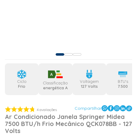
A
Ciclo
Voltagem
BTU's
Classificação
Frio
127 Volts
7.500
energética A
Compartilhar
4
avaliações
Ar Condicionado Janela Springer Midea
7500 BTU/h Frio Mecânico QCK078BB - 127
Volts