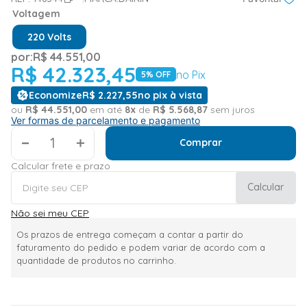
Voltagem
220 Volts
por:
R$
44
.
551
,
00
R$
42
.
323
,
45
no Pix
5
% OFF
Economize
R$
2
.
227
,
55
no pix à vista
ou
R$
44
.
551
,
00
em até
8
x
de
R$
5
.
568
,
87
sem juros
Ver formas de parcelamento e pagamento
＋
Comprar
Calcular frete e prazo
Calcular
Não sei meu CEP
Os prazos de entrega começam a contar a partir do
faturamento do pedido e podem variar de acordo com a
quantidade de produtos no carrinho.