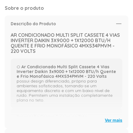
Sobre o produto
Descrição do Produto
AR CONDICIONADO MULTI SPLIT CASSETE 4 VIAS
INVERTER DAIKIN 3X9000 + 1X12000 BTU/H
QUENTE E FRIO MONOFÁSICO 4MXS34PMVM -
220 VOLTS
O
Ar Condicionado Multi Split Cassete 4 Vias
Inverter Daikin 3x9000 + 1x12000 BTU/h Quente
e Frio Monofásico 4MXS34PMVM - 220 Volts
possui design diferenciado, próprio para
ambientes sofisticados, tornando-se um
equipamento discreto e com um baixo nível de
ruído. Permitem uma instalação completamente
plana no teto.
Prevenção Contra Sujeira no Teto:
Ver mais