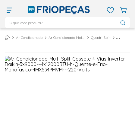
O que você procura?
TERMOS MAIS BUSCADOS
Ar Condicionado
Ar Condicionado Multi Split
Quadri Split
ar condicionado 12000
1
º
ar condicionado 9000
2
º
ar condicionado
3
º
ar condicionado 18000
4
º
geladeira
5
º
daikin
6
º
vix
7
º
743
8
º
bebedouro
9
º
midea
10
º