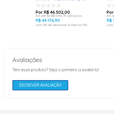
Quente e Frio Monofásico
Mon
4MXS34PMVM - 220 Volts
220
R$
46
.
502
,
00
Em até
8
x
R$
5
.
812
,
75
sem juros
Em a
R$
44
.
176
,
90
R$
com
5
% de desconto à vista no PIX
com
Avaliações
Tem esse produto? Seja o primeiro a avaliá-lo!
ESCREVER AVALIAÇÃO