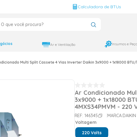
g
Calculadora de BTUs
que você procura?
CADOS
12000
gócios
Insumos e Peç
Ar e Ventilação
9000
ndicionado Multi Split Cassete 4 Vias Inverter Daikin 3x9000 + 1x18000 BT
18000
Ar Condicionado Mult
3x9000 + 1x18000 BT
4MXS34PMVM - 220 V
REF:
146345
MARCA:
DAIKIN
Voltagem
220 Volts