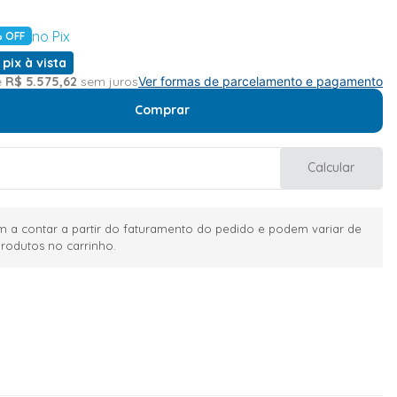
no Pix
 OFF
 pix à vista
e
R$
5
.
575
,
62
sem juros
Ver formas de parcelamento e pagamento
Comprar
Calcular
 a contar a partir do faturamento do pedido e podem variar de
rodutos no carrinho.