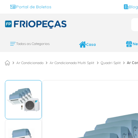
Portal de Boletos
Blo
O 
TERMOS MAIS BUS
ar condicionado 
1
º
Todas as Categorias
Ne
Casa
ar condicionado 
2
º
ar condicionado
3
º
Ar Condicionado
Ar Condicionado Multi Split
Quadri Split
Ar Co
ar condicionado 
4
º
geladeira
5
º
daikin
6
º
vix
7
º
midea
8
º
743
9
º
bebedouro
10
º