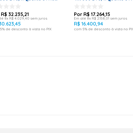
ofásico 4MXS34PMVM -
AJ080AXJ4KH/AZ – 220 Vo
 Volts
R$
32
.
235
,
21
R$
17
.
264
,
15
té
8
x
R$
4
.
029
,
40
sem juros
Em até
8
x
R$
2
.
158
,
01
sem juros
30
.
623
,
45
R$
16
.
400
,
94
5
% de desconto à vista no PIX
com
5
% de desconto à vista no PI