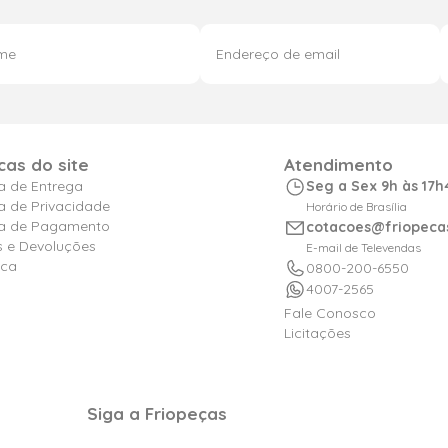
icas do site
Atendimento
ca de Entrega
Seg a Sex 9h às 17h
ca de Privacidade
Horário de Brasília
ica de Pagamento
cotacoes@friopeca
s e Devoluções
E-mail de Televendas
ica
0800-200-6550
4007-2565
Fale Conosco
Licitações
Siga a Friopeças