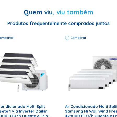
aúde. O produto filtra e mantém o ar em temperatura e umidade agr
Quem viu,
viu também
el. É importante lembrar que a limpeza constante dos filtros é f
 obstruída;
Produtos frequentemente comprados juntos
panhada por profissionais habilitados.
omparar
Comparar
ADICIONAR AO CARRINHO
ADICIONAR AO CARRINHO
Condicionado Multi Split
Ar Condicionado Multi Spli
ete 1 Via Inverter Daikin
Samsung Hi Wall Wind Fre
000 BTU/h Quente e Frio
4x9000 BTU/h Quente e Fr