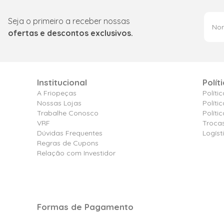
Seja o primeiro a receber nossas
ofertas e descontos exclusivos.
Institucional
Polít
A Friopeças
Políti
Nossas Lojas
Políti
Trabalhe Conosco
Polít
VRF
Troca
Dúvidas Frequentes
Logíst
Regras de Cupons
Relação com Investidor
Formas de Pagamento