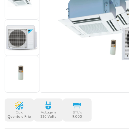
Ciclo
Voltagem
BTU's
Quente e Frio
220 Volts
9.000