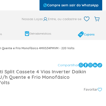
Compre sem sair do WhatsApp
Nossas Lojas
Entre, ou cadastre-se
Eletrodomésticos
as
Cupons
U/h Quente e Frio Monofásico 4MXS34PMVM - 220 Volts
Compartilhar
i Split Cassete 4 Vias Inverter Daikin
U/h Quente e Frio Monofásico
olts
Favoritar