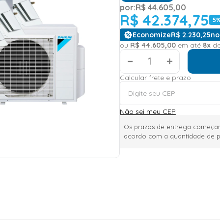
por:
R$
44
.
605
,
00
R$
42
.
374
,
75
5
%
Economize
R$
2
.
230
,
25
no
ou
R$
44
.
605
,
00
em até
8
x
d
＋
Calcular frete e prazo
Não sei meu CEP
Os prazos de entrega começam
acordo com a quantidade de p