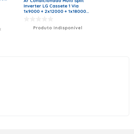
Ar Condicionado Multi Split
lts
Inverter LG Cassete 1 Via
1x9000 + 2x12000 + 1x18000
BTU/h Quente e Frio
Monofásico
A4UW30GFA2.AWGZBRZ – 220
Produto Indisponível
X
Volts