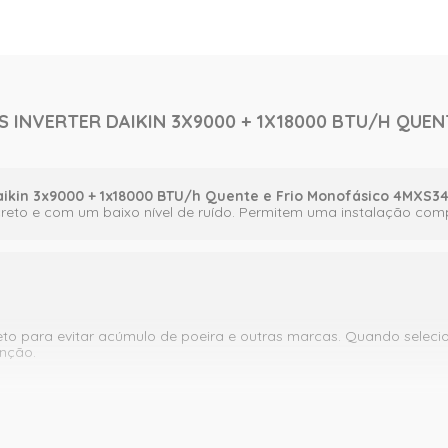
AS INVERTER DAIKIN 3X9000 + 1X18000 BTU/H QUE
 Daikin 3x9000 + 1x18000 BTU/h Quente e Frio Monofásico 4MXS3
reto e com um baixo nível de ruído. Permitem uma instalação com
eto para evitar acúmulo de poeira e outras marcas. Quando selecion
enção.