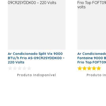
Especificação
Tipo de Conexão
Infra-Red
Controller
Quantidade de caixas de
2
embalagem
Ar Condicionado Split Vix 9000
Ar Condicionado 
BTU/h Frio AS-09CR2SYDDK00 –
Fontaine 9000 
220 Volts
Frio Top FOFT0
volts
Produto Indisponível
Produto I