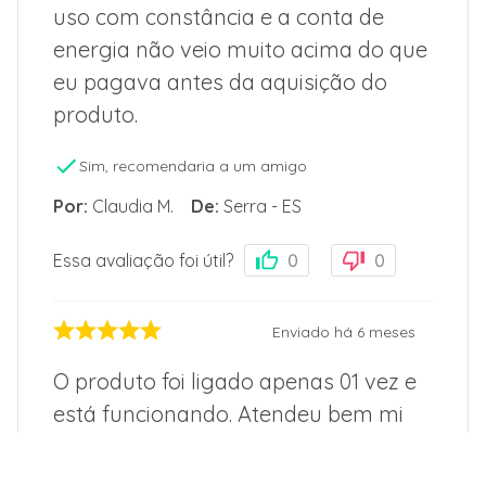
uso com constância e a conta de
energia não veio muito acima do que
eu pagava antes da aquisição do
produto.
Sim, recomendaria a um amigo
Por
:
Claudia M.
De
:
Serra - ES
Essa avaliação foi útil?
0
0
Enviado há
6 meses
O produto foi ligado apenas 01 vez e
está funcionando. Atendeu bem mi
has necessidades. Após mais tempo
de uso, poderei avaliar melhor.