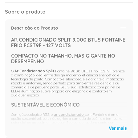
Sobre o produto
Descrição do Produto
AR CONDICIONADO SPLIT 9.000 BTUS FONTAINE
FRIO FCST9F - 127 VOLTS
COMPACTO NO TAMANHO, MAS GIGANTE NO
DESEMPENHO
O
Ar Condicionado Split
Fontaine 9000 BTUs Frio FCST9F oferece
a combinação ideal entre design moderno, eficiência energética e
tecnologia de ponta. Compacto e silencioso, ele garante climatização
rápida e uniforme, sendo perfeito para ambientes residenciais ou
comerciais de pequeno porte. Seu visual sofisticado com painel de
LED e iluminação suave proporciona elegância e conforto em
qualquer espaço.
SUSTENTÁVEL E ECONÔMICO
Com gás ecológico R32, o
ar condicionado
split Fontaine é uma
opção sustentável, pois não agride a camada de ozônio e tem baixo
potencial de aquecimento global. Sua condensadora conta com
sistema Top Discharge e grade superior, que aumentam a ventilação
Ver mais
e a dissipação de calor, assegurando maior desempenho e
durabilidade ao aparelho.