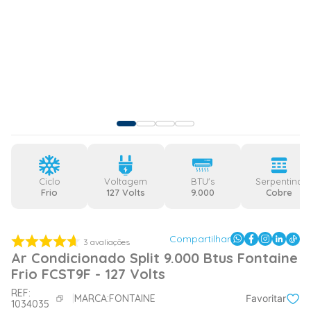
Ciclo
Voltagem
BTU's
Serpentina
Frio
127 Volts
9.000
Cobre
Compartilhar
3
avaliações
Ar Condicionado Split 9.000 Btus Fontaine
Frio FCST9F - 127 Volts
REF:
MARCA:
FONTAINE
Favoritar
1034035