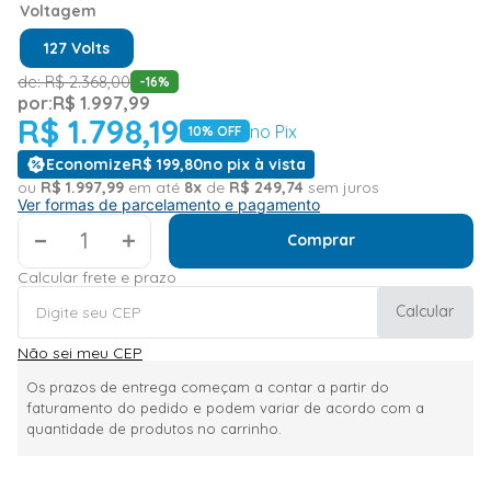
Voltagem
127 Volts
de:
R$
2
.
368
,
00
-
16
%
por:
R$
1
.
997
,
99
R$
1
.
798
,
19
no Pix
10
% OFF
Economize
R$
199
,
80
no pix à vista
ou
R$
1
.
997
,
99
em até
8
x
de
R$
249
,
74
sem juros
Ver formas de parcelamento e pagamento
＋
Comprar
Calcular frete e prazo
Calcular
Não sei meu CEP
Os prazos de entrega começam a contar a partir do
faturamento do pedido e podem variar de acordo com a
quantidade de produtos no carrinho.