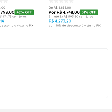
ASKA24KPBA-Z - 220 Volts
8
,
00
R$
6
.
898
,
00
.
798
,
00
R$
4
.
748
,
00
42%
OFF
31%
OFF
$
474
,
75
sem juros
Em até
8
x
R$
593
,
50
sem juros
,
14
R$
4
.
273
,
20
desconto à vista no PIX
com
10
% de desconto à vista no PIX