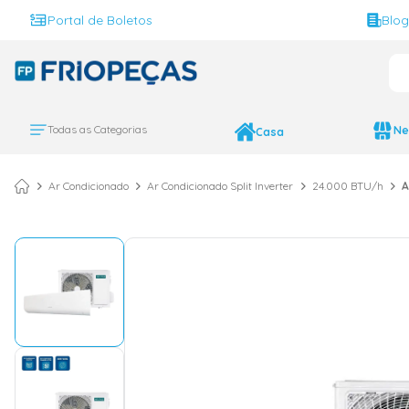
Portal de Boletos
Blo
O 
TERMOS MAIS BUS
ar condicionado 
1
º
Todas as Categorias
Ne
Casa
ar condicionado 
2
º
ar condicionado
3
º
Ar Condicionado
Ar Condicionado Split Inverter
24.000 BTU/h
A
ar condicionado 
4
º
geladeira
5
º
743
6
º
daikin
7
º
vix
8
º
bebedouro
9
º
midea
10
º