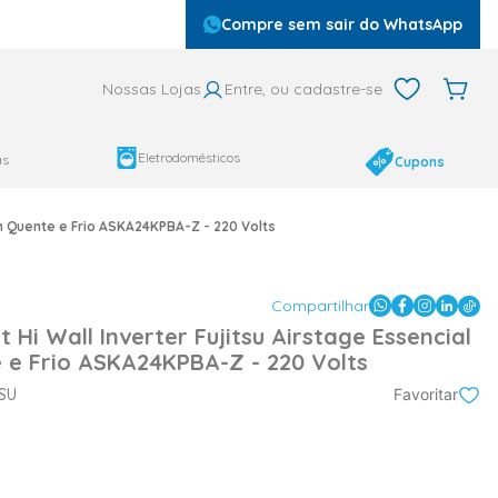
Compre sem sair do WhatsApp
Nossas Lojas
Entre, ou cadastre-se
Eletrodomésticos
as
Cupons
/h Quente e Frio ASKA24KPBA-Z - 220 Volts
Compartilhar
 Hi Wall Inverter Fujitsu Airstage Essencial
e Frio ASKA24KPBA-Z - 220 Volts
SU
Favoritar