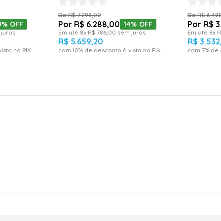
R$
7
.
298
,
00
R$
6
.
49
R$
6
.
288
,
00
R$
3
9%
OFF
14%
OFF
juros
Em até
8
x
R$
786
,
00
sem juros
Em até
8
x
R
R$
5
.
659
,
20
R$
3
.
532
ista no PIX
com
10
% de desconto à vista no PIX
com
7
% de 