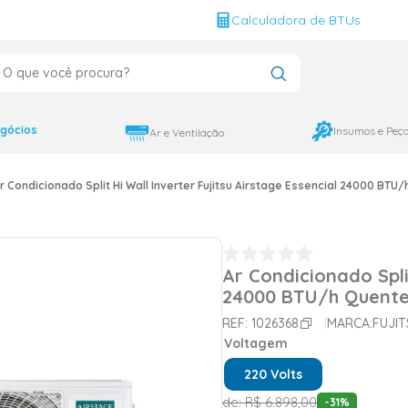
g
Calculadora de BTUs
que você procura?
CADOS
12000
gócios
Insumos e Peç
Ar e Ventilação
9000
r Condicionado Split Hi Wall Inverter Fujitsu Airstage Essencial 24000 BTU
18000
Ar Condicionado Split
24000 BTU/h Quente 
REF:
1026368
MARCA:
FUJIT
Voltagem
220 Volts
de:
R$
6
.
898
,
00
-
31
%