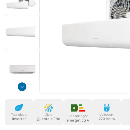
A
Tecnologia
Ciclo
Voltagem
Classificação
Inverter
Quente e Frio
220 Volts
energética A