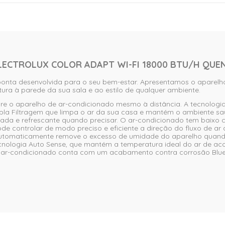
ECTROLUX COLOR ADAPT WI-FI 18000 BTU/H QUENT
ponta desenvolvida para o seu bem-estar. Apresentamos o aparelh
tura à parede da sua sala e ao estilo de qualquer ambiente.
bre o aparelho de ar-condicionado mesmo à distância. A tecnologia i
a Filtragem que limpa o ar da sua casa e mantém o ambiente saudá
jada e refrescante quando precisar. O ar-condicionado tem baixo 
 controlar de modo preciso e eficiente a direção do fluxo de ar 
 automaticamente remove o excesso de umidade do aparelho quand
ecnologia Auto Sense, que mantém a temperatura ideal do ar de ac
r-condicionado conta com um acabamento contra corrosão BlueT