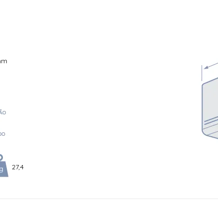
vaporadora: YI09R Código do Modelo Condensadora: YI09R Marca: Ele
20 Volts| Garantia Compressor: 10 anos| Garantia Outras Peças:
 Dimensão condensadora c/ embalagem (AxLxC): 0,6x0,476x0,476
6x0,853 Dimensão evaporadora c/ embalagem (AxLxC):0,916x0,273x
mm
27,4