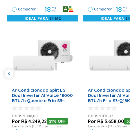
Especificação
É importante lembrar que a instalação deve sempre ser acom
18
18
Comparar
Comparar
Tipo de Conexão
Infra-Red Controller
IDEAL PARA
24 M2
IDEAL PARA
2
Garantia
36
ADICIONAR AO CARRINHO
ADICIONAR AO CA
Ar Condicionado Split LG
Ar Condicionado Sp
Dual Inverter AI Voice 18000
Dual Inverter AI Vo
BTU/h Quente e Frio S3-
BTU/h Frio S3-Q18K
W18KL31C - 220 Volts
220 Volts
R$
5
.
348
,
00
R$
5
.
430
,
46
R$
4
.
249
,
22
R$
3
.
658
,
00
21%
OFF
3
Em até
8
x
R$
531
,
15
sem juros
Em até
8
x
R$
457
,
25
sem 