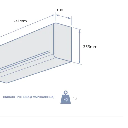
mm
ctrolux| Cor: Branco| Gás refrigerante: R32| Potência:
 3 anos| Dimensão condensadora s/ embalagem (AxLxC):
241
mm
 Dimensão evaporadora s/ embalagem
0,376
353
mm
13