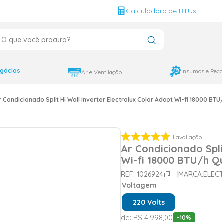
g
Calculadora de BTUs
que você procura?
CADOS
12000
gócios
Insumos e Peç
Ar e Ventilação
9000
r Condicionado Split Hi Wall Inverter Electrolux Color Adapt Wi-fi 18000 BTU
18000
1
avaliação
Ar Condicionado Spli
Wi-fi 18000 BTU/h Qu
REF:
1026924
MARCA:
ELEC
Voltagem
220 Volts
de:
R$
4
.
998
,
00
-
10
%