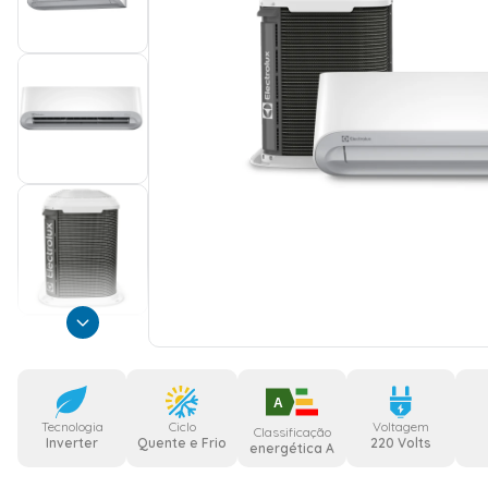
A
Tecnologia
Ciclo
Voltagem
Classificação
Inverter
Quente e Frio
220 Volts
energética A