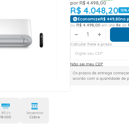
por:
R$
4
.
498
,
00
R$
4
.
048
,
20
10
% 
Economize
R$
449
,
80
no p
ou
R$
4
.
498
,
00
em até
8
x
de
＋
Calcular frete e prazo
Não sei meu CEP
Os prazos de entrega começam
acordo com a quantidade de p
BTU's
Serpentina
18.000
Cobre