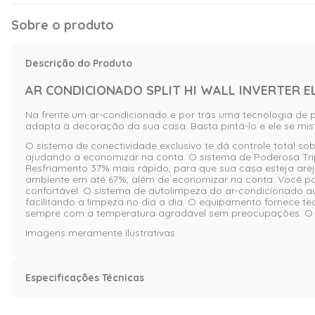
Sobre o produto
Descrição do Produto
AR CONDICIONADO SPLIT HI WALL INVERTER EL
Na frente um ar-condicionado e por trás uma tecnologia de 
adapta à decoração da sua casa. Basta pintá-lo e ele se mis
O sistema de conectividade exclusivo te dá controle total so
ajudando a economizar na conta. O sistema de Poderosa Tripl
Resfriamento 37% mais rápido, para que sua casa esteja are
ambiente em até 67%, além de economizar na conta. Você pode
confortável. O sistema de autolimpeza do ar-condicionado
facilitando a limpeza no dia a dia. O equipamento fornece t
sempre com a temperatura agradável sem preocupações. O a
Imagens meramente ilustrativas.
Especificações Técnicas
Características