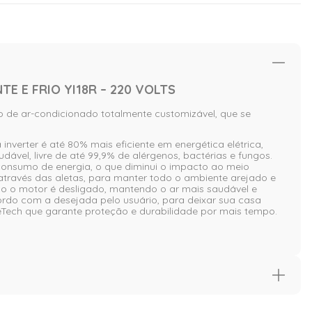
E E FRIO YI18R – 220 VOLTS
o de ar-condicionado totalmente customizável, que se
nverter é até 80% mais eficiente em energética elétrica,
vel, livre de até 99,9% de alérgenos, bactérias e fungos.
consumo de energia, o que diminui o impacto ao meio
através das aletas, para manter todo o ambiente arejado e
o o motor é desligado, mantendo o ar mais saudável e
ordo com a desejada pelo usuário, para deixar sua casa
ech que garante proteção e durabilidade por mais tempo.