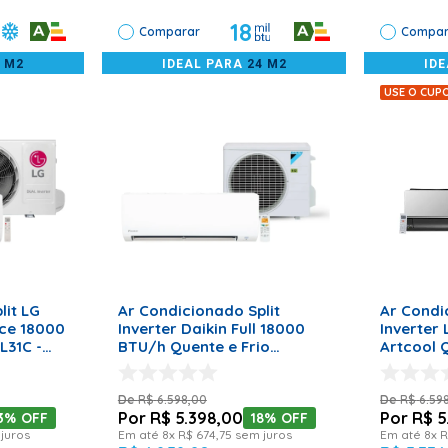
panhada por profissionais habilitados.
18
Comparar
Compar
4 M2
IDEAL PARA
24 M2
ID
USE O CUP
RRINHO
ADICIONAR AO CARRINHO
ADICI
lit LG
Ar Condicionado Split
Ar Condi
ice 18000
Inverter Daikin Full 18000
Inverter
L31C -
BTU/h Quente e Frio
Artcool Q
FTHC18T5VL - 220 Volts
W18KLR7A
R$
6
.
598
,
00
R$
6
.
59
R$
5
.
398
,
00
R$
5
3%
OFF
18%
OFF
juros
Em até
8
x
R$
674
,
75
sem juros
Em até
8
x
R