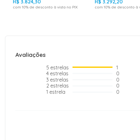
R$
3
.
824
,
30
R$
3
.
292
,
20
com
10
% de desconto à vista no PIX
com
10
% de desconto à v
Avaliações
5
estrelas
1
4
estrelas
0
3
estrelas
0
2
estrelas
0
1
estrela
0