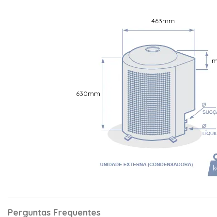
Capacidade (BTU/h)
18.000 BTU
463
mm
Especificações Técnicas
Código do Modelo E
479 W| Voltagem: 2
0,551x0,446x0,446
(AxLxC):0,289x0,2
Voltagem
220 Volts
Classificação Energética
A
630
mm
Ciclo
Quente e Frio
Ideal até (m²)
24 M2
Modelo Ar Condicionado
Electrolux Inverter
Código Modelo Evaporadora
YI18R
Código Modelo Condensadora
YE18R
Cor da Evaporadora
Branco
Tipo de Condensadora
Vertical
Tecnologia Inverter
Sim
Perguntas Frequentes