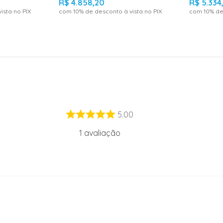
R$
4
.
858
,
20
R$
5
.
334
ista no PIX
com
10
% de desconto à vista no PIX
com
10
% de
5.00
1
avaliação