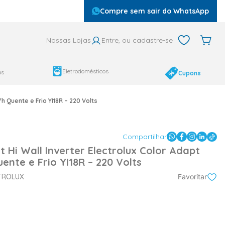
Compre sem sair do WhatsApp
Nossas Lojas
Entre, ou cadastre-se
Eletrodomésticos
as
Cupons
/h Quente e Frio YI18R – 220 Volts
Compartilhar
t Hi Wall Inverter Electrolux Color Adapt
ente e Frio YI18R – 220 Volts
TROLUX
Favoritar