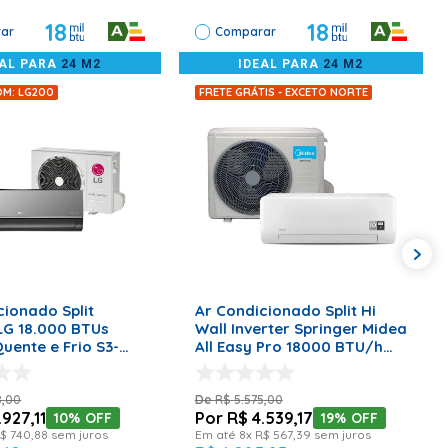
18
18
ar
Comparar
EAL PARA
24 M2
IDEAL PARA
24 M2
OM: LG200
FRETE GRÁTIS - EXCETO NORTE
ONAR AO CARRINHO
ADICIONAR AO CARRINHO
cionado Split
Ar Condicionado Split Hi
 LG 18.000 BTUs
Wall Inverter Springer Midea
uente e Frio S3-
All Easy Pro 18000 BTU/h
 – 220 Volts
Quente e Frio 42AEVQA18M5
- 220 Volts
8
,
00
R$
5
.
575
,
00
.
927
,
11
R$
4
.
539
,
17
10%
OFF
19%
OFF
$
740
,
88
sem juros
Em até
8
x
R$
567
,
39
sem juros