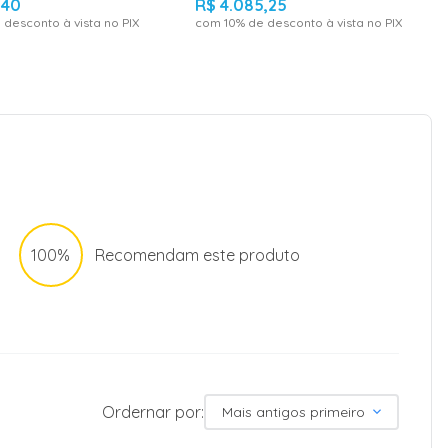
,
40
R$
4
.
085
,
25
 desconto à vista no PIX
com
10
% de desconto à vista no PIX
100%
Recomendam este produto
Ordernar por:
Mais antigos primeiro