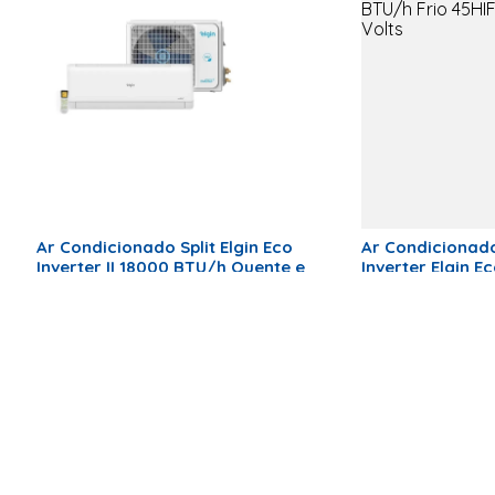
Tipo de Conexão
Infra-Red
Controller
Garantia
12
Ar Condicionado Split Elgin Eco
Ar Condicionado 
Inverter II 18000 BTU/h Quente e
Inverter Elgin 
Frio Monofásico 45HJQI18C2WC
BTU/h Frio 45HI
– 220 Volts
Volts
Produto Indisponível
Produto I