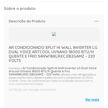
Sobre o produto
Descrição do Produto
AR CONDICIONADO SPLIT HI WALL INVERTER LG
DUAL VOICE ARTCOOL UVNANO 18000 BTU/H
QUENTE E FRIO S4NW18KLRXC.EB2GAMZ - 220
VOLTS
Conheça o
Ar Condicionado Split Hi Wall Inverter LG Dual Voice
Artcool UVnano 18000 BTU/h Quente e Frio
S4NW18KLRXC.EB2GAMZ - 220 Volts
oferece uma refrigeração e
aquecimento mais rápido e poderoso com o compressor LG DUAL
Inverter. Sinta-se confortável em todas as estações do ano com a
mais avançada tecnologia.
LG ThinQ com Google Assistente:
Monitore e controle seu LG DUAL Inverter de forma remota, a
qualquer hora e de qualquer lugar, através de comandos de voz com
Ver mais
aplicativo LG ThinQ com Google Assistente