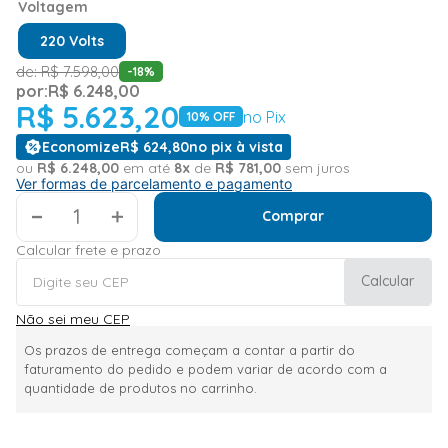
Voltagem
220 Volts
de:
R$
7
.
598
,
00
-
18
%
por:
R$
6
.
248
,
00
R$
5
.
623
,
20
no Pix
10
% OFF
Economize
R$
624
,
80
no pix à vista
ou
R$
6
.
248
,
00
em até
8
x
de
R$
781
,
00
sem juros
Ver formas de parcelamento e pagamento
＋
Comprar
Calcular frete e prazo
Calcular
Não sei meu CEP
Os prazos de entrega começam a contar a partir do
faturamento do pedido e podem variar de acordo com a
quantidade de produtos no carrinho.