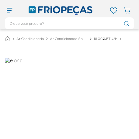
O que você procura?
TERMOS MAIS BUSCADOS
Ar Condicionado
Ar Condicionado Split Inverter
18.000 BTU/h
ar condicionado 12000
1
º
ar condicionado 9000
2
º
ar condicionado
3
º
ar condicionado 18000
4
º
geladeira
5
º
vix
6
º
daikin
7
º
midea
8
º
bebedouro
9
º
tubo cobre
10
º