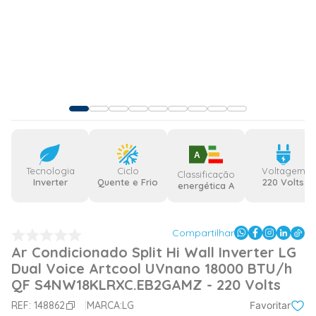
A
Tecnologia
Ciclo
Voltagem
Classificação
Inverter
Quente e Frio
220 Volts
energética A
Compartilhar
Ar Condicionado Split Hi Wall Inverter LG
Dual Voice Artcool UVnano 18000 BTU/h
QF S4NW18KLRXC.EB2GAMZ - 220 Volts
REF:
148862
MARCA:
LG
Favoritar