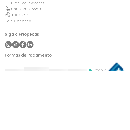
E-mail de Televendas
0800-200-6550
4007-2565
Fale Conosco
Siga a Friopeças
Formas de Pagamento
Razão Social: Friovix Comércio de Refrigeração Ltda CNPJ: 09.316.105/0001-
29 .Todos os direitos reservados © 2024. Preços e condições exclusivos para
friopecas.com.br