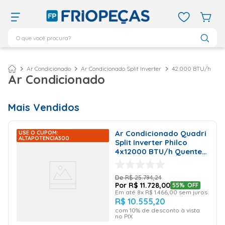
O que você procura?
TERMOS MAIS BUSCADOS
ar condicionado 12000
1
º
Ar Condicionado
Ar Condicionado Split Inverter
42.000 BTU/h
Ar Condicionado
ar condicionado 9000
2
º
ar condicionado
3
º
Mais Vendidos
ar condicionado 18000
4
º
geladeira
5
º
Ar Condicionado Quadri
USE O CUPOM:
ALTAPOTENCIA300
Split Inverter Philco
vix
6
º
4x12000 BTU/h Quente e
Frio PAC42QV - 220 Volts
daikin
7
º
R$
25
.
794
,
24
midea
8
º
R$
11
.
728
,
00
55%
OFF
Em até
8
x
R$
1
.
466
,
00
sem juros
bebedouro
9
º
R$
10
.
555
,
20
com
10
% de desconto à vista
tubo cobre
10
º
no PIX