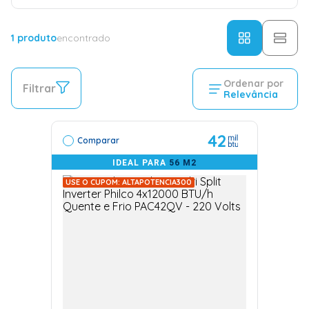
1
produto
encontrado
Ordenar por
Filtrar
Relevância
42
Comparar
IDEAL PARA
56 M2
USE O CUPOM: ALTAPOTENCIA300