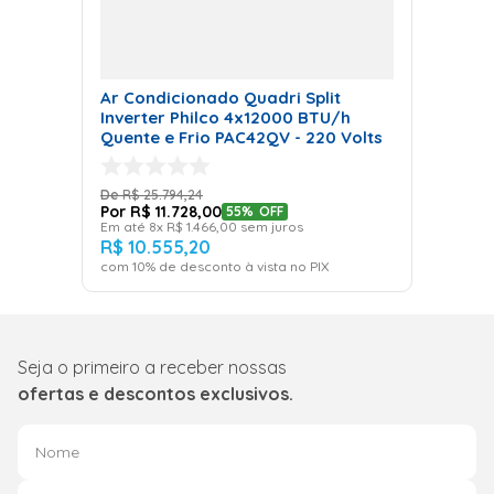
Ar Condicionado Quadri Split
Inverter Philco 4x12000 BTU/h
Quente e Frio PAC42QV - 220 Volts
R$
25
.
794
,
24
R$
11
.
728
,
00
55%
OFF
Em até
8
x
R$
1
.
466
,
00
sem juros
R$
10
.
555
,
20
com
10
% de desconto à vista no PIX
Seja o primeiro a receber nossas
ofertas e descontos exclusivos.