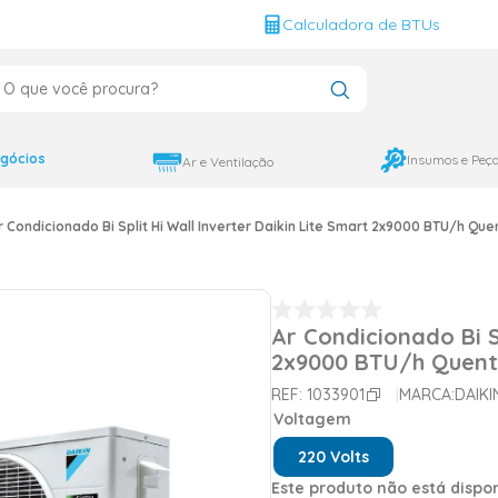
g
Calculadora de BTUs
que você procura?
CADOS
12000
gócios
Insumos e Peç
Ar e Ventilação
9000
r Condicionado Bi Split Hi Wall Inverter Daikin Lite Smart 2x9000 BTU/h Qu
18000
Ar Condicionado Bi Sp
2x9000 BTU/h Quent
REF:
1033901
MARCA:
DAIKI
Voltagem
220 Volts
Este produto não está disp