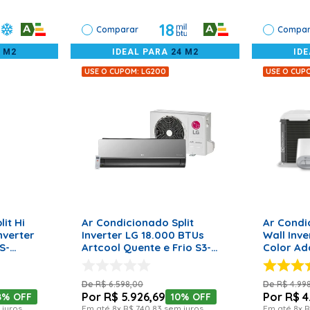
panhada por profissionais habilitados.
18
Comparar
Compar
4 M2
IDEAL PARA
24 M2
ID
USE O CUPOM: LG200
USE O CUP
RRINHO
ADICIONAR AO CARRINHO
ADICI
it Hi
Ar Condicionado Split
Ar Condi
nverter
Inverter LG 18.000 BTUs
Wall Inve
S-
Artcool Quente e Frio S3-
Color Ad
20 Volts
W18KLR7A – 220 Volts
BTU/h Qu
220 Volt
R$
6
.
598
,
00
R$
4
.
99
R$
5
.
926
,
69
R$
4
8%
OFF
10%
OFF
juros
Em até
8
x
R$
740
,
83
sem juros
Em até
8
x
R