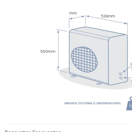
Características
Capacidade (BTU/h)
18.000 BTU
mm
326
mm
Voltagem
220 Volts
Classificação Energética
A
Ciclo
Quente e Frio
Ideal até (m²)
24 M2
550
mm
Modelo Ar Condicionado
Daikin Lite Smart
Código Modelo Evaporadora
CTXC09RMVM
Código Modelo Condensadora
2MXC18RMVM
Cor da Evaporadora
Branco
Tipo de Condensadora
Horizontal
Tecnologia Inverter
Sim
Indicador de Temperatura na
Sim
Evaporadora
Controle Remoto
Sim