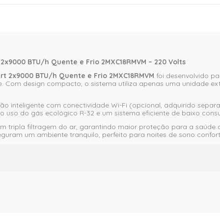
art 2x9000 BTU/h Quente e Frio 2MXC18RMVM – 220 Volts
Smart 2x9000 BTU/h Quente e Frio 2MXC18RMVM
foi desenvolvido pa
. Com design compacto, o sistema utiliza apenas uma unidade ex
ção inteligente com conectividade Wi-Fi (opcional, adquirido sep
o uso do gás ecológico R-32 e um sistema eficiente de baixo cons
om tripla filtragem do ar, garantindo maior proteção para a saúde 
eguram um ambiente tranquilo, perfeito para noites de sono confort