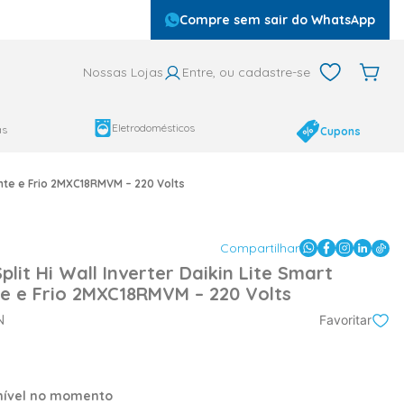
Compre sem sair do WhatsApp
Nossas Lojas
Entre, ou cadastre-se
Eletrodomésticos
as
Cupons
ente e Frio 2MXC18RMVM – 220 Volts
Compartilhar
lit Hi Wall Inverter Daikin Lite Smart
e e Frio 2MXC18RMVM – 220 Volts
N
Favoritar
onível no momento