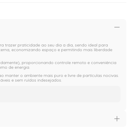
ra trazer praticidade ao seu dia a dia, sendo ideal para
terna, economizando espaço e permitindo mais liberdade
aradamente), proporcionando controle remoto e conveniência
umo de energia.
ao manter o ambiente mais puro e livre de partículas nocivas.
áveis e sem ruídos indesejados.