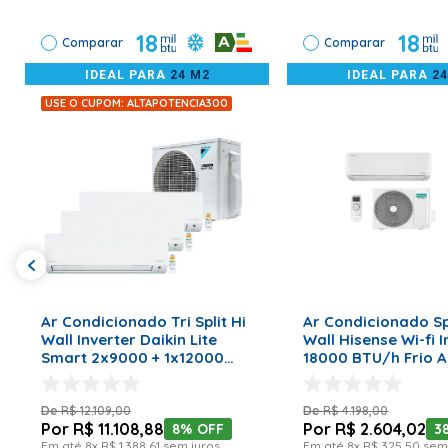
Tipo de Conexão
Infra-Red Controller
É importante lembrar que a instalação deve sempre ser acom
18
18
Garantia
Comparar
Comparar
60
IDEAL PARA
24 M2
IDEAL PARA
2
USE O CUPOM: ALTAPOTENCIA300
ADICIONAR AO CARRINHO
ADICIONAR AO CA
Ar Condicionado Tri Split Hi
Ar Condicionado Spl
Wall Inverter Daikin Lite
Wall Hisense Wi-fi I
Smart 2x9000 + 1x12000
18000 BTU/h Frio A
BTU/h Frio 3MKC18S5VL –
18TW2RMATT02E – 2
220 Volts
R$
12
.
109
,
00
R$
4
.
198
,
00
R$
11
.
108
,
88
R$
2
.
604
,
02
8%
OFF
3
Em até
8
x
R$
1
.
388
,
61
sem juros
Em até
8
x
R$
325
,
50
sem 