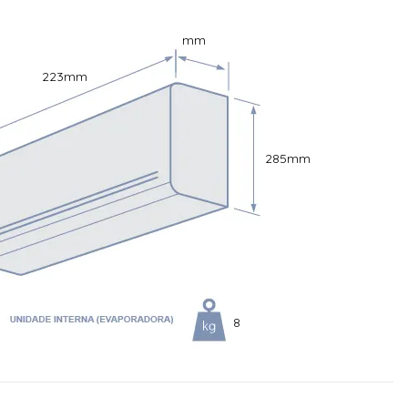
mm
223
mm
285
mm
8