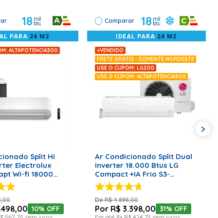
18
18
ar
Comparar
EAL PARA
24 M2
IDEAL PARA
24 M2
OM: ALTAPOTENCIA300
+VENDIDO
FRETE GRÁTIS - SOMENTE NORDESTE
USE O CUPOM: LG200
USE O CUPOM: ALTAPOTENCIA300
ONAR AO CARRINHO
ADICIONAR AO CARRINHO
cionado Split Hi
Ar Condicionado Split Dual
rter Electrolux
Inverter 18.000 Btus LG
apt Wi-fi 18000
Compact +IA Frio S3-
ente e Frio YI18R –
NQ18KLQAL - 220 Volts
s
8
,
00
R$
4
.
898
,
00
.
498
,
00
R$
3
.
398
,
00
10%
OFF
31%
OFF
$
562
,
25
sem juros
Em até
8
x
R$
424
,
75
sem juros