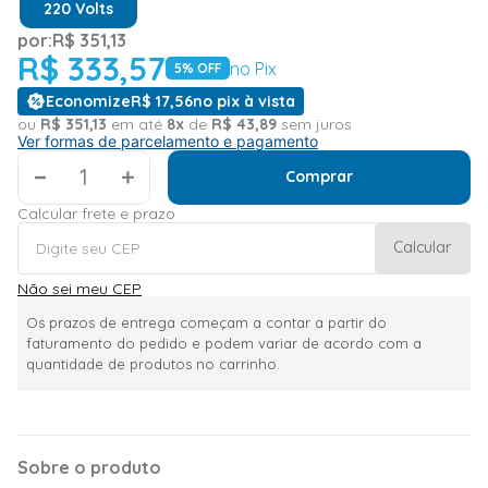
220 Volts
por:
R$
351
,
13
R$
333
,
57
no Pix
5
% OFF
Economize
R$
17
,
56
no pix à vista
ou
R$
351
,
13
em até
8
x
de
R$
43
,
89
sem juros
Ver formas de parcelamento e pagamento
＋
Comprar
Calcular frete e prazo
Calcular
Não sei meu CEP
Os prazos de entrega começam a contar a partir do
faturamento do pedido e podem variar de acordo com a
quantidade de produtos no carrinho.
Sobre o produto