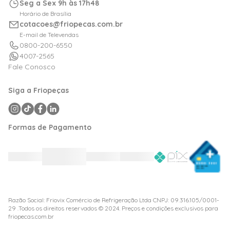
Seg a Sex 9h às 17h48
Calculadora de BTUs
Horário de Brasília
Portal de Boletos
cotacoes@friopecas.com.br
Orçamentos
E-mail de Televendas
0800-200-6550
4007-2565
Fale Conosco
Siga a Friopeças
Formas de Pagamento
Razão Social: Friovix Comércio de Refrigeração Ltda CNPJ: 09.316.105/0001-
29 .Todos os direitos reservados © 2024. Preços e condições exclusivos para
friopecas.com.br