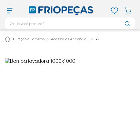
O que você procura?
TERMOS MAIS BUSCADOS
Peças e Serviços
Acessórios Ar Condicionado
Bomba Lavadora Split Vix 5 Litros/min Verde YL-7103 - 220 Volts
ar condicionado 12000
1
º
ar condicionado 9000
2
º
ar condicionado
3
º
ar condicionado 18000
4
º
geladeira
5
º
743
6
º
daikin
7
º
vix
8
º
bebedouro
9
º
midea
10
º