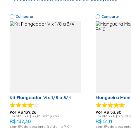
Modelo
YL-7103
Informações Técnicas
Código de
Comparar
fábrica: YL-
Comparar
7103
Código do
modelo: YL-
7103
Tensão
elétrica:
220V 60Hz
Potência:
800W 220V
60Hz 800W
5.2L/min
1000psi
Garantia: 6
Meses
Cor
Verde
Kit Flangeador Vix 1/8 a 3/4
Mangueira Mani
Código de Fábrica
YL-7103
Marca
Vix
R$
139
,
26
R$
53
,
80
Em até
5
x
R$
27
,
85
sem juros
Em até
2
x
R$
26
,
90
s
R$
132
,
30
R$
51
,
11
com
5
% de desconto à vista no PIX
com
5
% de desconto 