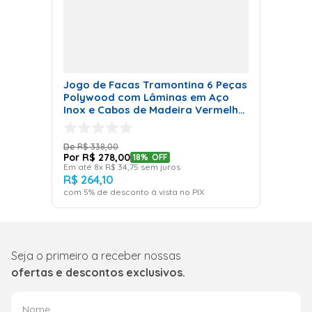
Jogo de Facas Tramontina 6 Peças
Polywood com Lâminas em Aço
Inox e Cabos de Madeira Vermelho
com Suporte de Madeira
R$
338
,
00
R$
278
,
00
18%
OFF
Em até
8
x
R$
34
,
75
sem juros
R$
264
,
10
com
5
% de desconto à vista no PIX
Seja o primeiro a receber nossas
ofertas e descontos exclusivos.