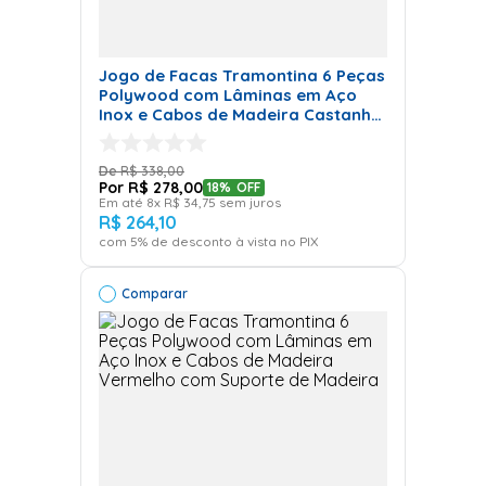
Jogo de Facas Tramontina 6 Peças
Polywood com Lâminas em Aço
Inox e Cabos de Madeira Castanho
com Suporte de Madeira
R$
338
,
00
R$
278
,
00
18%
OFF
Em até
8
x
R$
34
,
75
sem juros
R$
264
,
10
com
5
% de desconto à vista no PIX
Comparar