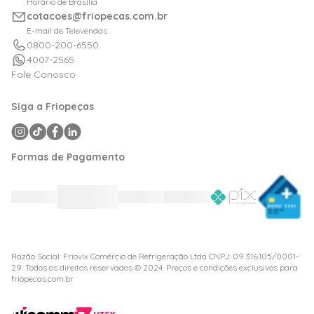
Horário de Brasília
Portal de Boletos
cotacoes@friopecas.com.br
Orçamentos
E-mail de Televendas
0800-200-6550
4007-2565
Fale Conosco
Siga a Friopeças
Formas de Pagamento
Razão Social: Friovix Comércio de Refrigeração Ltda CNPJ: 09.316.105/0001-
29 .Todos os direitos reservados © 2024. Preços e condições exclusivos para
friopecas.com.br