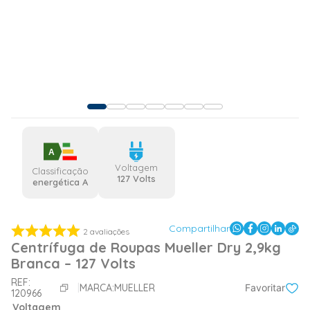
A
Voltagem
Classificação
127 Volts
energética A
Compartilhar
2
avaliações
Centrífuga de Roupas Mueller Dry 2,9kg
Branca – 127 Volts
REF:
MARCA:
MUELLER
Favoritar
120966
Voltagem