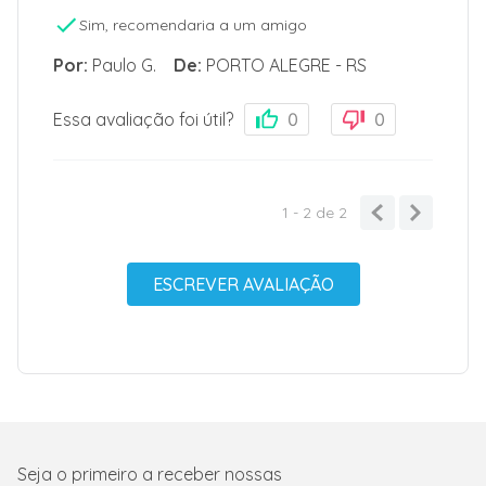
Sim, recomendaria a um amigo
Por
:
Paulo G.
De
:
PORTO ALEGRE - RS
Essa avaliação foi útil?
0
0
1 - 2
de
2
ESCREVER AVALIAÇÃO
Seja o primeiro a receber nossas