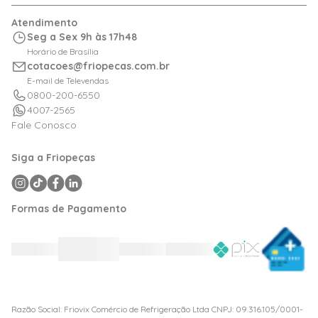
Relação com Investidor
Trocas e Devoluções
Minha Conta
Atendimento
Logística
Meus Pedidos
Seg a Sex 9h às 17h48
Calculadora de BTUs
Horário de Brasília
Portal de Boletos
cotacoes@friopecas.com.br
Orçamentos
E-mail de Televendas
0800-200-6550
4007-2565
Fale Conosco
Siga a Friopeças
Formas de Pagamento
Razão Social: Friovix Comércio de Refrigeração Ltda CNPJ: 09.316.105/0001-