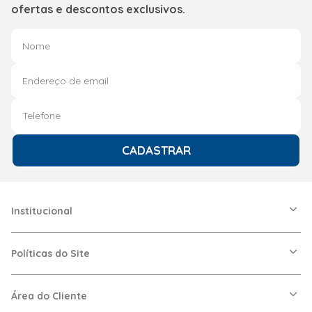
ofertas e descontos exclusivos.
CADASTRAR
Institucional
A Friopeças
Nossas Lojas
Políticas do Site
Trabalhe Conosco
VRF
Política de Entrega
Dúvidas Frequentes
Política de Privacidade
Área do Cliente
Regras de Cupons
Política de Pagamento