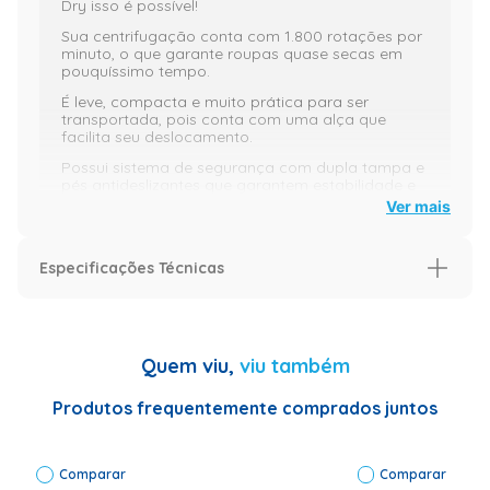
Dry isso é possível!
Sua centrifugação conta com 1.800 rotações por
minuto, o que garante roupas quase secas em
pouquíssimo tempo.
É leve, compacta e muito prática para ser
transportada, pois conta com uma alça que
facilita seu deslocamento.
Possui sistema de segurança com dupla tampa e
pés antideslizantes que garantem estabilidade e
maior vida útil ao produto.
Ver mais
Seu encaixe especial para recipientes permite o
reaproveitamento total da água para você lavar
Especificações Técnicas
tapetes ou o próprio chão da lavanderia. Isso sim
é uma solução inteligente!
Especificação
Garantia (Meses)
12
Exclusiva alça para transporte
Quem viu,
viu também
Especificações Técnicas
Capacidade
(Kg): 2,9Kg
Produtos frequentemente comprados juntos
A Centrífuga Dry é leve e compacta e possui a
Capacidade
exclusiva alça para transporte que permite
roupa
deslocar o produto com apenas uma mão. Assim
molhada (Kg):
você pode deslocá-la tranquilamente de lugar,
Comparar
8,7Kg Cor:
Comparar
facilitando a limpeza e economizando espaço em