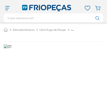
O que você procura?
TERMOS MAIS BUSCADOS
Eletrodomésticos
Centrífuga de Roupa
Centrífuga de Roupas Mueller Dry 2,9kg Branca – 127 Volts
ar condicionado 12000
1
º
ar condicionado 9000
2
º
ar condicionado
3
º
ar condicionado 18000
4
º
geladeira
5
º
daikin
6
º
vix
7
º
midea
8
º
743
9
º
bebedouro
10
º