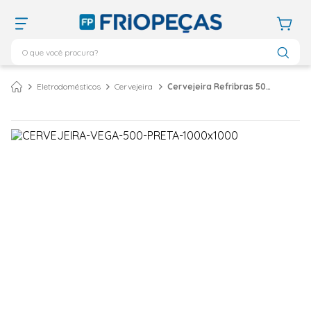
O que você procura?
TERMOS MAIS BUSCADOS
Eletrodomésticos
Cervejeira
Cervejeira Refribras 500 Litros Porta de Vidro Preta Vega C500P1 - 127 Volts
ar condicionado 12000
1
º
ar condicionado 9000
2
º
ar condicionado
3
º
ar condicionado 18000
4
º
geladeira
5
º
daikin
6
º
vix
7
º
743
8
º
bebedouro
9
º
midea
10
º