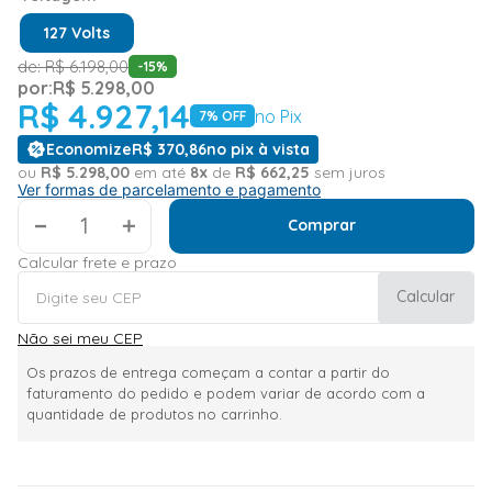
127 Volts
de:
R$
6
.
198
,
00
-
15
%
por:
R$
5
.
298
,
00
R$
4
.
927
,
14
no Pix
7
% OFF
Economize
R$
370
,
86
no pix à vista
ou
R$
5
.
298
,
00
em até
8
x
de
R$
662
,
25
sem juros
Ver formas de parcelamento e pagamento
＋
Comprar
Calcular frete e prazo
Calcular
Não sei meu CEP
Os prazos de entrega começam a contar a partir do
faturamento do pedido e podem variar de acordo com a
quantidade de produtos no carrinho.