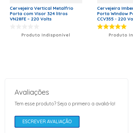
de bebidas --
Potência:
Cervejeira Vertical Metalfrio
Cervejeira Imber
372W --
Porta com Visor 324 litros
Porta Window P
Garantia: 12
VN28FE – 220 Volts
CCV355 - 220 Vo
meses
Marca
Refribras
Produto Indisponível
Produto I
Classificação Energética
A
Código de Fábrica
60010003
Voltagem (V)
127 Volts
Peso Líquido (kg)
92,5kg
Dimensões (A x L x P)
195 x 67 x
60 cm
Avaliações
Modelo
Vega
C500P1
Tem esse produto? Seja o primeiro a avaliá-lo!
Capacidade (L)
500 L
Tipo de Alimentação
Elétrica
ESCREVER AVALIAÇÃO