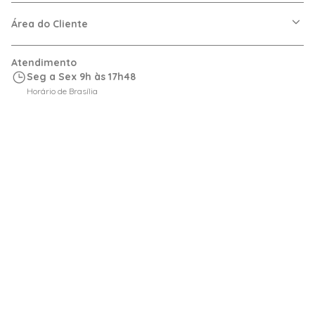
VRF
Política de Entrega
Dúvidas Frequentes
Política de Privacidade
Área do Cliente
Regras de Cupons
Política de Pagamento
Relação com Investidor
Trocas e Devoluções
Minha Conta
Atendimento
Logística
Meus Pedidos
Seg a Sex 9h às 17h48
Calculadora de BTUs
Horário de Brasília
Portal de Boletos
cotacoes@friopecas.com.br
Orçamentos
E-mail de Televendas
0800-200-6550
4007-2565
Fale Conosco
Siga a Friopeças
Formas de Pagamento