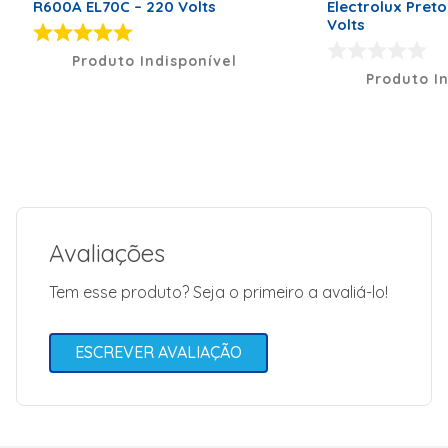
Garantia: 3
R600A EL70C – 220 Volts
Electrolux Preto
meses
Volts
Código de Fábrica
41043985
Produto Indisponível
Produto I
Avaliações
Tem esse produto? Seja o primeiro a avaliá-lo!
ESCREVER AVALIAÇÃO