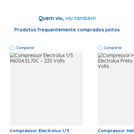
Características
Aplica-se em produtos da(s)
Electrolux
Quem viu,
viu também
marca(s)
Código de Fábrica
41043985
Produtos frequentemente comprados juntos
Garantia
3
Especificação
Comparar
Comparar
Voltagem (V)
220
Modelo do compressor
EGAS80
Informações Técnicas
Código de
Fábrica:
41043985 |
Cor: Preto |
Marca:
Electrolux |
Modelo:
EGAS80 | Gás
Refrigerante:
R134A |
Classificação
Energética: A
Compressor Electrolux 1/5
Compressor He