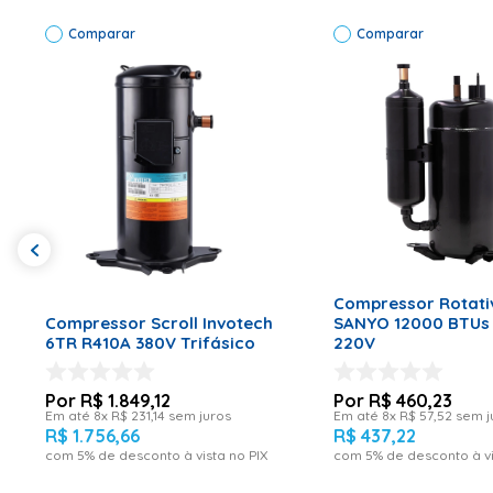
Garantia (meses)
6
Comparar
Comparar
Voltagem (V)
220
Informações Técnicas
Compressor Embrac
Código de Fábrica
W11133678
ADICIONAR AO CA
ADICIONAR AO CARRINHO
Compressor Rotati
Compressor Scroll Invotech
SANYO 12000 BTUs
6TR R410A 380V Trifásico
220V
R$
1
.
849
,
12
R$
460
,
23
Em até
8
x
R$
231
,
14
sem juros
Em até
8
x
R$
57
,
52
sem j
R$
1
.
756
,
66
R$
437
,
22
com
5
% de desconto à vista no PIX
com
5
% de desconto à vi