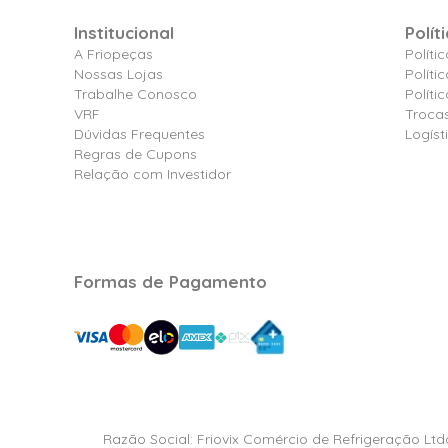
Institucional
Polít
A Friopeças
Políti
Nossas Lojas
Políti
Trabalhe Conosco
Polít
VRF
Troca
Dúvidas Frequentes
Logíst
Regras de Cupons
Relação com Investidor
Formas de Pagamento
Razão Social: Friovix Comércio de Refrigeração Ltd