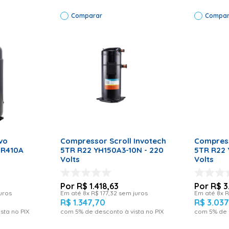
Comparar
Compar
o 1/6 R600A EM2T60CLP W11133678 - 220 Volts Aplica-se nos mod
RRINHO
ADICIONAR AO CARRINHO
ADICI
vo
Compressor Scroll Invotech
Compress
 R410A
5TR R22 YH150A3-10N - 220
5TR R22 
Volts
Volts
R$
1
.
418
,
63
R$
3
uros
Em até
8
x
R$
177
,
32
sem juros
Em até
8
x
R
R$
1
.
347
,
70
R$
3
.
03
sta no PIX
com
5
% de desconto à vista no PIX
com
5
% de 