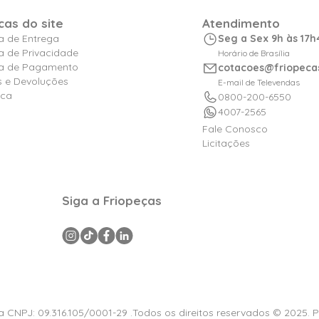
icas do site
Atendimento
ca de Entrega
Seg a Sex 9h às 17h
ca de Privacidade
Horário de Brasília
ica de Pagamento
cotacoes@friopeca
s e Devoluções
E-mail de Televendas
ica
0800-200-6550
4007-2565
Fale Conosco
Licitações
Siga a Friopeças
a CNPJ: 09.316.105/0001-29 .Todos os direitos reservados © 2025. 