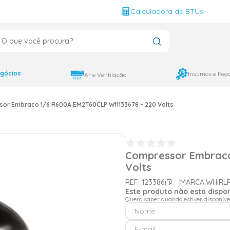
g
Calculadora de BTUs
que você procura?
CADOS
12000
gócios
Insumos e Peç
Ar e Ventilação
9000
or Embraco 1/6 R600A EM2T60CLP W11133678 - 220 Volts
18000
Compressor Embraco
Volts
REF:
123386
MARCA:
WHIRL
Este produto não está disp
Quero saber quando estiver disponíve