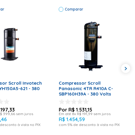
ar
Comparar
elos: W11133678
ONAR AO CARRINHO
ADICIONAR AO CARRINHO
or Scroll Invotech
Compressor Scroll
YH150A5-621 - 380
Panasonic 4TR R410A C-
SBP160H39A - 380 Volts
.
197
,
33
R$
1
.
531
,
15
$
399
,
66
sem juros
Em até
8
x
R$
191
,
39
sem juros
7
,
46
R$
1
.
454
,
59
desconto à vista no PIX
com
5
% de desconto à vista no PIX