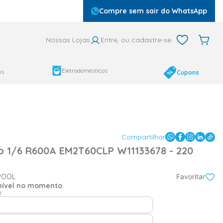
Compre sem sair do WhatsApp
Nossas Lojas
Entre, ou cadastre-se
Eletrodomésticos
as
Cupons
Compartilhar
 1/6 R600A EM2T60CLP W11133678 - 220
POOL
Favoritar
onível no momento
l