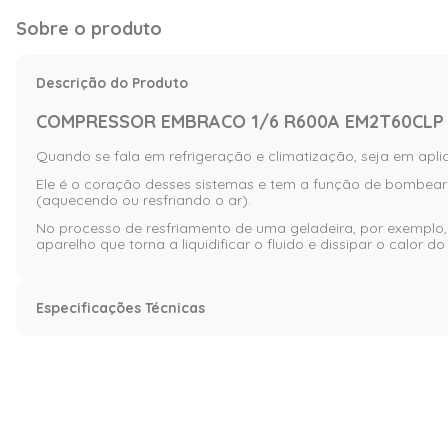
Sobre o produto
Descrição do Produto
COMPRESSOR EMBRACO 1/6 R600A EM2T60CLP W
Quando se fala em refrigeração e climatização, seja em apli
Ele é o coração desses sistemas e tem a função de bombear 
(aquecendo ou resfriando o ar).
No processo de resfriamento de uma geladeira, por exemplo
aparelho que torna a liquidificar o fluido e dissipar o calor do
Especificações Técnicas
Características técnicas
Tipo
R600A
Especificação