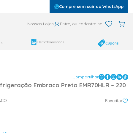
Compre sem sair do WhatsApp
Nossas Lojas
Entre, ou cadastre-se
Eletrodomésticos
as
Cupons
Compartilhar
frigeração Embraco Preto EMR70HLR – 220
ACO
Favoritar