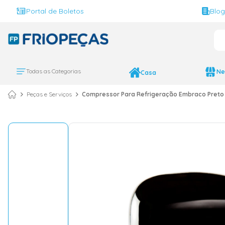
Portal de Boletos
Blo
O 
TERMOS MAIS BUS
ar condicionado 
1
º
Todas as Categorias
Ne
Casa
ar condicionado 
2
º
Peças e Serviços
Compressor Para Refrigeração Embraco Preto 
ar condicionado
3
º
ar condicionado 
4
º
geladeira
5
º
daikin
6
º
vix
7
º
743
8
º
bebedouro
9
º
midea
10
º