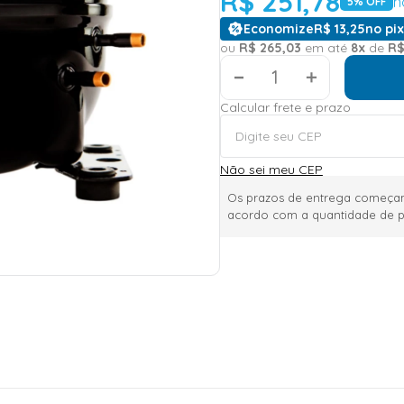
R$
251
,
78
n
5
% OFF
Economize
R$
13
,
25
no pix
ou
R$
265
,
03
em até
8
x
de
R
＋
Calcular frete e prazo
Não sei meu CEP
Os prazos de entrega começam
acordo com a quantidade de p