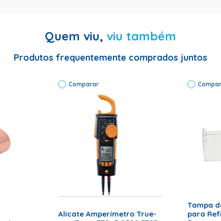
Quem viu,
viu também
 Modelo: EMR70HLR | Cor: Preto| Voltagem: 220 Volts | Gás Refriger
a: 72 meses
Produtos frequentemente comprados juntos
delo: EMR70HLR | Cor: Preto| Voltagem: 220 Volts | Gás Refrigerant
 meses
Comparar
Compar
ADICI
ADICIONAR AO CARRINHO
Tampa d
RRINHO
Alicate Amperímetro True-
para Ref