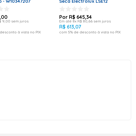
 - W10347207
Seca Electrolux LSE12
,
00
R$
645
,
34
$
9
,
00
sem juros
Em até
8
x
R$
80
,
66
sem juros
R$
613
,
07
desconto à vista no PIX
com
5
% de desconto à vista no PIX