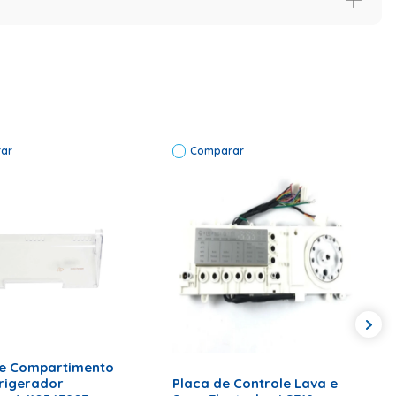
ante: R-134ª | Código de Fábrica: W11677209 | Potência:
e: R-134ª | Código de Fábrica: W11677209 | Potência: 220v
ar
Comparar
ONAR AO CARRINHO
ADICIONAR AO CARRINHO
e Compartimento
rigerador
Placa de Controle Lava e