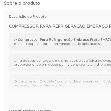
Sobre o produto
Descrição do Produto
COMPRESSOR PARA REFRIGERAÇÃO EMBRACO P
O
Compressor Para Refrigeração Embraco Preto EMR7
escolha popular para uma variedade de aplicações.
Uma de suas vantagens mais notáveis é sua faixa de evapo
proporcionando um desempenho consistente em diferente
O compressor 'Coquinho' combina desempenho confiável, 
necessidades de refrigeração.
Imagens meramente ilustrativas.
Especificações Técnicas