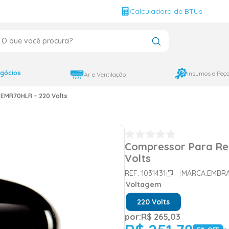
g
Calculadora de BTUs
que você procura?
CADOS
12000
gócios
Insumos e Peç
Ar e Ventilação
9000
EMR70HLR – 220 Volts
18000
Compressor Para Re
Volts
REF:
1031431
MARCA:
EMBR
Voltagem
220 Volts
por:
R$
265
,
03