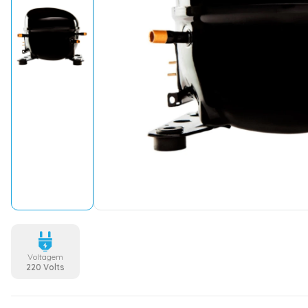
Voltagem
220 Volts