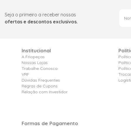
Seja o primeiro a receber nossas
ofertas e descontos exclusivos.
Institucional
Polít
A Friopeças
Políti
Nossas Lojas
Políti
Trabalhe Conosco
Polít
VRF
Troca
Dúvidas Frequentes
Logíst
Regras de Cupons
Relação com Investidor
Formas de Pagamento