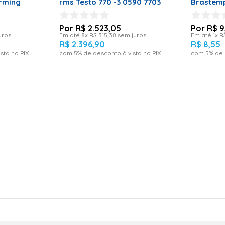
 Cobre 2 Forming
rms Testo 770 -3 0590 7703
Brastemp
R$
2
.
523
,
05
R$
9
uros
Em até
8
x
R$
315
,
38
sem juros
Em até
1
x
R
R$
2
.
396
,
90
R$
8
,
55
sta no PIX
com
5
% de desconto à vista no PIX
com
5
% de 