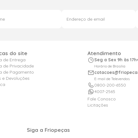
icas do site
Atendimento
ca de Entrega
Seg a Sex 9h às 17h
ca de Privacidade
Horário de Brasília
ica de Pagamento
cotacoes@friopeca
s e Devoluções
E-mail de Televendas
ica
0800-200-6550
4007-2565
Fale Conosco
Licitações
Siga a Friopeças