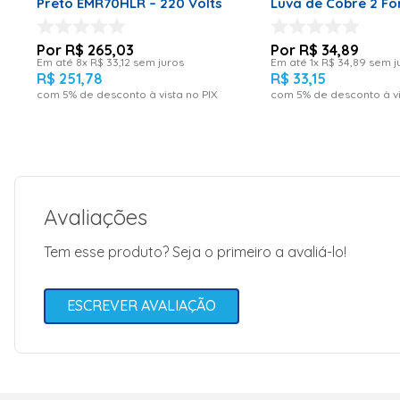
Preto EMR70HLR – 220 Volts
Luva de
R$
265
,
03
R$
34
,
89
Em até
8
x
R$
33
,
12
sem juros
Em até
1
x
R$
34
,
89
sem j
R$
251
,
78
R$
33
,
15
com
5
% de desconto à vista no PIX
com
5
% de desconto à vi
Avaliações
Tem esse produto? Seja o primeiro a avaliá-lo!
ESCREVER AVALIAÇÃO