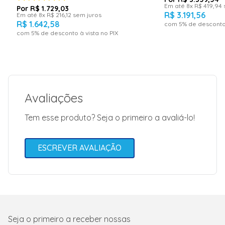
Em até
8
x
R$
419
,
94
R$
1
.
729
,
03
R$
3
.
191
,
56
Em até
8
x
R$
216
,
12
sem juros
R$
1
.
642
,
58
com
5
% de desconto 
com
5
% de desconto à vista no PIX
Avaliações
Tem esse produto? Seja o primeiro a avaliá-lo!
ESCREVER AVALIAÇÃO
Seja o primeiro a receber nossas