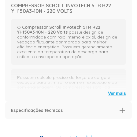
COMPRESSOR SCROLL INVOTECH 5TR R22
YH150A3-10N - 220 VOLTS
O
Compressor Scroll Invotech 5TR R22
YH150A3-10N - 220 Volts
possui design de
conformidade com raio interno e axial, design de
vedação flutuante aprimorado para melhor
eficiência energética. Possuem gerenciamento
excelente da temperatura de descarga para
esticar o envelope da operação.
Possuem cálculo preciso da força de carga e
vedação para otimizar o som em execução e do
som engrenagem. Os compressores scroll da
Invotech possuem projeto de motor de alta
Ver mais
eficiência. Modelo 10N não vem com capacitor
para simplificar a fiação da caixa de partida.
Especificações Técnicas
Imagens Meramente Ilustrativas.
Especificação
Garantia (meses)
12