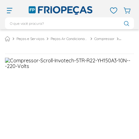
O que você procura?
TERMOS MAIS BUSCADOS
Peças e Serviços
Peças Ar Condicionado
Compressor
ar condicionado 12000
1
º
ar condicionado 9000
2
º
ar condicionado
3
º
ar condicionado 18000
4
º
geladeira
5
º
daikin
6
º
vix
7
º
743
8
º
bebedouro
9
º
midea
10
º