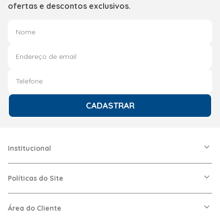
ofertas e descontos exclusivos.
CADASTRAR
Institucional
A Friopeças
Nossas Lojas
Políticas do Site
Trabalhe Conosco
VRF
Política de Entrega
Dúvidas Frequentes
Política de Privacidade
Área do Cliente
Regras de Cupons
Política de Pagamento