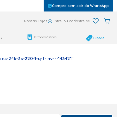
Compre sem sair do WhatsApp
Nossas Lojas
Entre, ou cadastre-se
Eletrodomésticos
as
Cupons
ms-24k-3s-220-1-q-f-inv---143421
"