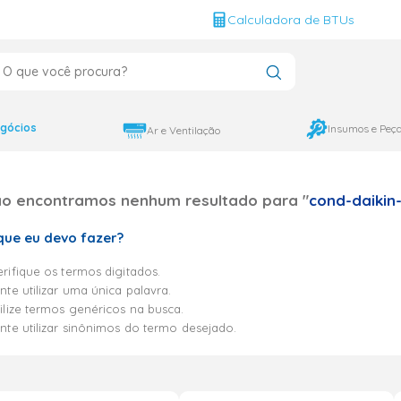
g
Calculadora de BTUs
que você procura?
CADOS
12000
gócios
Insumos e Peç
Ar e Ventilação
9000
o encontramos nenhum resultado para "
cond-daikin-
18000
que eu devo fazer?
rifique os termos digitados.
nte utilizar uma única palavra.
ilize termos genéricos na busca.
ente utilizar sinônimos do termo desejado.