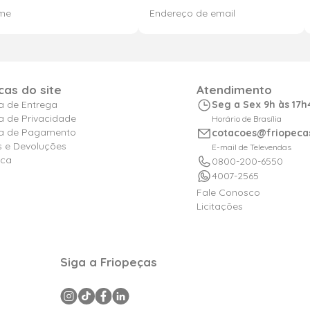
icas do site
Atendimento
ca de Entrega
Seg a Sex 9h às 17h
ca de Privacidade
Horário de Brasília
ica de Pagamento
cotacoes@friopeca
s e Devoluções
E-mail de Televendas
ica
0800-200-6550
4007-2565
Fale Conosco
Licitações
Siga a Friopeças