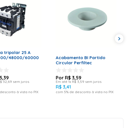
ONAR AO CARRINHO
ADICIONAR AO CARRINHO
a tripolar 25 A
000/48000/60000
Acabamento BI Partido
Circular Perfiltec
5
,
39
R$
3
,
59
$
32
,
69
sem juros
Em até
1
x
R$
3
,
59
sem juros
R$
3
,
41
desconto à vista no PIX
com
5
% de desconto à vista no PIX