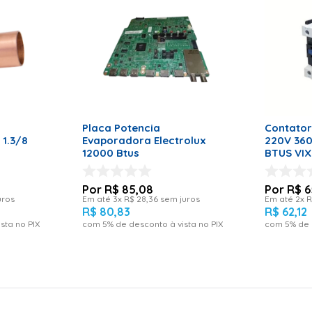
ADICIONAR AO CARRINHO
ADICI
RRINHO
Placa Potencia
Contator
 1.3/8
Evaporadora Electrolux
220V 36
12000 Btus
BTUS VIX
R$
85
,
08
R$
6
uros
Em até
3
x
R$
28
,
36
sem juros
Em até
2
x
R
R$
80
,
83
R$
62
,
12
sta no PIX
com
5
% de desconto à vista no PIX
com
5
% de 