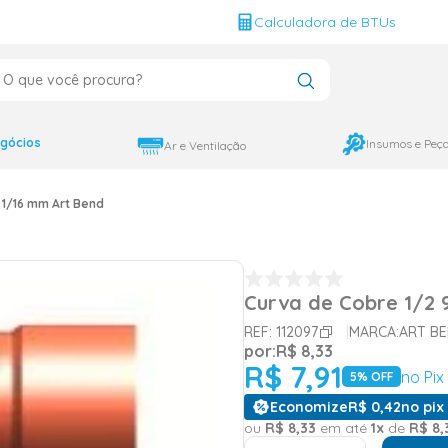
g
Calculadora de BTUs
que você procura?
CADOS
12000
gócios
Insumos e Peç
Ar e Ventilação
9000
 1/16 mm Art Bend
18000
Curva de Cobre 1/2 
REF:
112097
MARCA:
ART B
por:
R$
8
,
33
R$
7
,
91
no Pix
5
% OFF
Economize
R$
0
,
42
no pix 
ou
R$
8
,
33
em até
1
x
de
R$
8
,