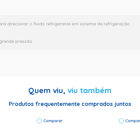
ara direcionar o fluido refrigerante em sistema de refrigeração.
 grande pressão.
Quem viu,
viu também
O BRASIL LTDA Tipo de produto: Curva de Cobre Código:7027 Códi
Produtos frequentemente comprados juntos
Comparar
Compar