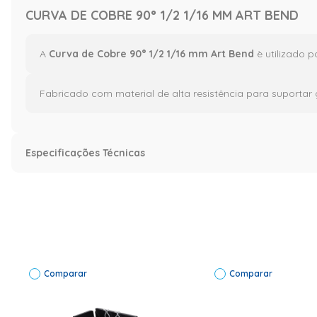
CURVA DE COBRE 90° 1/2 1/16 MM ART BEND
A
Curva de Cobre 90° 1/2 1/16 mm Art Bend
è utilizado p
Fabricado com material de alta resistência para suportar
Especificações Técnicas
Especificação
Garantia (meses)
15 DIAS
Informações Técnicas
Marca: ART BEND D
Comparar
Comparar