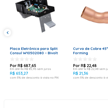
ADICIONAR AO CARRINHO
ADICIONAR AO CA
Placa Eletrônica para Split
Curva de Cobre 45º
Consul W10502080 – Bivolt
Forming
R$
687
,
65
R$
22
,
48
Em até
8
x
R$
85
,
95
sem juros
Em até
1
x
R$
22
,
48
sem j
R$
653
,
27
R$
21
,
36
com
5
% de desconto à vista no PIX
com
5
% de desconto à vi