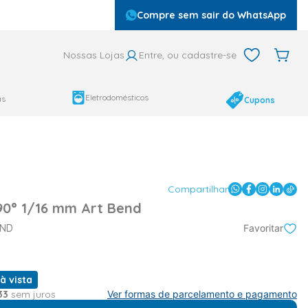
Compre sem sair do WhatsApp
Nossas Lojas
Entre, ou cadastre-se
Eletrodomésticos
as
Cupons
Compartilhar
90° 1/16 mm Art Bend
END
Favoritar
à vista
33
sem juros
Ver formas de parcelamento e pagamento