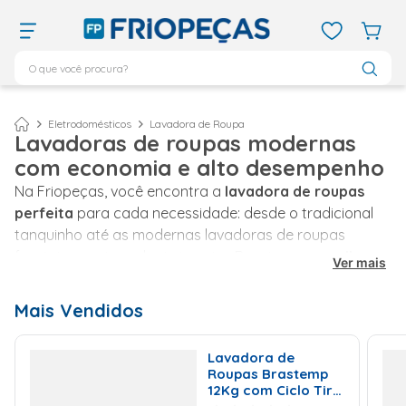
O que você procura?
TERMOS MAIS BUSCADOS
ar condicionado 12000
1
º
Eletrodomésticos
Lavadora de Roupa
Lavadoras de roupas modernas
ar condicionado 9000
2
º
com economia e alto desempenho
ar condicionado
3
º
Na Friopeças, você encontra a
lavadora de roupas
ar condicionado 18000
4
º
perfeita
para cada necessidade: desde o tradicional
tanquinho até as modernas lavadoras de roupas
geladeira
5
º
frontais com tecnologia inverter. Reunimos os
melhores
Ver mais
743
6
º
modelos e marcas
para que sua rotina de cuidados
daikin
7
º
com as roupas
seja prática, eficiente e econômica.
Mais Vendidos
vix
8
º
Tipos de Lavadora de
bebedouro
9
º
Lavadora de
Roupas Brastemp
Roupas
midea
10
º
12Kg com Ciclo Tira