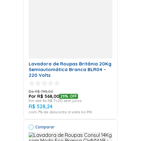
Lavadora de Roupas Britânia 20Kg
Semiautomática Branca BLR04 –
220 Volts
R$
798
,
00
R$
568
,
00
29%
OFF
Em até
8
x
R$
71
,
00
sem juros
R$
528
,
24
com
7
% de desconto à vista no PIX
Comparar