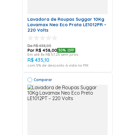
Lavadora de Roupas Suggar 10Kg
Lavamax Neo Eco Prata LE1012PR –
220 Volts
R$
658
,
00
R$
458
,
00
30%
OFF
Em até
8
x
R$
57
,
25
sem juros
R$
435
,
10
com
5
% de desconto à vista no PIX
Comparar