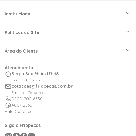
Institucional
A Friopeças
Nossas Lojas
Políticas do Site
Trabalhe Conosco
VRF
Política de Entrega
Dúvidas Frequentes
Política de Privacidade
Área do Cliente
Regras de Cupons
Política de Pagamento
Relação com Investidor
Trocas e Devoluções
Minha Conta
Atendimento
Logística
Meus Pedidos
Seg a Sex 9h às 17h48
Calculadora de BTUs
Horário de Brasília
Portal de Boletos
cotacoes@friopecas.com.br
Orçamentos
E-mail de Televendas
0800-200-6550
4007-2565
Fale Conosco
Siga a Friopeças