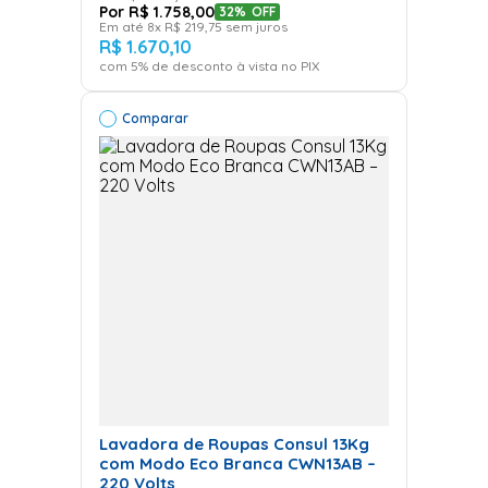
R$
1
.
758
,
00
32%
OFF
Máquina de Lavar Roupa na promoção
com
Em até
8
x
R$
219
,
75
sem juros
descontos exclusivos
.
R$
1
.
670
,
10
Condições de pagamento facilitadas
para você
com
5
% de desconto à vista no PIX
investir no modelo ideal.
Linha completa
para comparar e escolher com
clareza
qual é a lavadora de roupas é a melhor
Comparar
para sua rotina.
Dúvidas comuns sobre
Lavadora de Roupas
Qual a diferença entre
lavadora automática e
semiautomática?
Lavadora de Roupas Consul 13Kg
A automática faz todo o processo sozinha, enquanto a
com Modo Eco Branca CWN13AB –
semiautomática exige que o usuário troque água ou
220 Volts