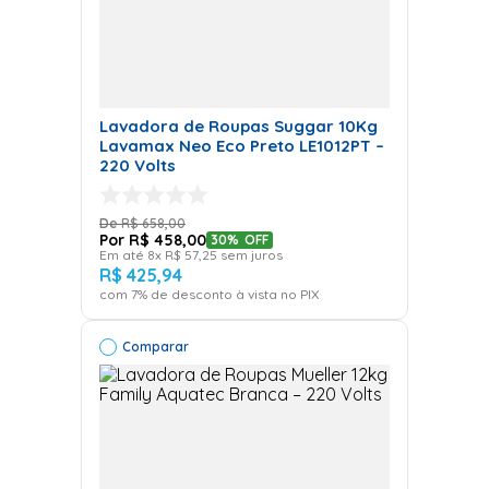
Lavadora de Roupas Suggar 10Kg
Lavamax Neo Eco Preto LE1012PT –
220 Volts
R$
658
,
00
R$
458
,
00
30%
OFF
Em até
8
x
R$
57
,
25
sem juros
R$
425
,
94
com
7
% de desconto à vista no PIX
Comparar