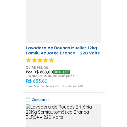
Lavadora de Roupas Mueller 12kg
Family Aquatec Branca – 220 Volts
R$
988
,
00
R$
688
,
00
30%
OFF
Em até
8
x
R$
86
,
00
sem juros
R$
653
,
60
com
5
% de desconto à vista no PIX
Comparar