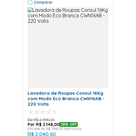
Comparar
Lavadora de Roupas Consul 16Kg
com Modo Eco Branca CWN16AB -
220 Volts
R$
2
.
998
,
00
R$
2
.
148
,
00
28%
OFF
Em até
8
x
R$
268
,
50
sem juros
R$
2
.
040
,
60