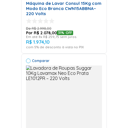
Depende do volume de roupas:
Máquina de Lavar Consul 15Kg com
Modo Eco Branca CWN15ABBNA–
Pequenas
→ Lavadora de Roupas 8kg a 11kg
220 Volts
Médias
→ Lavadora de Roupas 12kg a 15kg
Grandes
→ Lavadora de Roupas 16kg a 20kg
R$
2
.
998
,
00
R$
2
.
078
,
00
31%
OFF
👉 Confira agora nossa categoria completa de
Em até
8
x
R$
259
,
75
sem juros
Lavadoras de Roupas na Friopeças e encontre o
R$
1
.
974
,
10
com
5
% de desconto à vista no PIX
modelo ideal para transformar sua rotina de
cuidados com as roupas.
Comparar