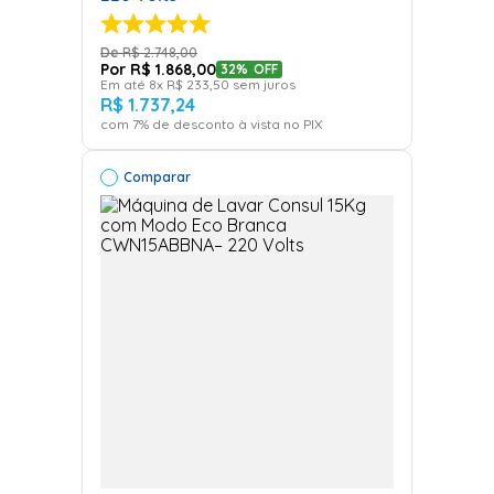
centrifugue manualmente.
R$
2
.
748
,
00
O tanquinho é uma lavadora
R$
1
.
868
,
00
32%
OFF
Em até
8
x
R$
233
,
50
sem juros
de roupas?
R$
1
.
737
,
24
com
7
% de desconto à vista no PIX
Sim, mas ele é classificado como lavadora
Comparar
semiautomática, já que não centrifuga.
Qual lavadora é mais
econômica?
As lavadoras frontais (front load) consomem menos
água e energia, além de cuidarem melhor dos tecidos.
Qual capacidade escolher?