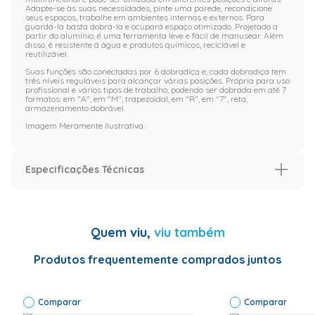
Adapte-se às suas necessidades, pinte uma parede, recondicione
seus espaços, trabalhe em ambientes internos e externos. Para
guardá-la basta dobrá-la e ocupará espaço otimizado. Projetado a
partir do alumínio, é uma ferramenta leve e fácil de manusear. Além
disso, é resistente à água e produtos químicos, reciclável e
reutilizável.
Suas funções são conectadas por 6 dobradiça e, cada dobradiça tem
três níveis reguláveis para alcançar várias posições. Própria para uso
profissional e vários tipos de trabalho, podendo ser dobrada em até 7
formatos: em "A", em "M", trapezoidal, em "R", em "7", reta,
armazenamento dobrável.
Imagem Meramente Ilustrativa.
Especificações Técnicas
Especificação
Especificações Técnicas
<p>Código de
Quem viu,
viu também
Fábrica:
ESC4X4</p>
<p>Tipo de
Produtos frequentemente comprados juntos
posição: Multi-
funcional</p>
<p>Materiais
Comparar
da estrutura:
Comparar
Alumínio</p>