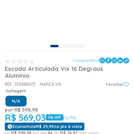
Compartilhar
Escada Articulada Vix 16 Degraus
Alumínio
REF:
1034880
MARCA:
VIX
Favoritar
Voltagem
N/A
por:
R$
598
,
98
R$
569
,
03
no Pix
5
% OFF
Economize
R$
29
,
95
no pix à vista
ou
R$
598
,
98
em até
8
x
de
R$
74
,
87
sem juros