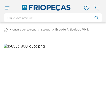
O que você procura?
TERMOS MAIS BUSCADOS
Casa e Construção
Escada
Escada Articulada Vix 16 Degraus Alumínio
ar condicionado 12000
1
º
ar condicionado 9000
2
º
ar condicionado
3
º
ar condicionado 18000
4
º
geladeira
5
º
vix
6
º
daikin
7
º
midea
8
º
bebedouro
9
º
tubo cobre
10
º