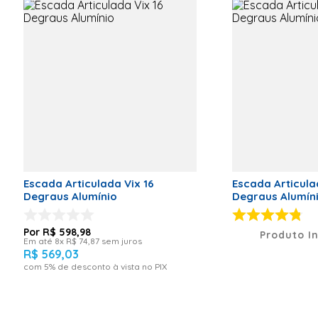
<p>Quantidade
de degraus:
16</p> <p>É
extensível:
Sim</p> <p>É
dobrável:
Sim</p>
<p>Peso
máximo
suportado: 150
kg</p>
<p>Quantidade
de posições:
7</p>
<p>Garantia: 3
meses</p>
Escada Articulada Vix 16
Escada Articula
Degraus Alumínio
Degraus Alumín
Código de Fábrica
ESC4X4
Quantidade de degraus
16
R$
598
,
98
Produto I
Em até
8
x
R$
74
,
87
sem juros
Marca
Vix
R$
569
,
03
com
5
% de desconto à vista no PIX
É dobrável
Sim
Peso Líquido (kg)
12kg
Dimensões (A x L x P)
122 x 36 x