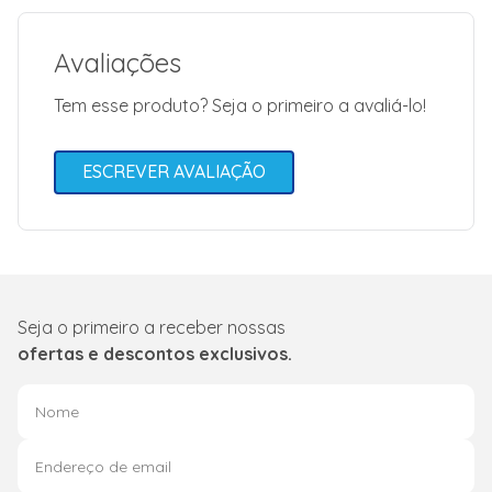
27
Garantia
3
Avaliações
Modelo
ESCA4X4
Tem esse produto? Seja o primeiro a avaliá-lo!
Cor
Prata
ESCREVER AVALIAÇÃO
Seja o primeiro a receber nossas
ofertas e descontos exclusivos.