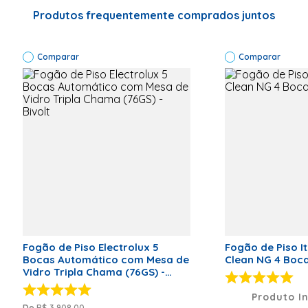
Especificações Técnicas
Código de
Fábrica:
Produtos frequentemente comprados juntos
3700000370
Modelo:
Itaglass Plus
Comparar
Classificação
Comparar
Energética: A
Cor: Preto
Garantia: 12
meses
Voltagem:
Bivolt
Marca
Itatiaia
Classificação Energética
A
Código de Fábrica
3700000370
Voltagem (V)
Bivolt
Peso Líquido (kg)
21,3
Fogão de Piso Electrolux 5
Fogão de Piso It
Dimensões (A x L x P)
91,3 x 47,7 x
Bocas Automático com Mesa de
Clean NG 4 Boc
58,8
Vidro Tripla Chama (76GS) -
Bivolt
Modelo
Itaglass
Produto I
Plus
R$
3
.
908
,
00