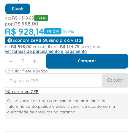
Bivolt
de:
R$
1
.
318
,
00
-
24
%
por:
R$
998
,
00
R$
928
,
14
no Pix
7
% OFF
Economize
R$
69
,
86
no pix à vista
ou
R$
998
,
00
em até
8
x
de
R$
124
,
75
sem juros
Ver formas de parcelamento e pagamento
＋
Comprar
Calcular frete e prazo
Calcular
Não sei meu CEP
Os prazos de entrega começam a contar a partir do
faturamento do pedido e podem variar de acordo com a
quantidade de produtos no carrinho.