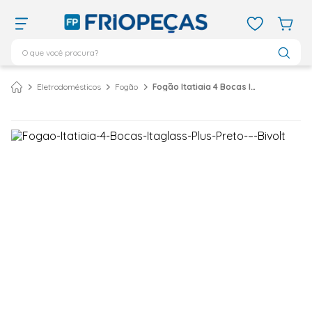
O que você procura?
TERMOS MAIS BUSCADOS
Eletrodomésticos
Fogão
Fogão Itatiaia 4 Bocas Itaglass Plus Preto – Bivolt
ar condicionado 12000
1
º
ar condicionado 9000
2
º
ar condicionado
3
º
ar condicionado 18000
4
º
geladeira
5
º
vix
6
º
daikin
7
º
midea
8
º
bebedouro
9
º
tubo cobre
10
º