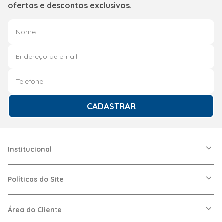
ofertas e descontos exclusivos.
CADASTRAR
Institucional
A Friopeças
Nossas Lojas
Políticas do Site
Trabalhe Conosco
VRF
Política de Entrega
Dúvidas Frequentes
Política de Privacidade
Área do Cliente
Regras de Cupons
Política de Pagamento