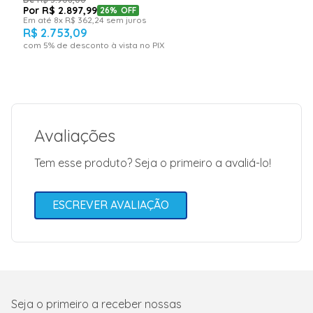
R$
2
.
897
,
99
26%
OFF
Quantidade de Queimadores
4
Em até
8
x
R$
362
,
24
sem juros
R$
2
.
753
,
09
Tipo de Montagem
De chão
com
5
% de desconto à vista no PIX
Avaliações
Tem esse produto? Seja o primeiro a avaliá-lo!
ESCREVER AVALIAÇÃO
Seja o primeiro a receber nossas