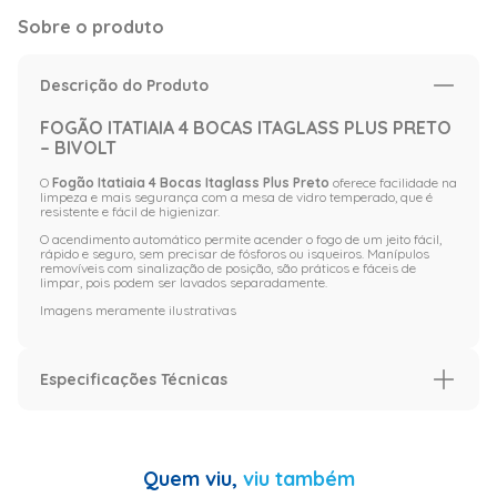
Sobre o produto
Descrição do Produto
FOGÃO ITATIAIA 4 BOCAS ITAGLASS PLUS PRETO
– BIVOLT
O
Fogão Itatiaia 4 Bocas Itaglass Plus Preto
oferece facilidade na
limpeza e mais segurança com a mesa de vidro temperado, que é
resistente e fácil de higienizar.
O acendimento automático permite acender o fogo de um jeito fácil,
rápido e seguro, sem precisar de fósforos ou isqueiros. Manípulos
removíveis com sinalização de posição, são práticos e fáceis de
limpar, pois podem ser lavados separadamente.
Imagens meramente ilustrativas
Especificações Técnicas
Especificação
Garantia (Meses)
12
Quem viu,
viu também