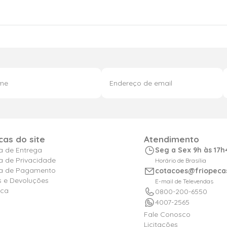
icas do site
Atendimento
ca de Entrega
Seg a Sex 9h às 17h
ca de Privacidade
Horário de Brasília
ica de Pagamento
cotacoes@friopeca
s e Devoluções
E-mail de Televendas
ica
0800-200-6550
4007-2565
Fale Conosco
Licitações