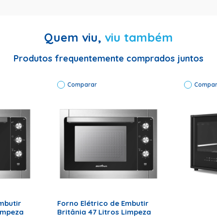
Quem viu,
viu também
Produtos frequentemente comprados juntos
Comparar
Compar
trico Nardelli Top60 Black - 60l Código De Fábrica: 10014754-1 Cód
 Tensão Elétrica E Fase:127 V Modelo: Top60 Black Potência: 1.750
ividual Produto: Forno Elétrico Nardelli Top60 Black 60l Dimensõe
 P): 0,490 X 0,595 X 0,500 Peso Líquido: 11,5 Peso Bruto: 12,5 Ti
nual De Instruções
RRINHO
ADICIONAR AO CARRINHO
mbutir
Forno Elétrico de Embutir
Limpeza
Britânia 47 Litros Limpeza