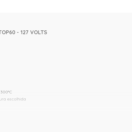
OP60 - 127 VOLTS
 300°C
ura escolhida