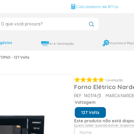
g
Calculadora de BTUs
que você procura?
CADOS
12000
gócios
Insumos e Peç
Ar e Ventilação
9000
 TOP60 - 127 Volts
18000
1
avaliação
Forno Elétrico Narde
REF:
140314
MARCA:
NARDE
Voltagem
127 Volts
Este produto não está disp
Quero saber quando estiver disponív