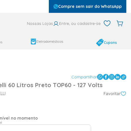
Compre sem sair do WhatsApp
Nossas Lojas
Entre, ou cadastre-se
Eletrodomésticos
as
Cupons
Compartilhar
lli 60 Litros Preto TOP60 - 127 Volts
LLI
Favoritar
onível no momento
el