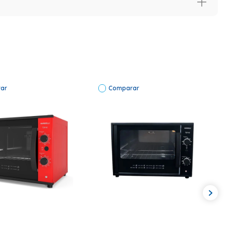
ar
Comparar
igo Comercial: 10014754-1 Código Ean: 7898232185434 Cor
 Watts Corrente Máxima (A): 13,40 Garantia: 12 Meses
s (A X L X P): 0,415 X 0,585 X 0,450 Dimensões Da
po De Unidade: Caixa Conteúdo Da Embalagem: 01 Forno