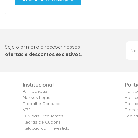
Seja o primeiro a receber nossas
ofertas e descontos exclusivos.
Institucional
Polít
A Friopeças
Políti
Nossas Lojas
Políti
Trabalhe Conosco
Polít
VRF
Troca
Dúvidas Frequentes
Logíst
Regras de Cupons
Relação com Investidor