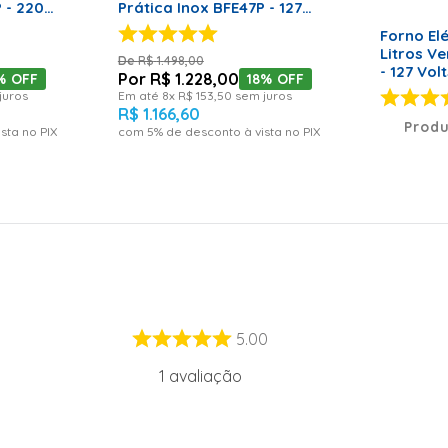
 - 220
Prática Inox BFE47P - 127
Volts
Forno Elé
Litros V
R$
1
.
498
,
00
- 127 Vol
R$
1
.
228
,
00
%
OFF
18%
OFF
juros
Em até
8
x
R$
153
,
50
sem juros
R$
1
.
166
,
60
Produ
sta no PIX
com
5
% de desconto à vista no PIX
5.00
1
avaliação