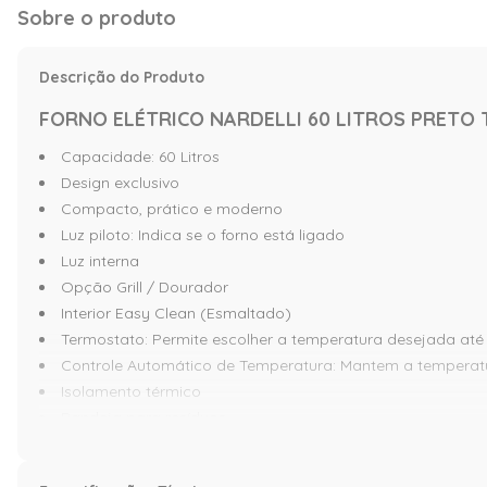
Sobre o produto
Descrição do Produto
FORNO ELÉTRICO NARDELLI 60 LITROS PRETO T
Capacidade: 60 Litros
Design exclusivo
Compacto, prático e moderno
Luz piloto: Indica se o forno está ligado
Luz interna
Opção Grill / Dourador
Interior Easy Clean (Esmaltado)
Termostato: Permite escolher a temperatura desejada até
Controle Automático de Temperatura: Mantem a temperat
Isolamento térmico
Bandeja para resíduos
Timer até 120 minutos
Isolamento térmico