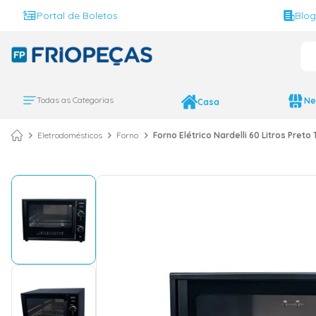
Portal de Boletos
Blo
O 
TERMOS MAIS BUS
ar condicionado 
1
º
Todas as Categorias
Ne
Casa
ar condicionado 
2
º
Eletrodomésticos
Forno
Forno Elétrico Nardelli 60 Litros Preto
ar condicionado
3
º
ar condicionado 
4
º
geladeira
5
º
743
6
º
daikin
7
º
vix
8
º
bebedouro
9
º
midea
10
º