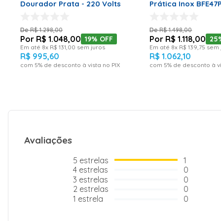
Dourador Prata - 220 Volts
Prática Inox BFE47P
Modelo
Top60 Black
Volts
R$
1
.
298
,
00
R$
1
.
498
,
00
R$
1
.
048
,
00
R$
1
.
118
,
00
19%
OFF
25
Em até
8
x
R$
131
,
00
sem juros
Em até
8
x
R$
139
,
75
sem 
R$
995
,
60
R$
1
.
062
,
10
com
5
% de desconto à vista no PIX
com
5
% de desconto à vi
Avaliações
5
estrelas
1
4
estrelas
0
3
estrelas
0
2
estrelas
0
1
estrela
0