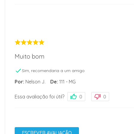
Muito bom
Sim, recomendaria a um amigo
Por
:
Nelson J.
De
:
111 - MG
Essa avaliação foi útil?
0
0
ESCREVER AVALIAÇÃO